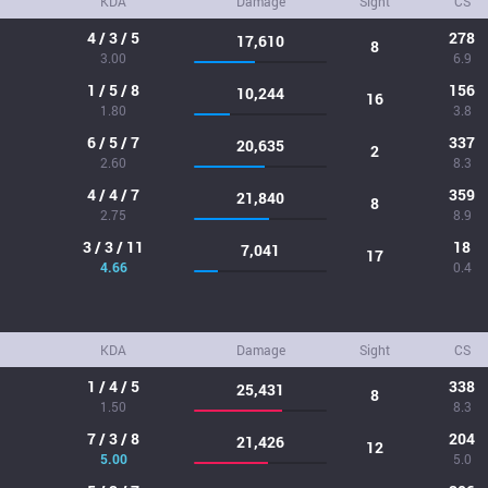
KDA
Damage
Sight
CS
4 / 3 / 5
278
17,610
8
3.00
6.9
1 / 5 / 8
156
10,244
16
1.80
3.8
6 / 5 / 7
337
20,635
2
2.60
8.3
4 / 4 / 7
359
21,840
8
2.75
8.9
3 / 3 / 11
18
7,041
17
4.66
0.4
KDA
Damage
Sight
CS
1 / 4 / 5
338
25,431
8
1.50
8.3
7 / 3 / 8
204
21,426
12
5.00
5.0