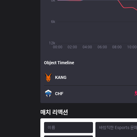
0k
6k
12k
00:00
02:00
04:00
06:00
08:00
10:00
Object Timeline
KANG
CHF
매치 리액션