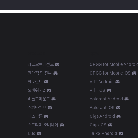
Products
Apps
리그오브레전드
OP.GG for Mobile Androi
전략적 팀 전투
OP.GG for Mobile iOS
발로란트
AllT Android
오버워치2
AllT iOS
배틀그라운드
Valorant Android
슈퍼바이브
Valorant iOS
데스크톱
Gigs Android
스트리머 오버레이
Gigs iOS
Duo
TalkG Android