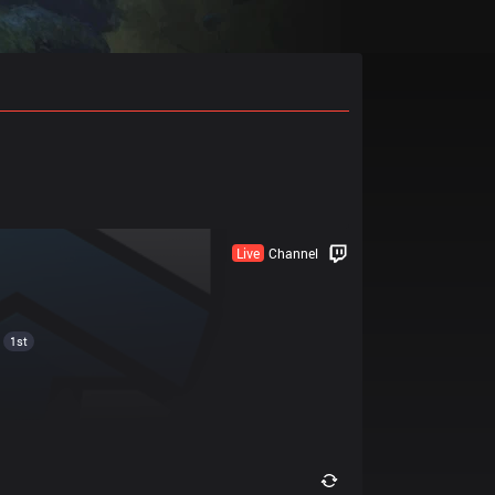
Live
Channel
1st