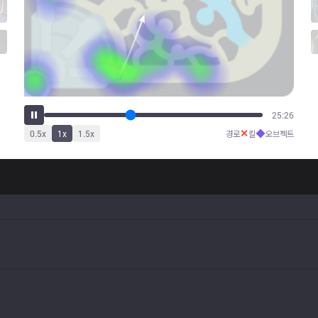
31:43
✕
◆
0.5
x
1
x
1.5
x
경로
킬
오브젝트