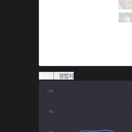
KANG
leemas
4 / 4 / 7
KANG
Benvi
3 / 3 / 11
골드
경험치
12k
6k