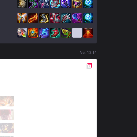
Ver.
12.14
Red
Side
CHF
Topoon
1 / 4 / 5
CHF
Mir
7 / 3 / 8
CHF
Tally
5 / 3 / 7