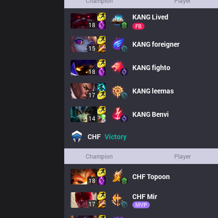
Champion
Player
KANG
Lived
18
FB
KANG
foreigner
15
KANG
fighto
18
KANG
leemas
17
KANG
Benvi
14
CHF
Victory
Champion
Player
CHF
Topoon
18
CHF
Mir
17
MVP