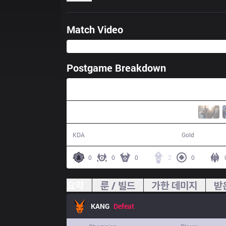
Match Video
Postgame Breakdown
40:33
18 / 20 / 38
68,072
KDA
Gold
0
0
0
2
0
요약
룬 / 빌드
가한 데미지
받
KANG
Defeat