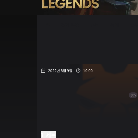
홈
경기 일정
순위
통계
승부
2022년 8월 9일
10:00
5th
1 세트