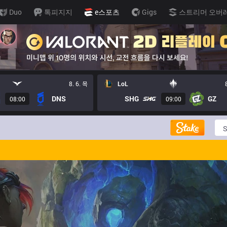
Duo
톡피지지
e스포츠
Gigs
스트리머 오버
8. 6. 목
LoL
DNS
SHG
GZ
08:00
09:00