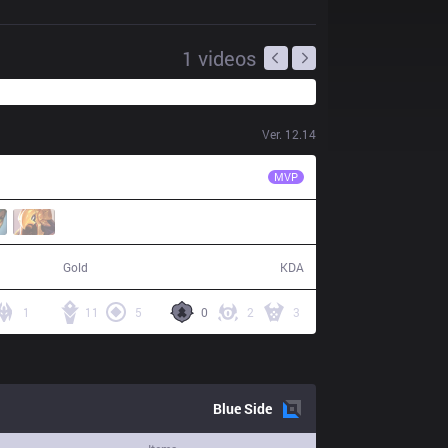
1
videos
Ver.
12.14
CHF
Mir
MVP
79,796
20 / 18 / 40
Gold
KDA
1
11
5
0
2
3
Blue
Side