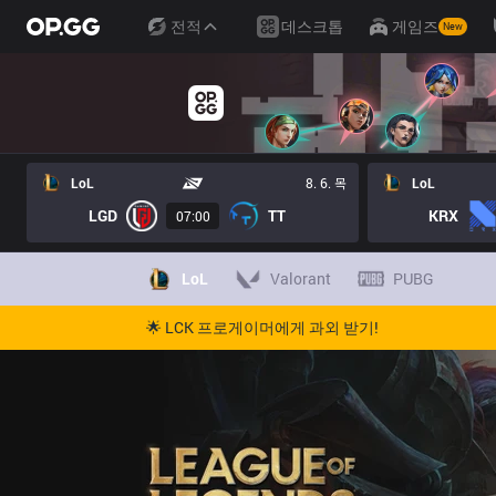
전적
데스크톱
게임즈
New
LoL
8. 6. 목
LoL
LGD
TT
KRX
07:00
LoL
Valorant
PUBG
🌟 LCK 프로게이머에게 과외 받기!