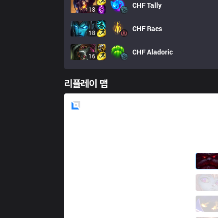
CHF
Tally
18
CHF
Raes
18
CHF
Aladoric
16
리플레이 맵
Blue
Side
KANG
Lived
4 / 3 / 5
KANG
foreigner
1 / 5 / 8
KANG
fighto
6 / 5 / 7