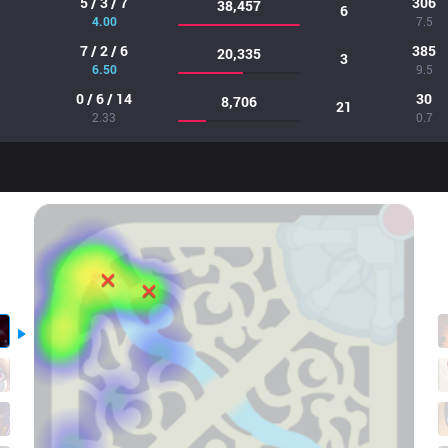
5 / 3 / 7
306
38,457
6
4.00
7.5
7 / 2 / 6
385
20,335
3
6.50
9.5
0 / 6 / 14
30
8,706
21
2.33
0.7