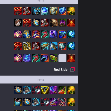
Items
Red
Side
Items