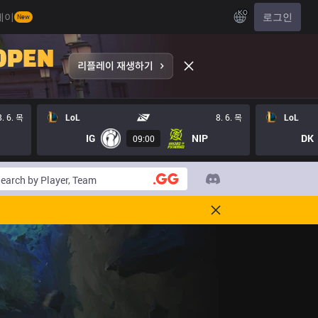
KO
레이
로그인
New
8. 6. 목
LoL
8. 6. 목
LoL
IG
NIP
DK
09:00