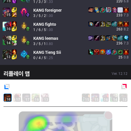
15
220
6.8
1 / 3 / 3
1.33
KANG
foreigner
15
233
7.3
3 / 5 / 2
1.00
KANG
fighto
16
263
8.2
1 / 6 / 5
1.00
KANG
leemas
14
236
7.3
3 / 5 / 1
0.80
KANG
Tieng Sii
13
25
0.8
0 / 4 / 5
1.25
리플레이 맵
Ver.
12.12
Blue
Side
Red
Side
18
17
17
16
13
15
15
16
14
13