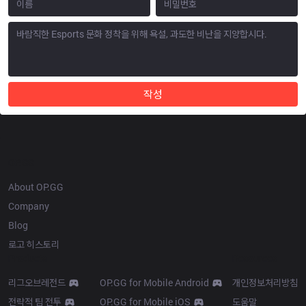
작성
OP.GG
About OP.GG
Company
Blog
로고 히스토리
Products
Resources
리그오브레전드
OP.GG for Mobile Android
개인정보처리방침
전략적 팀 전투
OP.GG for Mobile iOS
도움말