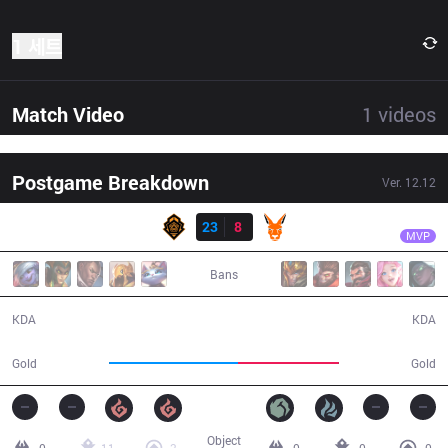
1 세트
Match Video
1
videos
Postgame Breakdown
Ver.
12.12
결과
PGG
DONGGY
PGG
23
8
KANG
32:08
MVP
Bans
23 / 8 / 43
8 / 23 / 16
KDA
KDA
66,596
51,894
Gold
Gold
Object