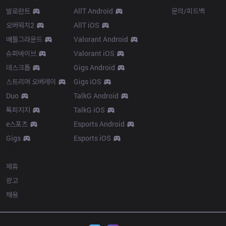
발로란트
AllT Android
문의/피드백
오버워치2
AllT iOS
배틀그라운드
Valorant Android
슈퍼바이브
Valorant iOS
데스크톱
Gigs Android
스트리머 오버레이
Gigs iOS
Duo
TalkG Android
톡피지지
TalkG iOS
e스포츠
Esports Android
Gigs
Esports iOS
More
제휴
광고
채용