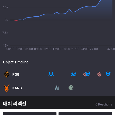
7.5k
0k
7.5k
15k
00:00
03:00
06:00
09:00
12:00
15:00
18:00
21:00
24:00
27:00
32:08
Object Timeline
PGG
KANG
매치 리액션
0
Reactions