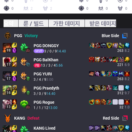
0
11
3
0
0
0
0
2
2
0
0
0
요약
룬 / 빌드
가한 데미지
받은 데미지
PGG
Victory
Blue
Side
PGG
DONGGY
18
263
8.2
MVP
3 / 0 / 9
14.40
PGG
BalKhan
17
221
6.9
13 / 3 / 4
5.66
FB
PGG
YURI
17
263
8.2
3 / 4 / 9
3.00
PGG
Praedyth
16
312
9.7
3 / 0 / 9
14.40
PGG
Rogue
13
32
1.0
1 / 1 / 12
13.00
KANG
Defeat
Red
Side
KANG
Lived