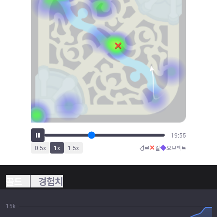
22:02
✕
◆
0.5
x
1
x
1.5
x
경로
킬
오브젝트
골드
경험치
15k