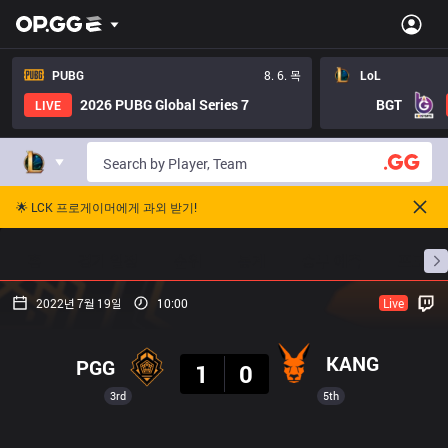
PUBG
8. 6. 목
LoL
2026 PUBG Global Series 7
BGT
LIVE
🌟 LCK 프로게이머에게 과외 받기!
홈
경기 일정
순위
통계
승부 예측
프로빌
2022년 7월 19일
10:00
Live
결과
KANG
PGG
1
0
3rd
5th