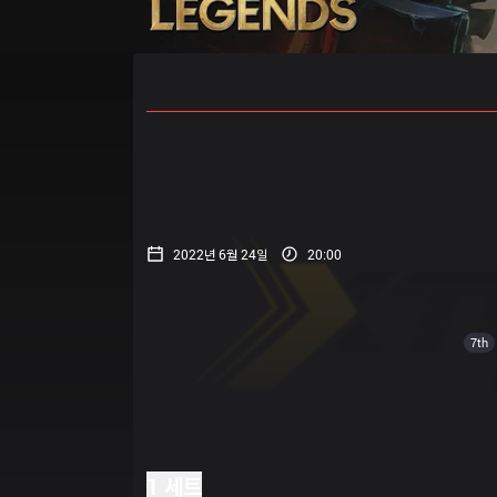
홈
경기 일정
순위
통계
승부
2022년 6월 24일
20:00
7th
1 세트