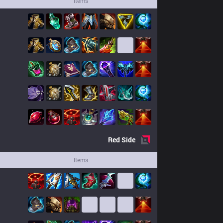
Items
Red
Side
Items