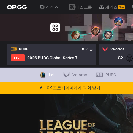
전적
데스크톱
게임즈
New
PUBG
8. 7. 금
Valorant
2026 PUBG Global Series 7
G2
LIVE
LoL
Valorant
PUBG
🌟 LCK 프로게이머에게 과외 받기!