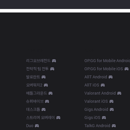
Products
Apps
리그오브레전드
OP.GG for Mobile Androi
전략적 팀 전투
OP.GG for Mobile iOS
발로란트
AllT Android
오버워치2
AllT iOS
배틀그라운드
Valorant Android
슈퍼바이브
Valorant iOS
데스크톱
Gigs Android
스트리머 오버레이
Gigs iOS
Duo
TalkG Android