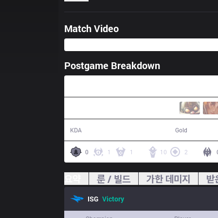
Match Video
Postgame Breakdown
27:34
17 / 9 / 47
55,363
KDA
Gold
0
1
1
10
2
요약
룬 / 빌드
가한 데미지
받
ISG
Victory