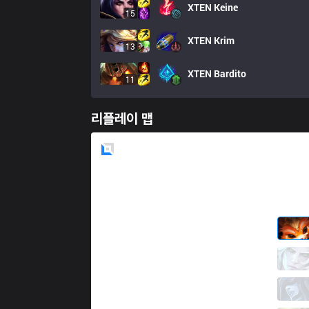
XTEN
Keine
15
XTEN
Krim
13
XTEN
Bardito
11
리플레이 맵
Blue
Side
ISG
ADD
0 / 3 / 7
ISG
Grell
6 / 3 / 9
ISG
Seiya
3 / 2 / 10