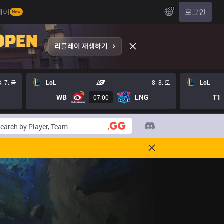
KO
레이
로그인
New
8. 7. 금
LoL
8. 8. 토
LoL
WB
LNG
T1
07:00