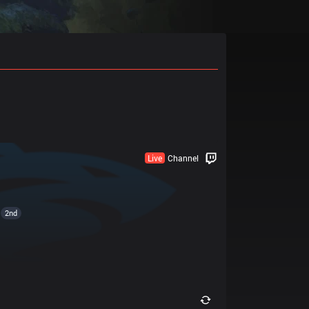
Live
Channel
2nd