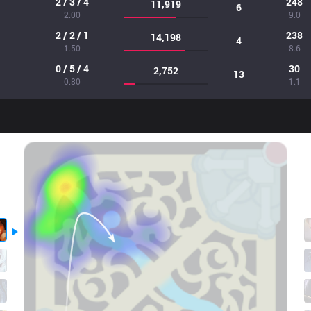
2 / 3 / 4
248
11,919
6
2.00
9.0
2 / 2 / 1
238
14,198
4
1.50
8.6
0 / 5 / 4
30
2,752
13
0.80
1.1