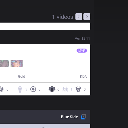
1
videos
Ver.
12.11
ISG
Gavotto
MVP
46,756
9 / 17 / 13
Gold
KDA
0
3
0
0
1
0
Blue
Side