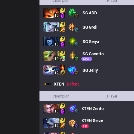
Champion
Player
ISG
ADD
15
ISG
Grell
14
ISG
Seiya
15
ISG
Gavotto
14
MVP
ISG
Jelly
12
XTEN
Defeat
Champion
Player
XTEN
Zerito
15
XTEN
Seize
12
FB