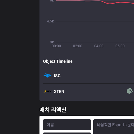
0k
4.5k
9k
00:00
02:00
04:00
06:00
Object Timeline
ISG
XTEN
매치 리액션