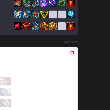
Ver.
12.11
Red
Side
XTEN
Zerito
2 / 4 / 2
XTEN
Seize
3 / 3 / 2
XTEN
Keine
2 / 3 / 4