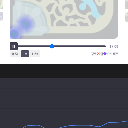
21:37
✕
◆
0.5
x
1
x
1.5
x
경로
킬
오브젝트