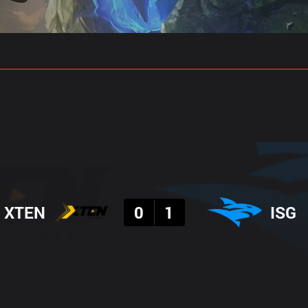
 예측
프로빌드
결과
XTEN
0
1
ISG