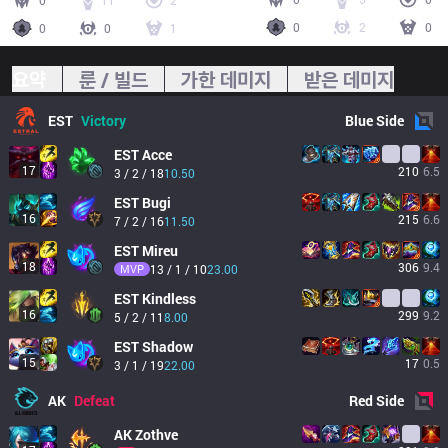
0
11
2
0
2
0
0
0
1
요약
룬 / 빌드
가한 데미지
받은 데미지
EST
Victory
Blue
Side
EST
Acce
17
210
6.5
3 / 2 / 18
10.50
EST
Bugi
16
215
6.6
7 / 2 / 16
11.50
EST
Mireu
18
306
9.4
MVP
13 / 1 / 10
23.00
EST
Kindless
16
299
9.2
5 / 2 / 11
8.00
EST
Shadow
15
17
0.5
3 / 1 / 19
22.00
AK
Defeat
Red
Side
AK
Zothve