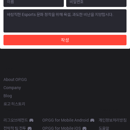
작성
OP.GG
About OP.GG
Company
Blog
로고 히스토리
Products
Resources
리그오브레전드
OP.GG for Mobile Android
개인정보처리방침
전략적 팀 전투
OP.GG for Mobile iOS
도움말