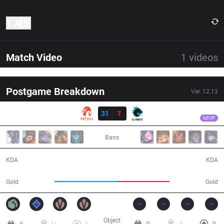
1 세트
Match Video
1
videos
Postgame Breakdown
Ver.
12.13
결과
EST
Mireu
EST
31
7
AK
32:24
MVP
Bans
31 / 7 / 74
7 / 31 / 13
KDA
KDA
67,729
55,115
Gold
Gold
Object
0
5
0