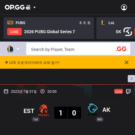
PUBG
8. 8. 토
LoL
2026 PUBG Global Series 7
SK
LIVE
🌟 LCK 프로게이머에게 과외 받기!
홈
경기 일정
순위
통계
승부 예측
프로빌
2022년 7월 31일
20:00
Live
결과
AK
EST
1
0
1st
6th