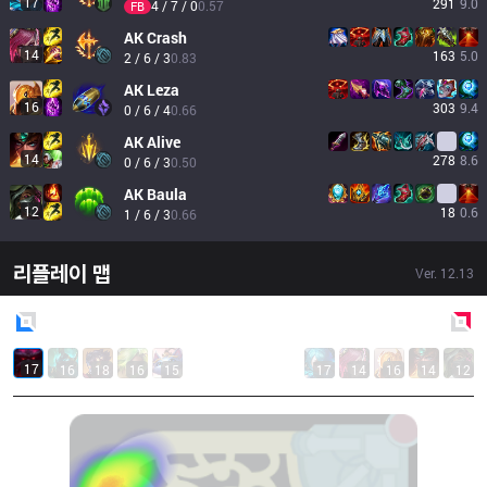
17
291
9.0
4 / 7 / 0
0.57
FB
AK
Crash
14
163
5.0
2 / 6 / 3
0.83
AK
Leza
16
303
9.4
0 / 6 / 4
0.66
AK
Alive
14
278
8.6
0 / 6 / 3
0.50
AK
Baula
12
18
0.6
1 / 6 / 3
0.66
리플레이 맵
Ver.
12.13
Blue
Side
Red
Side
17
16
18
16
15
17
14
16
14
12