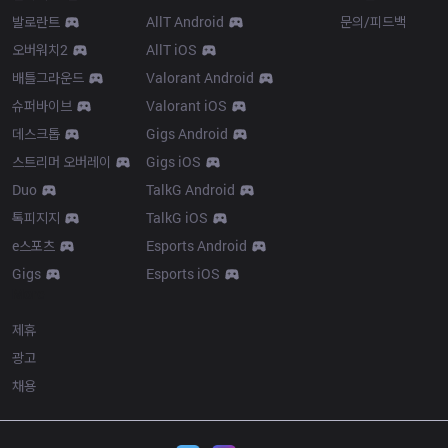
발로란트
AllT Android
문의/피드백
오버워치2
AllT iOS
배틀그라운드
Valorant Android
슈퍼바이브
Valorant iOS
데스크톱
Gigs Android
스트리머 오버레이
Gigs iOS
Duo
TalkG Android
톡피지지
TalkG iOS
e스포츠
Esports Android
Gigs
Esports iOS
More
제휴
광고
채용