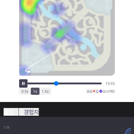
22:09
✕
◆
0.5
x
1
x
1.5
x
경로
킬
오브젝트
골드
경험치
13k