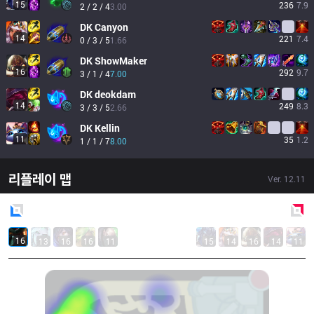
15
236
7.9
2 / 2 / 4
3.00
DK
Canyon
14
221
7.4
0 / 3 / 5
1.66
DK
ShowMaker
16
292
9.7
3 / 1 / 4
7.00
DK
deokdam
14
249
8.3
3 / 3 / 5
2.66
DK
Kellin
11
35
1.2
1 / 1 / 7
8.00
리플레이 맵
Ver.
12.11
Blue
Side
Red
Side
16
13
16
16
11
15
14
16
14
11