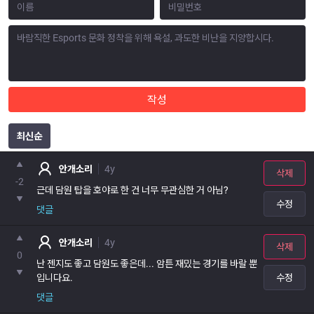
작성
최신순
포인트
안개소리
4y
삭제
-2
근데 담원 탑을 호야로 한 건 너무 무관심한 거 아님?
수정
댓글
안개소리
4y
삭제
0
난 젠지도 좋고 담원도 좋은데... 암튼 재밌는 경기를 바랄 뿐
입니다요.
수정
댓글