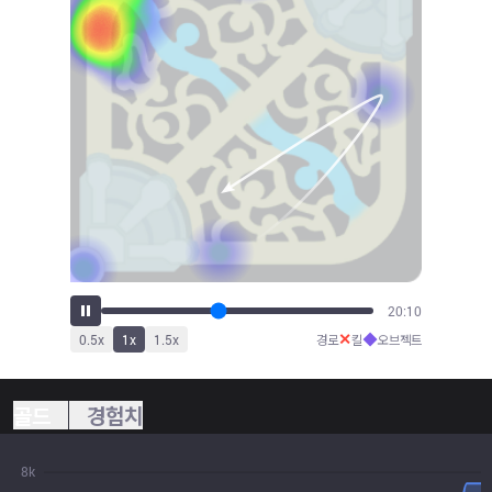
22:23
✕
◆
0.5
x
1
x
1.5
x
경로
킬
오브젝트
골드
경험치
8k