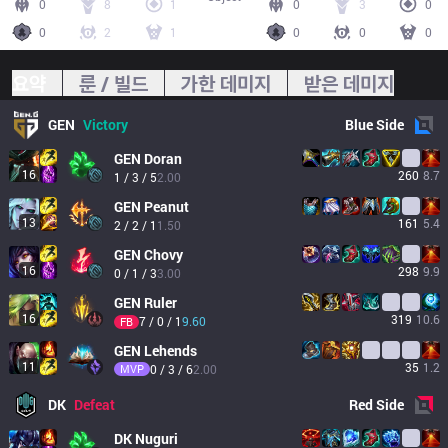
0
8
1
0
3
0
0
2
1
0
0
0
요약
룬 / 빌드
가한 데미지
받은 데미지
GEN
Victory
Blue
Side
GEN
Doran
16
260
8.7
1 / 3 / 5
2.00
GEN
Peanut
13
161
5.4
2 / 2 / 1
1.50
GEN
Chovy
16
298
9.9
0 / 1 / 3
3.00
GEN
Ruler
16
319
10.6
7 / 0 / 1
9.60
FB
GEN
Lehends
11
35
1.2
MVP
0 / 3 / 6
2.00
DK
Defeat
Red
Side
DK
Nuguri