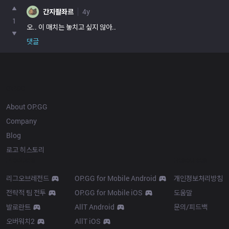
간지좔좌르
4y
1
오.. 이 매치는 놓치고 싶지 않아..
댓글
OP.GG
About OP.GG
Company
Blog
로고 히스토리
Products
Resources
리그오브레전드
OP.GG for Mobile Android
개인정보처리방침
전략적 팀 전투
OP.GG for Mobile iOS
도움말
발로란트
AllT Android
문의/피드백
오버워치2
AllT iOS