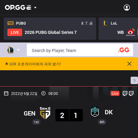
PUBG
8. 7. 금
LoL
2026 PUBG Global Series 7
WB
LIVE
🌟 LCK 프로게이머에게 과외 받기!
홈
경기 일정
순위
통계
승부 예측
프로빌
2022년 6월 22일
08:00
Live
결과
DK
GEN
2
1
1st
4th