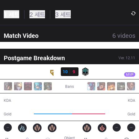
1 세트
2 세트
3 세트
Match Video
6
videos
Postgame Breakdown
Ver.
12.11
결과
GEN
Lehends
GEN
10
9
DK
30:01
MVP
Bans
10 / 9 / 16
9 / 10 / 25
KDA
KDA
57,568
50,380
Gold
Gold
Object