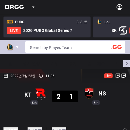
PUBG
8. 8. 토
LoL
2026 PUBG Global Series 7
SK
LIVE
홈
경기 일정
순위
통계
승부 예측
프로빌
2022년 7월 23일
11:35
Live
결과
NS
KT
2
1
5th
8th