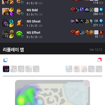
13
174
5.5
0 / 5 / 3
0.60
NS
Bdd
15
280
8.8
0 / 3 / 1
0.33
NS
Ghost
13
271
8.5
1 / 3 / 2
1.00
NS
Effort
12
32
1.0
0 / 5 / 2
0.40
리플레이 맵
Ver.
12.12
Blue
Side
Red
Side
17
16
17
15
14
16
13
15
13
12