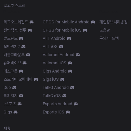
로고 히스토리
Products
Resources
리그오브레전드
OP.GG for Mobile Android
개인정보처리방침
전략적 팀 전투
OP.GG for Mobile iOS
도움말
발로란트
AllT Android
문의/피드백
오버워치2
AllT iOS
배틀그라운드
Valorant Android
슈퍼바이브
Valorant iOS
데스크톱
Gigs Android
스트리머 오버레이
Gigs iOS
Duo
TalkG Android
톡피지지
TalkG iOS
e스포츠
Esports Android
Gigs
Esports iOS
More
제휴