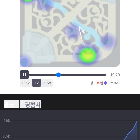
21:41
✕
◆
0.5
x
1
x
1.5
x
경로
킬
오브젝트
골드
경험치
15k
7.5k