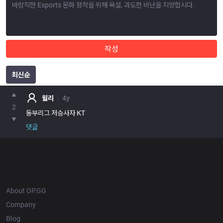
작성
최신순
포인트
윌리
4y
2
동부리그 저승사자 KT
댓글
OP.GG
About OP.GG
Company
Blog