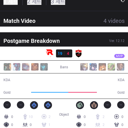
1 세트
2 세트
3 세트
Match Video
4
videos
Postgame Breakdown
Ver.
12.12
결과
KT
Aiming
KT
19
4
NS
31:50
MVP
Bans
19 / 4 / 57
4 / 19 / 8
KDA
KDA
63,110
48,361
Gold
Gold
Object
0
10
2
0
2
0
0
0
1
0
2
0