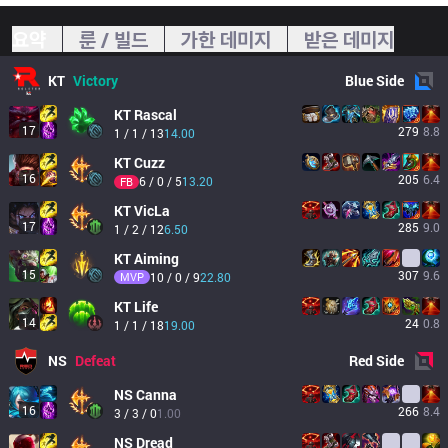
요약
룬 / 빌드
가한 데미지
받은 데미지
KT
Victory
Blue
Side
KT
Rascal
17
279
8.8
1 / 1 / 13
14.00
KT
Cuzz
16
205
6.4
6 / 0 / 5
13.20
FB
KT
VicLa
17
285
9.0
1 / 2 / 12
6.50
KT
Aiming
15
307
9.6
MVP
10 / 0 / 9
22.80
KT
Life
14
24
0.8
1 / 1 / 18
19.00
NS
Defeat
Red
Side
NS
Canna
16
266
8.4
3 / 3 / 0
1.00
NS
Dread