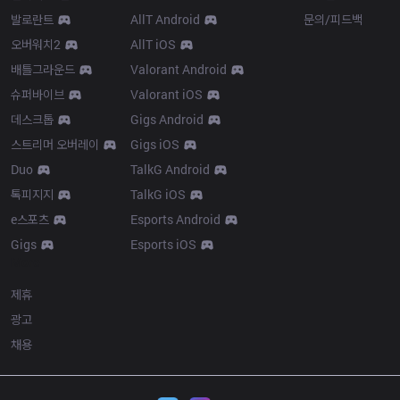
발로란트
AllT Android
문의/피드백
오버워치2
AllT iOS
배틀그라운드
Valorant Android
슈퍼바이브
Valorant iOS
데스크톱
Gigs Android
스트리머 오버레이
Gigs iOS
Duo
TalkG Android
톡피지지
TalkG iOS
e스포츠
Esports Android
Gigs
Esports iOS
More
제휴
광고
채용