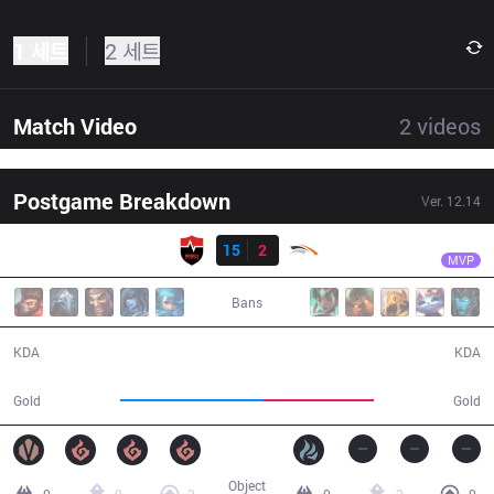
1 세트
2 세트
Match Video
2
videos
Postgame Breakdown
Ver.
12.14
결과
NS
Bdd
NS
15
2
HLE
32:44
MVP
Bans
15 / 2 / 41
2 / 15 / 6
KDA
KDA
64,730
49,407
Gold
Gold
Object