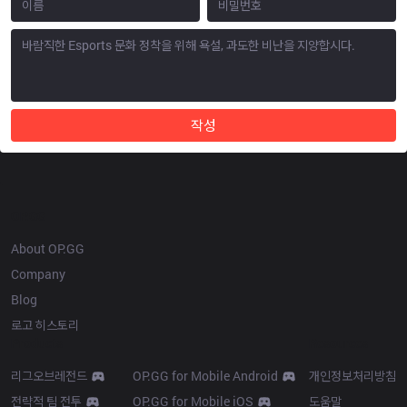
작성
OP.GG
About OP.GG
Company
Blog
로고 히스토리
Products
Resources
리그오브레전드
OP.GG for Mobile Android
개인정보처리방침
전략적 팀 전투
OP.GG for Mobile iOS
도움말