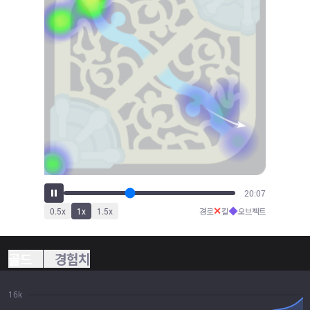
22:18
✕
◆
0.5
x
1
x
1.5
x
경로
킬
오브젝트
골드
경험치
16k