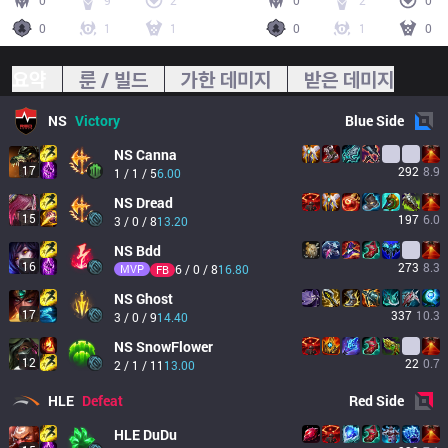
0
9
2
0
2
0
0
1
1
0
1
0
요약
룬 / 빌드
가한 데미지
받은 데미지
NS
Victory
Blue
Side
NS
Canna
17
292
8.9
1 / 1 / 5
6.00
NS
Dread
15
197
6.0
3 / 0 / 8
13.20
NS
Bdd
16
273
8.3
MVP
6 / 0 / 8
16.80
FB
NS
Ghost
17
337
10.3
3 / 0 / 9
14.40
NS
SnowFlower
12
22
0.7
2 / 1 / 11
13.00
HLE
Defeat
Red
Side
HLE
DuDu