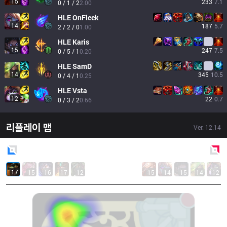
15
233
7.1
0 / 1 / 2
2.00
HLE
OnFleek
14
187
5.7
2 / 2 / 0
1.00
HLE
Karis
15
247
7.5
0 / 5 / 1
0.20
HLE
SamD
14
345
10.5
0 / 4 / 1
0.25
HLE
Vsta
12
22
0.7
0 / 3 / 2
0.66
리플레이 맵
Ver.
12.14
Blue
Side
Red
Side
17
15
16
17
12
15
14
15
14
12