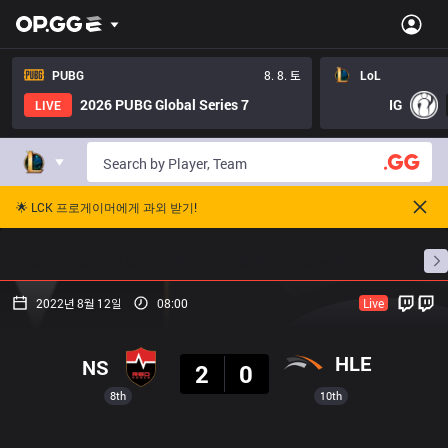
PUBG
8. 8. 토
LoL
2026 PUBG Global Series 7
IG
LIVE
🌟 LCK 프로게이머에게 과외 받기!
홈
경기 일정
순위
통계
승부 예측
프로빌
2022년 8월 12일
08:00
Live
결과
HLE
NS
2
0
8th
10th