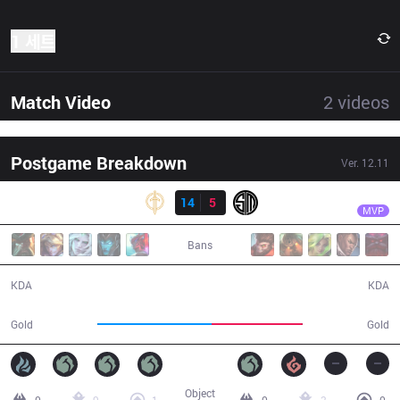
1 세트
Match Video
2
videos
Postgame Breakdown
Ver.
12.11
결과
GG
Licorice
GG
14
5
TSM
34:37
MVP
Bans
14 / 5 / 26
5 / 14 / 12
KDA
KDA
70,012
55,482
Gold
Gold
Object