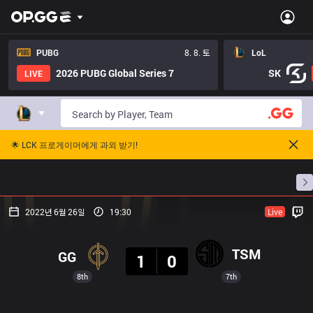
PUBG
8. 8. 토
LoL
2026 PUBG Global Series 7
SK
LIVE
🌟 LCK 프로게이머에게 과외 받기!
홈
경기 일정
순위
통계
승부 예측
프로빌
2022년 6월 26일
19:30
Live
결과
TSM
GG
1
0
8th
7th