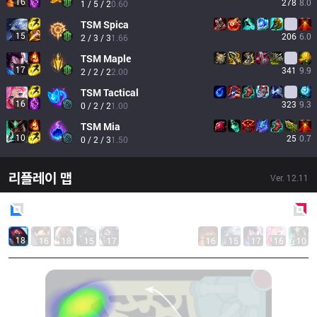
16
278
8.0
1 / 5 / 2
0.60
TSM
Spica
15
206
6.0
2 / 3 / 3
1.66
TSM
Maple
17
341
9.9
2 / 2 / 2
2.00
TSM
Tactical
16
323
9.3
0 / 2 / 2
1.00
TSM
Mia
10
25
0.7
0 / 2 / 3
1.50
리플레이 맵
Ver.
12.11
Blue
Side
Red
Side
18
16
18
15
17
16
15
17
16
10