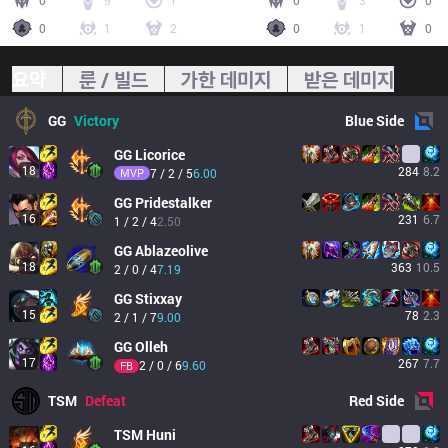
0
9
1
0
3
0
0
1
2
0
1
0
요약
룬 / 빌드
가한 데미지
받은 데미지
GG
Victory
Blue
Side
GG
Licorice
18
284
8.2
MVP
7 / 2 / 5
6.00
GG
Pridestalker
16
231
6.7
1 / 2 / 4
2.50
GG
Ablazeolive
18
363
10.5
2 / 0 / 4
7.19
GG
Stixxay
15
78
2.3
2 / 1 / 7
9.00
GG
Olleh
17
267
7.7
2 / 0 / 6
9.60
FB
TSM
Defeat
Red
Side
TSM
Huni