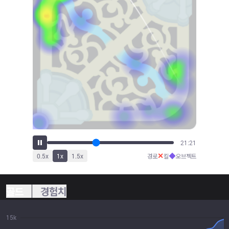
23:00
✕
◆
0.5
x
1
x
1.5
x
경로
킬
오브젝트
골드
경험치
15k