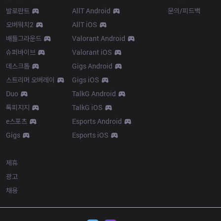
발로란트
AllT Android
문의/피드백
오버워치2
AllT iOS
배틀그라운드
Valorant Android
슈퍼바이브
Valorant iOS
데스크톱
Gigs Android
스트리머 오버레이
Gigs iOS
Duo
TalkG Android
톡피지지
TalkG iOS
e스포츠
Esports Android
Gigs
Esports iOS
More
제휴
광고
채용