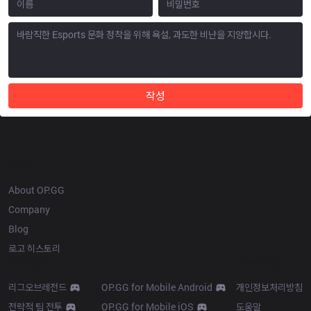
작성
OP.GG
About OP.GG
Company
Blog
로고 히스토리
Products
Resources
리그오브레전드
OP.GG for Mobile Android
개인정보처리방침
전략적 팀 전투
OP.GG for Mobile iOS
도움말