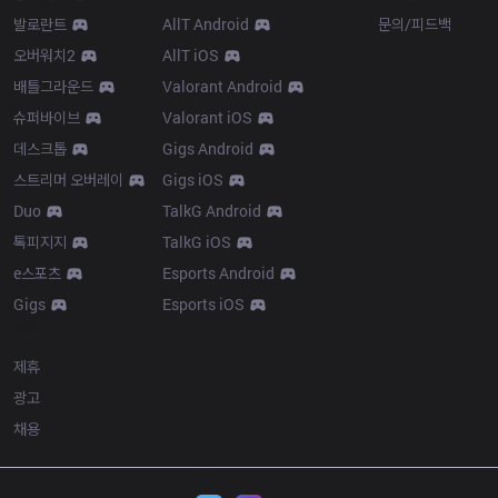
발로란트
AllT Android
문의/피드백
오버워치2
AllT iOS
배틀그라운드
Valorant Android
슈퍼바이브
Valorant iOS
데스크톱
Gigs Android
스트리머 오버레이
Gigs iOS
Duo
TalkG Android
톡피지지
TalkG iOS
e스포츠
Esports Android
Gigs
Esports iOS
More
제휴
광고
채용