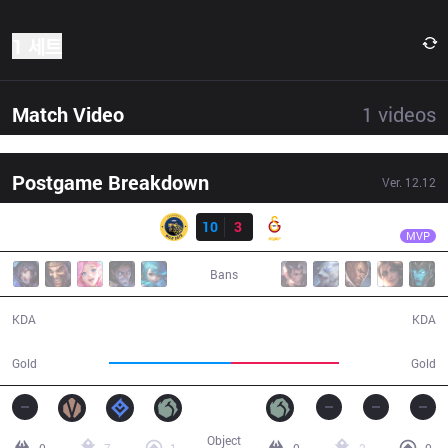
1 세트
Match Video
1
videos
Postgame Breakdown
Ver.
12.12
결과
IW
StarScreen
IW
10
3
GS
27:05
MVP
Bans
10 / 3 / 32
3 / 10 / 4
KDA
KDA
47,025
41,529
Gold
Gold
Object