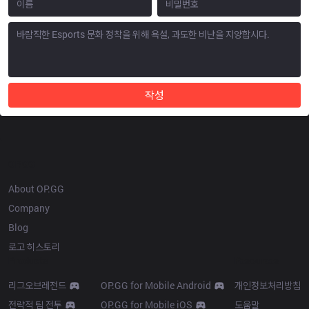
작성
OP.GG
About OP.GG
Company
Blog
로고 히스토리
Products
Resources
리그오브레전드
OP.GG for Mobile Android
개인정보처리방침
전략적 팀 전투
OP.GG for Mobile iOS
도움말