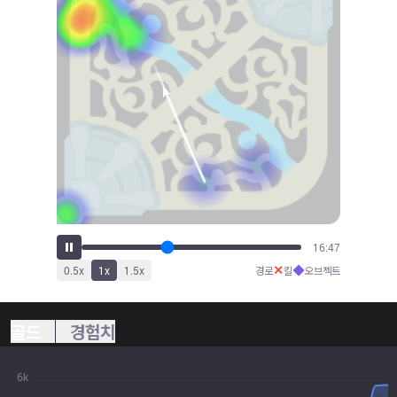
18:34
✕
◆
0.5
x
1
x
1.5
x
경로
킬
오브젝트
골드
경험치
6k