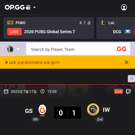
PUBG
8. 7. 금
LoL
2026 PUBG Global Series 7
DCG
LIVE
🌟 LCK 프로게이머에게 과외 받기!
홈
경기 일정
순위
통계
승부 예측
프로빌
2022년 7월 17일
15:00
Live
결과
IW
GS
0
1
5th
2nd