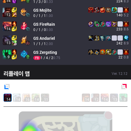
14
224
8.3
1 / 3 / 0
0.33
GS
Mojito
12
140
5.2
0 / 1 / 1
1.00
GS
FireRain
14
233
8.6
0 / 1 / 0
0.00
GS
Andariel
13
242
8.9
1 / 1 / 1
2.00
GS
Zergsting
9
22
0.8
1 / 4 / 2
0.75
FB
리플레이 맵
Ver.
12.12
Blue
Side
Red
Side
14
14
16
14
11
14
12
14
13
9