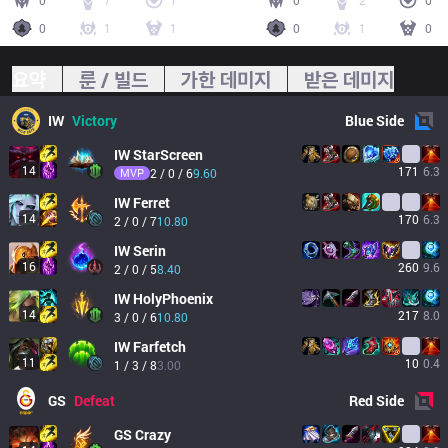
0
7
1
0
2
0
0
1
1
0
1
0
요약
룬 / 빌드
가한 데미지
받은 데미지
IW
Victory
Blue
Side
IW
StarScreen
14
171
6.3
MVP
2 / 0 / 6
9.60
IW
Ferret
14
170
6.3
2 / 0 / 7
10.80
IW
Serin
16
260
9.6
2 / 0 / 5
8.40
IW
HolyPhoenix
14
217
8.0
3 / 0 / 6
10.80
IW
Farfetch
11
10
0.4
1 / 3 / 8
3.00
GS
Defeat
Red
Side
GS
Crazy