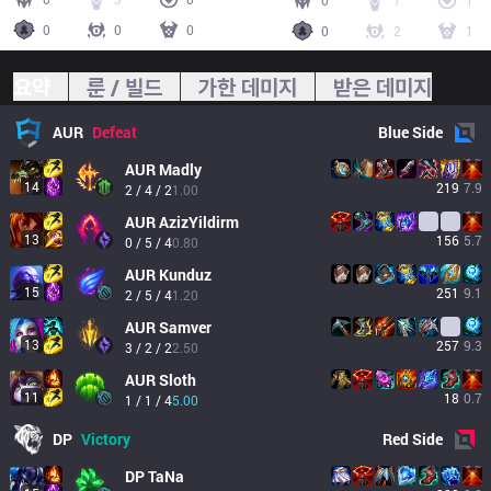
0
7
1
0
0
0
0
2
1
요약
룬 / 빌드
가한 데미지
받은 데미지
AUR
Defeat
Blue
Side
AUR
Madly
14
219
7.9
2 / 4 / 2
1.00
AUR
AzizYildirm
13
156
5.7
0 / 5 / 4
0.80
AUR
Kunduz
15
251
9.1
2 / 5 / 4
1.20
AUR
Samver
13
257
9.3
3 / 2 / 2
2.50
AUR
Sloth
11
18
0.7
1 / 1 / 4
5.00
DP
Victory
Red
Side
DP
TaNa