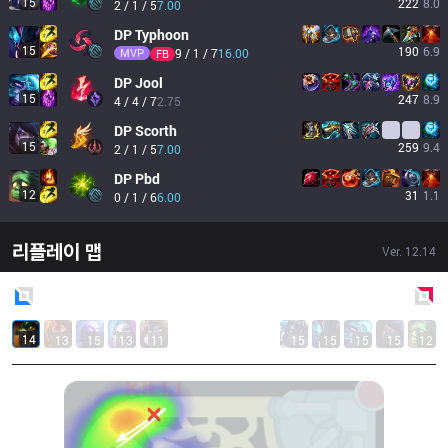
15
222
8.0
2 / 1 / 5
7.00
DP
Typhoon
15
190
6.9
MVP
9 / 1 / 7
16.00
FB
DP
Jool
15
247
8.9
4 / 4 / 7
2.75
DP
Scorth
15
259
9.4
2 / 1 / 5
7.00
DP
Pbd
12
31
1.1
0 / 1 / 6
6.00
리플레이 맵
Ver.
12.14
Blue
Side
Red
Side
14
13
15
13
11
15
15
15
15
12