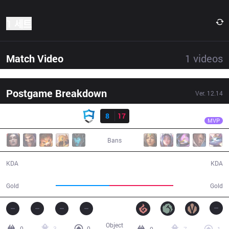
1 세트
Match Video
1
videos
Postgame Breakdown
Ver.
12.14
결과
DP
Typhoon
AUR
8
17
DP
27:36
MVP
Bans
8 / 17 / 16
17 / 8 / 30
KDA
KDA
46,327
54,749
Gold
Gold
Object
0
3
0