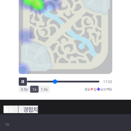
18:52
✕
◆
0.5
x
1
x
1.5
x
경로
킬
오브젝트
골드
경험치
9k