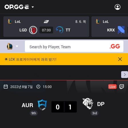
LoL
8. 6. 목
LoL
LGD
TT
KRX
07:00
🌟 LCK 프로게이머에게 과외 받기!
홈
경기 일정
순위
통계
승부 예측
프로빌
2022년 8월 7일
15:00
Live
결과
DP
AUR
0
1
9th
3rd