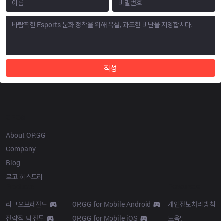
작성
OP.GG
About OP.GG
Company
Blog
로고 히스토리
Products
Resources
리그오브레전드
OP.GG for Mobile Android
개인정보처리방침
전략적 팀 전투
OP.GG for Mobile iOS
도움말