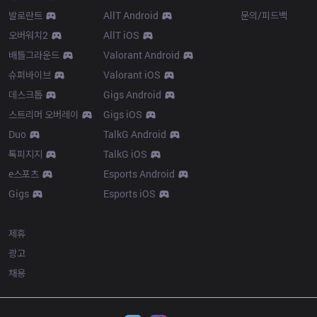
발로란트
AllT Android
문의/피드백
오버워치2
AllT iOS
배틀그라운드
Valorant Android
슈퍼바이브
Valorant iOS
데스크톱
Gigs Android
스트리머 오버레이
Gigs iOS
Duo
TalkG Android
톡피지지
TalkG iOS
e스포츠
Esports Android
Gigs
Esports iOS
More
제휴
광고
채용