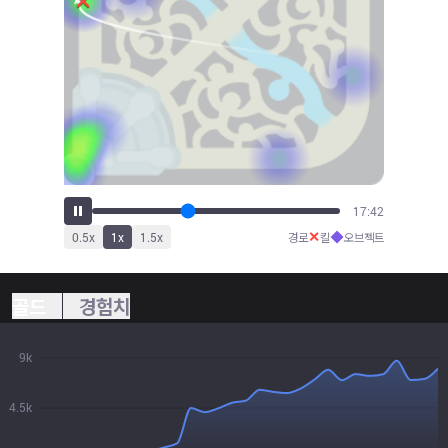
19:42
✕
◆
0.5
x
1
x
1.5
x
경로
킬
오브젝트
골드
경험치
9k
4.5k