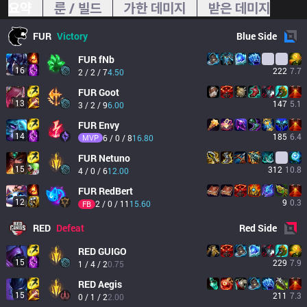
요약
룬 / 빌드
가한 데미지
받은 데미지
FUR
Victory
Blue
Side
FUR
fNb
16
222
7.7
2 / 2 / 7
4.50
FUR
Goot
13
147
5.1
3 / 2 / 9
6.00
FUR
Envy
14
185
6.4
MVP
6 / 0 / 8
16.80
FUR
Netuno
15
312
10.8
4 / 0 / 6
12.00
FUR
RedBert
12
9
0.3
2 / 0 / 11
15.60
FB
RED
Defeat
Red
Side
RED
GUIGO
15
229
7.9
1 / 4 / 2
0.75
RED
Aegis
15
211
7.3
0 / 1 / 2
2.00