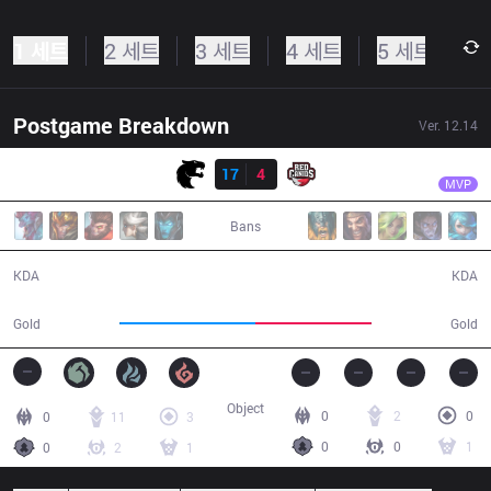
1 세트
2 세트
3 세트
4 세트
5 세트
Postgame Breakdown
Ver.
12.14
결과
FUR
Envy
FUR
17
4
RED
28:49
MVP
Bans
17 / 4 / 41
4 / 17 / 10
KDA
KDA
55,998
47,952
Gold
Gold
Object
0
2
0
0
11
3
0
0
1
0
2
1