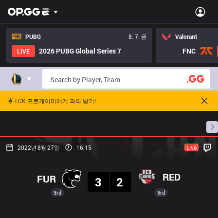
PUBG
8. 7. 금
Valorant
2026 PUBG Global Series 7
FNC
LIVE
🌟 LCK 프로게이머에게 과외 받기!
홈
경기 일정
순위
통계
승부 예측
프로빌
2022년 8월 27일
16:15
Live
결과
RED
FUR
3
2
3rd
3rd