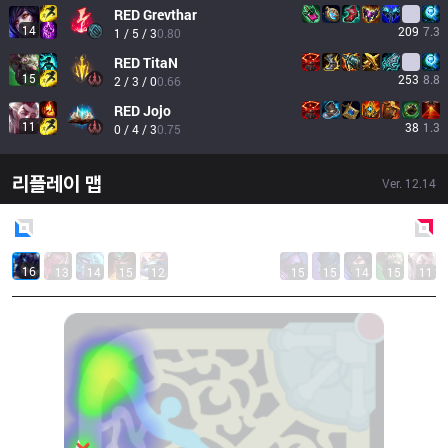
RED
Grevthar
14
209
7.3
1 / 5 / 3
0.80
RED
TitaN
15
253
8.8
2 / 3 / 0
0.66
RED
Jojo
11
38
1.3
0 / 4 / 3
0.75
리플레이 맵
Ver.
12.14
Blue
Side
Red
Side
16
13
14
15
12
15
15
14
15
11