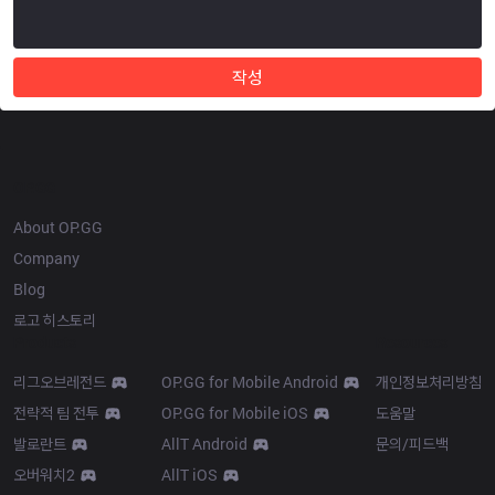
작성
OP.GG
About OP.GG
Company
Blog
로고 히스토리
Products
Resources
리그오브레전드
OP.GG for Mobile Android
개인정보처리방침
전략적 팀 전투
OP.GG for Mobile iOS
도움말
발로란트
AllT Android
문의/피드백
오버워치2
AllT iOS