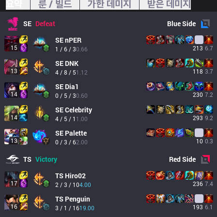
요약
룬 / 빌드
가한 데미지
받은 데미지
SE
Defeat
Blue
Side
SE
nPER
15
213
6.7
1 / 6 / 3
0.66
SE
DNK
13
118
3.7
4 / 8 / 5
1.12
SE
Dia1
14
230
7.2
0 / 5 / 3
0.60
SE
Celebrity
14
293
9.2
4 / 5 / 1
1.00
SE
Palette
13
10
0.3
0 / 3 / 6
2.00
TS
Victory
Red
Side
TS
Hiro02
17
236
7.4
2 / 3 / 10
4.00
TS
Penguin
16
193
6.1
3 / 1 / 16
19.00