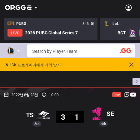
PUBG
8. 6. 목
LoL
2026 PUBG Global Series 7
BGT
LIVE
🌟 LCK 프로게이머에게 과외 받기!
홈
경기 일정
순위
통계
승부 예측
프로빌
2022년 8월 28일
10:00
Live
결과
SE
TS
3
1
3rd
4th