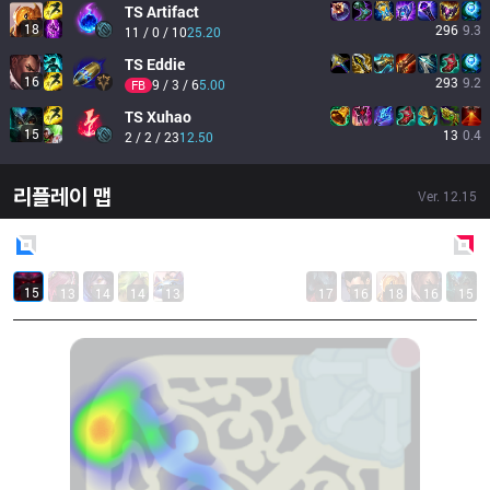
TS
Artifact
18
296
9.3
11 / 0 / 10
25.20
TS
Eddie
16
293
9.2
9 / 3 / 6
5.00
FB
TS
Xuhao
15
13
0.4
2 / 2 / 23
12.50
리플레이 맵
Ver.
12.15
Blue
Side
Red
Side
15
13
14
14
13
17
16
18
16
15