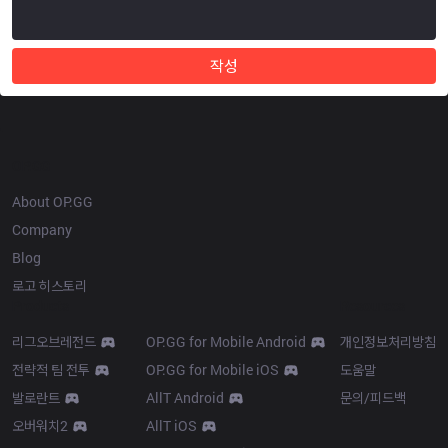
작성
OP.GG
About OP.GG
Company
Blog
로고 히스토리
Products
Resources
리그오브레전드
OP.GG for Mobile Android
개인정보처리방침
전략적 팀 전투
OP.GG for Mobile iOS
도움말
발로란트
AllT Android
문의/피드백
오버워치2
AllT iOS