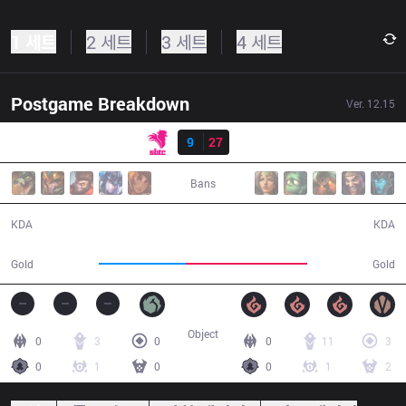
1 세트
2 세트
3 세트
4 세트
Postgame Breakdown
Ver.
12.15
결과
SE
9
27
TS
31:52
Bans
9 / 27 / 18
27 / 9 / 65
KDA
KDA
49,946
70,229
Gold
Gold
Object
0
3
0
0
11
3
0
1
0
0
1
2