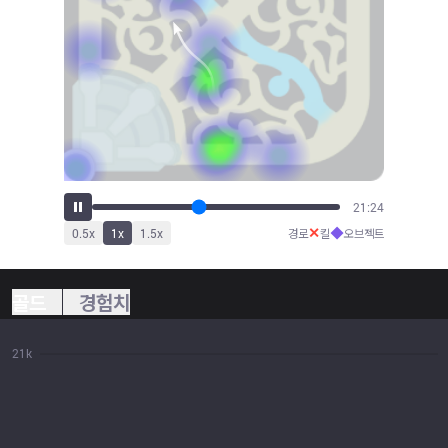
23:26
✕
◆
0.5
x
1
x
1.5
x
경로
킬
오브젝트
골드
경험치
21k