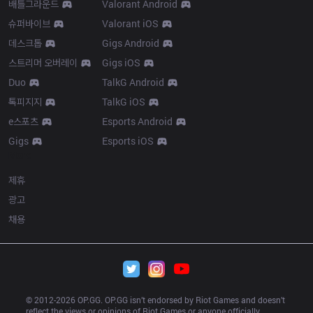
배틀그라운드
Valorant Android
슈퍼바이브
Valorant iOS
데스크톱
Gigs Android
스트리머 오버레이
Gigs iOS
Duo
TalkG Android
톡피지지
TalkG iOS
e스포츠
Esports Android
Gigs
Esports iOS
More
제휴
광고
채용
© 2012-
2026
 OP.GG. OP.GG isn’t endorsed by Riot Games and doesn’t 
reflect the views or opinions of Riot Games or anyone officially 