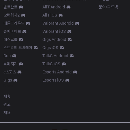
발로란트
AllT Android
문의/피드백
오버워치2
AllT iOS
배틀그라운드
Valorant Android
슈퍼바이브
Valorant iOS
데스크톱
Gigs Android
스트리머 오버레이
Gigs iOS
Duo
TalkG Android
톡피지지
TalkG iOS
e스포츠
Esports Android
Gigs
Esports iOS
More
제휴
광고
채용