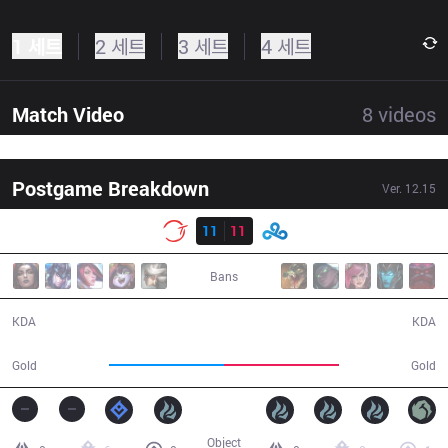
1 세트
2 세트
3 세트
4 세트
Match Video
8
videos
Postgame Breakdown
Ver.
12.15
결과
100
11
11
C9
43:55
Bans
11 / 11 / 23
11 / 11 / 30
KDA
KDA
77,851
78,326
Gold
Gold
Object