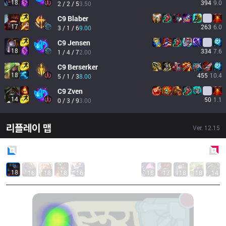
18
394
9.0
2 / 2 / 5
3.50
C9
Blaber
17
263
6.0
3 / 1 / 6
9.00
C9
Jensen
18
334
7.6
1 / 4 / 7
2.00
C9
Berserker
18
455
10.4
5 / 1 / 3
8.00
C9
Zven
14
50
1.1
0 / 3 / 9
3.00
리플레이 맵
Ver.
12.15
Blue
Side
Red
Side
18
16
18
18
16
18
17
18
18
14