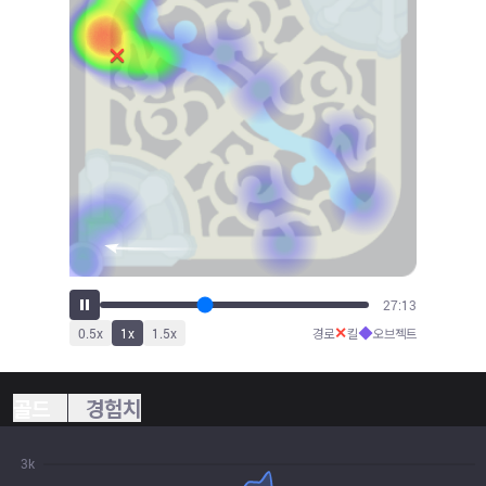
30:13
✕
◆
0.5
x
1
x
1.5
x
경로
킬
오브젝트
골드
경험치
3k