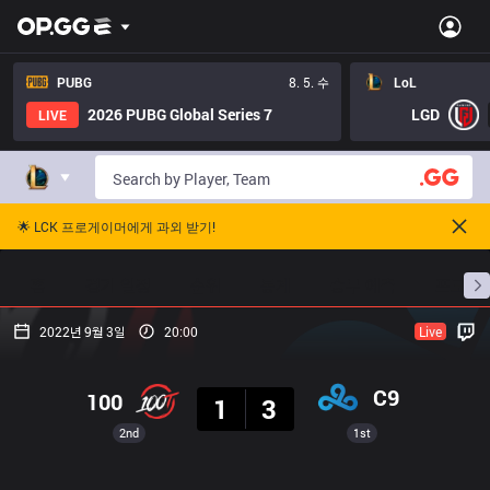
PUBG
8. 5. 수
LoL
2026 PUBG Global Series 7
LGD
LIVE
🌟 LCK 프로게이머에게 과외 받기!
홈
경기 일정
순위
통계
승부 예측
프로빌
2022년 9월 3일
20:00
Live
결과
C9
100
1
3
2nd
1st