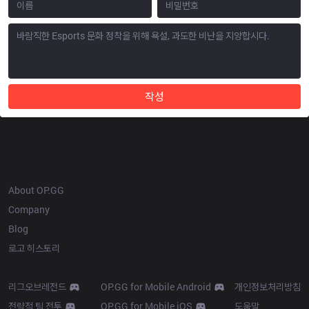
작성
OP.GG
About OP.GG
Company
Blog
로고 히스토리
Products
Resources
리그오브레전드
OP.GG for Mobile Android
개인정보처리방침
전략적 팀 전투
OP.GG for Mobile iOS
도움말