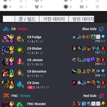
0
3
0
0
9
1
0
2
0
0
0
1
요약
룬 / 빌드
가한 데미지
받은 데미지
C9
Defeat
Blue
Side
C9
Fudge
15
258
8.0
1 / 4 / 1
0.50
C9
Blaber
14
167
5.2
1 / 3 / 4
1.66
C9
Jensen
16
269
8.3
2 / 1 / 2
4.00
C9
Berserker
14
308
9.5
0 / 1 / 3
3.00
C9
Zven
10
33
1.0
2 / 6 / 1
0.50
FB
FNC
Victory
Red
Side
FNC
Wunder