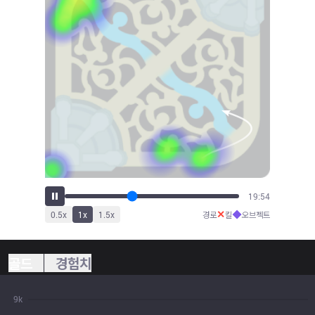
22:13
✕
◆
0.5
x
1
x
1.5
x
경로
킬
오브젝트
골드
경험치
9k