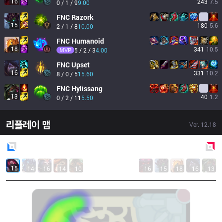
16
243
7.5
0 / 1 / 9
9.00
FNC
Razork
15
180
5.6
2 / 1 / 8
10.00
FNC
Humanoid
18
341
10.5
MVP
5 / 2 / 3
4.00
FNC
Upset
16
331
10.2
8 / 0 / 5
15.60
FNC
Hylissang
13
40
1.2
0 / 2 / 11
5.50
리플레이 맵
Ver.
12.18
Blue
Side
Red
Side
15
14
16
14
10
16
15
18
16
13