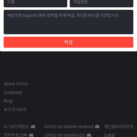
작성
OP.GG
About OP.GG
Company
Blog
로고 히스토리
Products
Resources
리그오브레전드
OP.GG for Mobile Android
개인정보처리방침
전략적 팀 전투
OP.GG for Mobile iOS
도움말