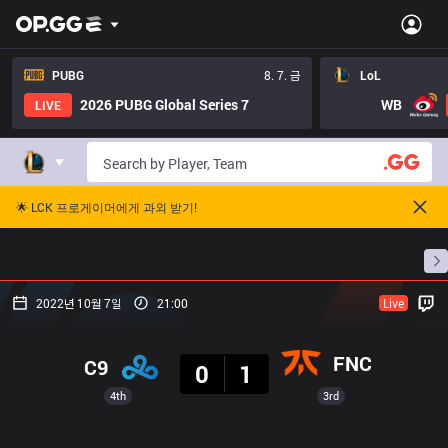
PUBG
8. 7. 금
LoL
2026 PUBG Global Series 7
WB
LIVE
🌟 LCK 프로게이머에게 과외 받기!
홈
경기 일정
순위
통계
승부 예측
프로빌
2022년 10월 7일
21:00
Live
결과
FNC
C9
0
1
4th
3rd