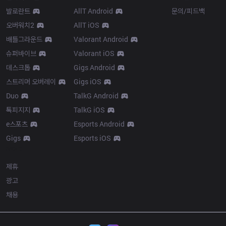
발로란트
AllT Android
문의/피드백
오버워치2
AllT iOS
배틀그라운드
Valorant Android
슈퍼바이브
Valorant iOS
데스크톱
Gigs Android
스트리머 오버레이
Gigs iOS
Duo
TalkG Android
톡피지지
TalkG iOS
e스포츠
Esports Android
Gigs
Esports iOS
More
제휴
광고
채용