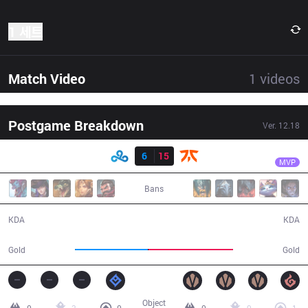
1 세트
Match Video
1
videos
Postgame Breakdown
Ver.
12.18
결과
FNC
Humanoid
C9
6
15
FNC
32:23
MVP
Bans
6 / 15 / 11
15 / 6 / 36
KDA
KDA
52,116
60,456
Gold
Gold
Object