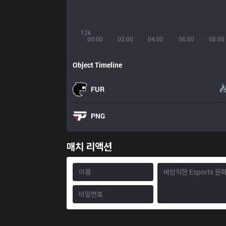
12k
00:00
02:00
04:00
06:00
08:00
Object Timeline
FUR
PNG
매치 리액션