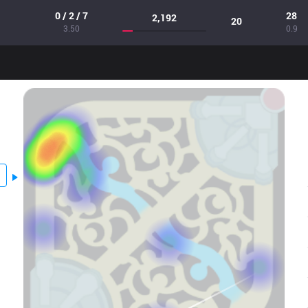
0 / 2 / 7
28
2,192
20
3.50
0.9