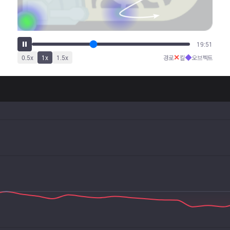
25:11
✕
◆
0.5
x
1
x
1.5
x
경로
킬
오브젝트