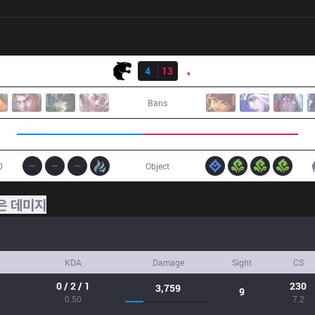
결과
FUR
4
13
PNG
Bans
0
Object
은 데미지
KDA
Damage
Sight
CS
0 / 2 / 1
230
3,759
9
0.50
7.2