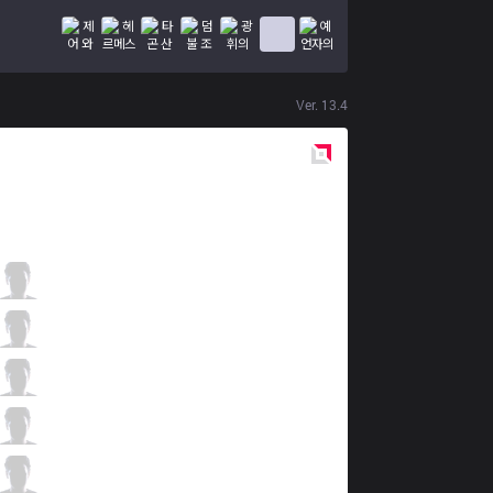
Ver.
13.4
Red
Side
PNG
Wizer
4 / 0 / 4
PNG
CarioK
3 / 0 / 4
PNG
dyNquedo
2 / 1 / 7
PNG
Bvoy
4 / 1 / 2
PNG
Damage
0 / 2 / 7