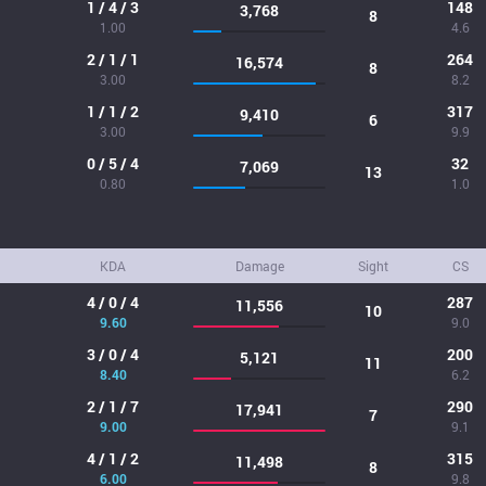
1 / 4 / 3
148
3,768
8
1.00
4.6
2 / 1 / 1
264
16,574
8
3.00
8.2
1 / 1 / 2
317
9,410
6
3.00
9.9
0 / 5 / 4
32
7,069
13
0.80
1.0
KDA
Damage
Sight
CS
4 / 0 / 4
287
11,556
10
9.60
9.0
3 / 0 / 4
200
5,121
11
8.40
6.2
2 / 1 / 7
290
17,941
7
9.00
9.1
4 / 1 / 2
315
11,498
8
6.00
9.8