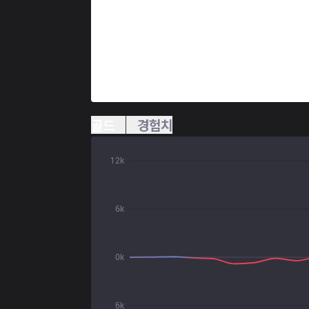
골드
경험치
12k
6k
0k
6k