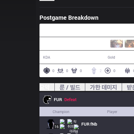
Postgame Breakdown
32:02
4 / 13 / 11
48,900
KDA
Gold
0
0
0
2
0
요약
룬 / 빌드
가한 데미지
받
FUR
Defeat
Champion
Player
FUR
fNb
16