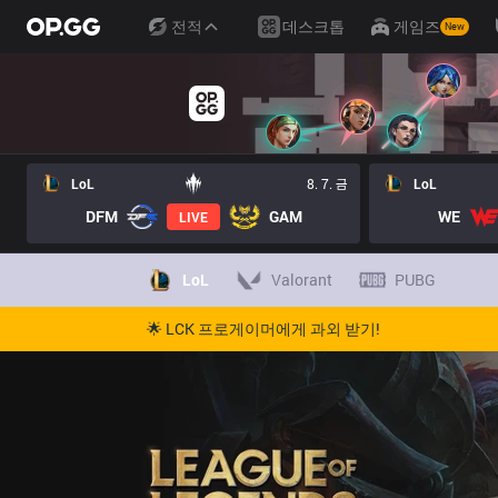
전적
데스크톱
게임즈
New
LoL
8. 7. 금
LoL
DFM
GAM
WE
LIVE
LoL
Valorant
PUBG
🌟 LCK 프로게이머에게 과외 받기!