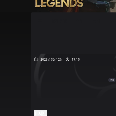
홈
경기 일정
순위
통계
승부
2023년 3월 12일
17:15
6th
1 세트