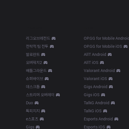
Products
Apps
리그오브레전드
OP.GG for Mobile Androi
전략적 팀 전투
OP.GG for Mobile iOS
발로란트
AllT Android
오버워치2
AllT iOS
배틀그라운드
Valorant Android
슈퍼바이브
Valorant iOS
데스크톱
Gigs Android
스트리머 오버레이
Gigs iOS
Duo
TalkG Android
톡피지지
TalkG iOS
e스포츠
Esports Android
Gigs
Esports iOS