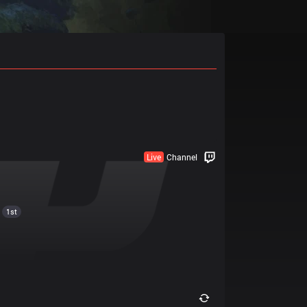
Live
Channel
1st