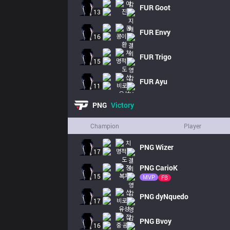
FUR
Goot
13
FUR
Envy
16
FUR
Trigo
15
FUR
Ayu
11
PNG
Victory
Champion
Player
PNG
Wizer
17
PNG
CarioK
15
MVP
FB
PNG
dyNquedo
17
PNG
Bvoy
16