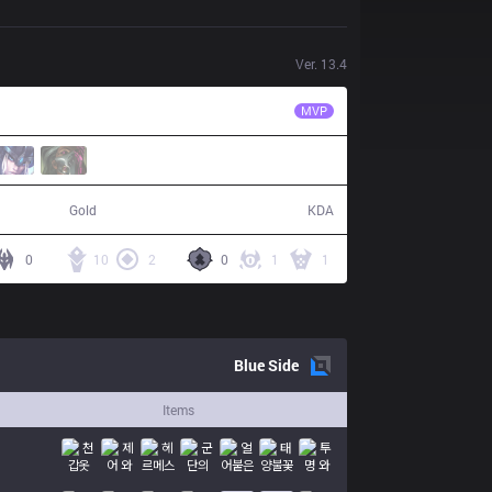
Ver.
13.4
PNG
CarioK
MVP
60,654
13 / 4 / 24
Gold
KDA
0
10
2
0
1
1
Blue
Side
Items