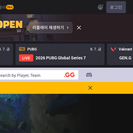
KO
레이
로그인
New
8. 7. 금
PUBG
8. 7. 금
Valorant
2026 PUBG Global Series 7
GEN.G
LIVE