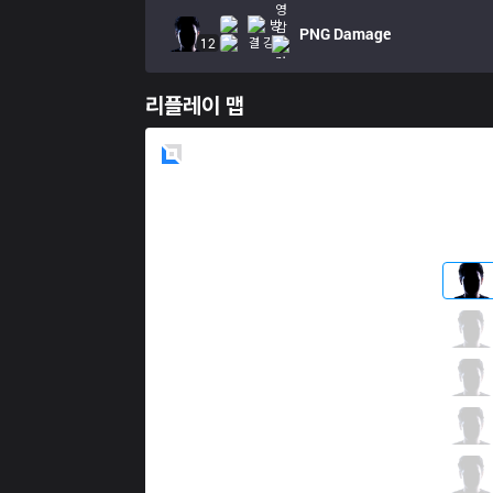
PNG
Damage
12
리플레이 맵
Blue
Side
FUR
fNb
0 / 2 / 1
FUR
Goot
1 / 4 / 3
FUR
Envy
2 / 1 / 1
FUR
Trigo
1 / 1 / 2
FUR
Ayu
0 / 5 / 4