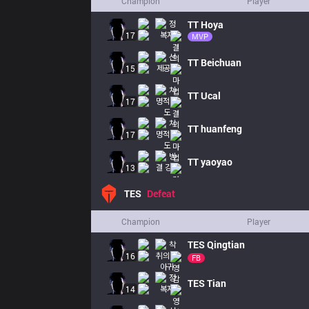
Champion
Player
TT
Hoya
17
MVP
TT
Beichuan
15
TT
Ucal
17
TT
huanfeng
17
TT
yaoyao
13
TES
Defeat
Champion
Player
TES
Qingtian
16
FB
TES
Tian
14