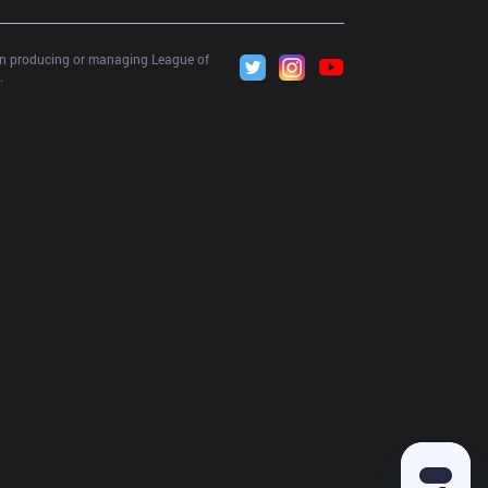
 in producing or managing League of 
.