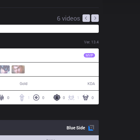
6
videos
Ver.
13.4
TT
Hoya
MVP
53,461
5 / 8 / 12
Gold
KDA
0
1
0
0
1
0
Blue
Side