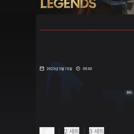
홈
경기 일정
순위
통계
승부
2023년 3월 15일
09:00
8th
1 세트
2 세트
3 세트