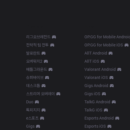
Products
Apps
리그오브레전드
OP.GG for Mobile Androi
전략적 팀 전투
OP.GG for Mobile iOS
발로란트
AllT Android
오버워치2
AllT iOS
배틀그라운드
Valorant Android
슈퍼바이브
Valorant iOS
데스크톱
Gigs Android
스트리머 오버레이
Gigs iOS
Duo
TalkG Android
톡피지지
TalkG iOS
e스포츠
Esports Android
Gigs
Esports iOS