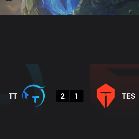
 예측
프로빌드
결과
TT
2
1
TES