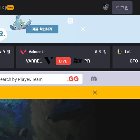
KO
레이
로그인
New
8. 9. 일
Valorant
8. 9. 일
LoL
VARREL
PR
CFO
LIVE