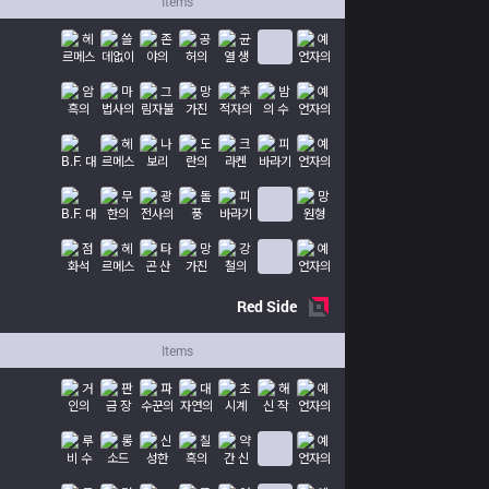
Items
Red
Side
Items