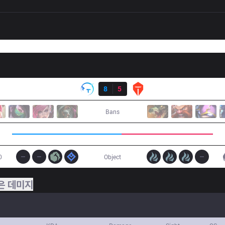
결과
TT
8
5
TES
Bans
0
Object
은 데미지