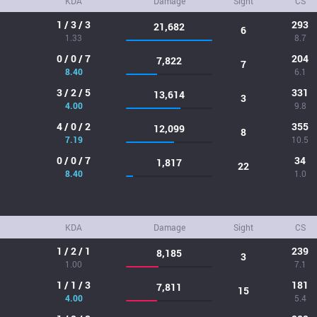
KDA
Damage
Sight
CS
1 / 3 / 3
293
21,682
6
1.33
8.7
0 / 0 / 7
204
7,822
7
8.40
6.1
3 / 2 / 5
331
13,614
3
4.00
9.8
4 / 0 / 2
355
12,099
8
7.19
10.5
0 / 0 / 7
34
1,817
22
8.40
1.0
KDA
Damage
Sight
CS
1 / 2 / 1
239
8,185
3
1.00
7.1
1 / 1 / 3
181
7,811
15
4.00
5.4