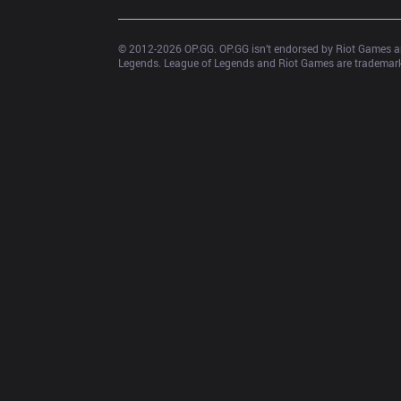
© 2012-
2026
 OP.GG. OP.GG isn’t endorsed by Riot Games an
Legends. League of Legends and Riot Games are trademarks