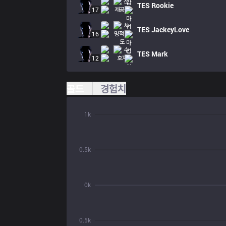
TES
Rookie
17
TES
JackeyLove
16
TES
Mark
12
골드
경험치
1k
0.5k
0k
0.5k