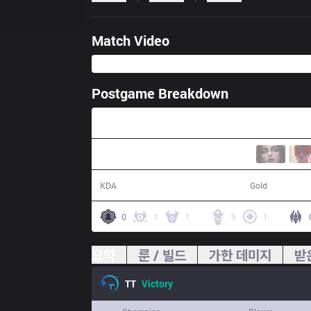
Match Video
Postgame Breakdown
33:41
8 / 5 / 24
63,745
KDA
Gold
0
1
1
9
1
요약
룬 / 빌드
가한 데미지
받
TT
Victory