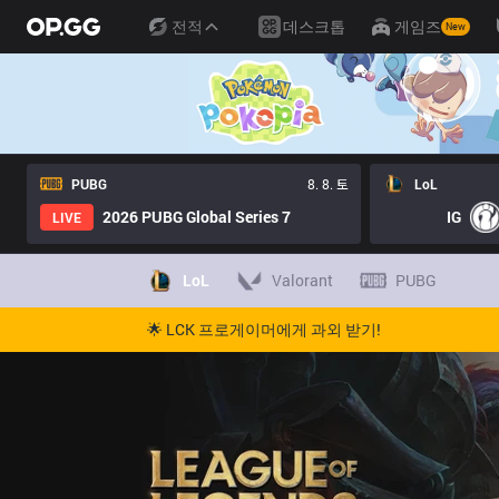
전적
데스크톱
게임즈
New
PUBG
8. 8. 토
LoL
2026 PUBG Global Series 7
IG
LIVE
LoL
Valorant
PUBG
🌟 LCK 프로게이머에게 과외 받기!