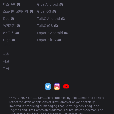
데스크톱
Gigs Android
스트리머 오버레이
Gigs iOS
Duo
TalkG Android
톡피지지
TalkG iOS
e스포츠
Esports Android
Gigs
Esports iOS
More
제휴
광고
채용
© 2012-
2026
 OP.GG. OP.GG isn’t endorsed by Riot Games and doesn’t 
reflect the views or opinions of Riot Games or anyone officially 
involved in producing or managing League of Legends. League of 
Legends and Riot Games are trademarks or registered trademarks of 