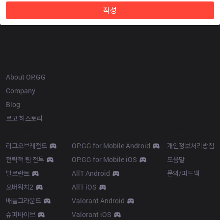
작성
OP.GG
About OP.GG
Company
Blog
로고 히스토리
Products
Resources
리그오브레전드
OP.GG for Mobile Android
개인정보처리방침
전략적 팀 전투
OP.GG for Mobile iOS
도움말
발로란트
AllT Android
문의/피드백
오버워치2
AllT iOS
배틀그라운드
Valorant Android
슈퍼바이브
Valorant iOS