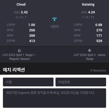
Cloud
Kaiwing
2.42
4.24
KDA
KDA
2 / 4 / 7
1 / 3 / 12
1.00
0.88
CSPM
CSPM
서포터
266
270
GPM
GPM
266
171
DPM
DPM
413
529
DTPM
DTPM
LCO 2023 Split 1 Stage 1 ·
LCP 2026 Split 3 · Swiss
Regular Season
Stage
매치 리액션
0
Reactions