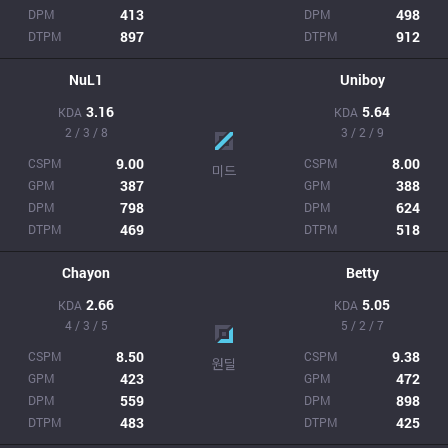
413
498
DPM
DPM
897
912
DTPM
DTPM
NuL1
Uniboy
3.16
5.64
KDA
KDA
2 / 3 / 8
3 / 2 / 9
9.00
8.00
CSPM
CSPM
미드
387
388
GPM
GPM
798
624
DPM
DPM
469
518
DTPM
DTPM
Chayon
Betty
2.66
5.05
KDA
KDA
4 / 3 / 5
5 / 2 / 7
8.50
9.38
CSPM
CSPM
원딜
423
472
GPM
GPM
559
898
DPM
DPM
483
425
DTPM
DTPM