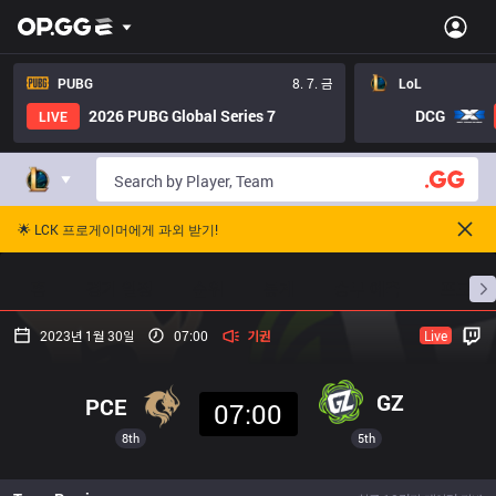
PUBG
8. 7. 금
LoL
2026 PUBG Global Series 7
DCG
LIVE
🌟 LCK 프로게이머에게 과외 받기!
홈
경기 일정
순위
통계
승부 예측
프로빌
2023년 1월 30일
07:00
기권
Live
GZ
PCE
07:00
8th
5th