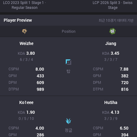
LCO 2023 Split 1 Stage 1 ·
LCP 2026 Split 3 · Swiss
Regular Season
Stage
Player Preview
최근 10경기 데이터 기반
Position
Weizhe
Jiang
3.80
3.45
KDA
KDA
6 / 3 / 4
3 / 3 / 7
8.00
7.88
CSPM
CSPM
탑
433
382
GPM
GPM
609
720
DPM
DPM
989
816
DTPM
DTPM
Ko1eee
HuSha
1.90
4.13
KDA
KDA
0 / 5 / 10
3 / 3 / 9
4.00
6.50
CSPM
CSPM
정글
286
394
GPM
GPM