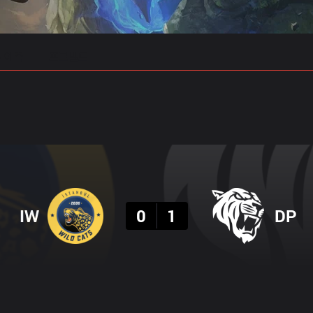
 예측
프로빌드
결과
IW
0
1
DP