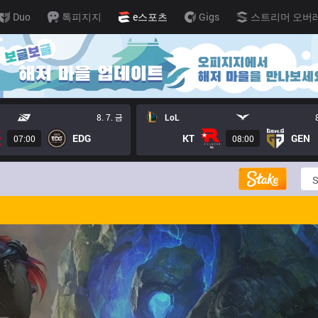
Duo
톡피지지
e스포츠
Gigs
스트리머 오버
8. 7. 금
LoL
EDG
KT
GEN
07:00
08:00