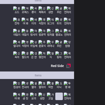
Items
Red
Side
Items