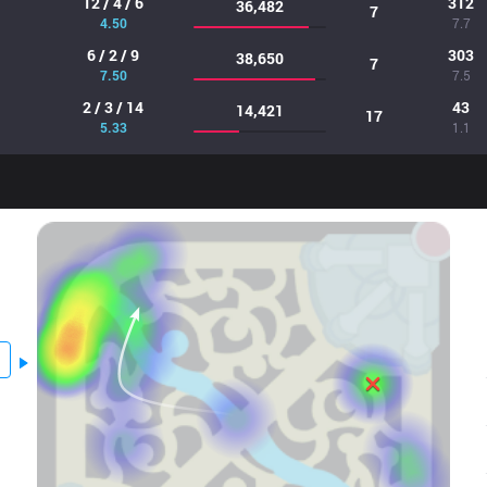
12 / 4 / 6
312
36,482
7
4.50
7.7
6 / 2 / 9
303
38,650
7
7.50
7.5
2 / 3 / 14
43
14,421
17
5.33
1.1