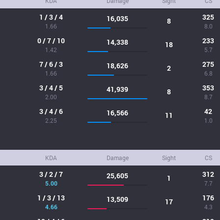
KDA
Damage
Sight
CS
1 / 3 / 4
325
16,035
8
1.66
8.0
0 / 7 / 10
233
14,338
18
1.42
5.7
7 / 6 / 3
275
18,626
2
1.66
6.8
3 / 4 / 5
353
41,939
8
2.00
8.7
3 / 4 / 6
42
16,566
11
2.25
1.0
KDA
Damage
Sight
CS
3 / 2 / 7
312
25,605
1
5.00
7.7
1 / 3 / 13
176
13,509
17
4.66
4.3