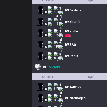
Champion
Player
IW
Destroy
18
IW
Elramir
16
IW
Kofte
18
FB
IW
BAO
16
IW
Parus
14
DP
Victory
Champion
Player
DP
Kackos
18
DP
Stomaged
18