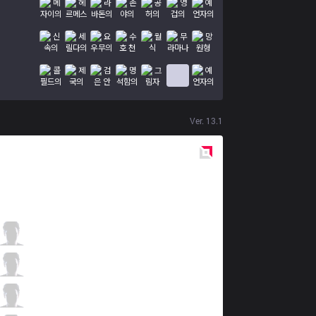
Ver.
13.1
Red
Side
DP
Kackos
3 / 2 / 7
DP
Stomaged
1 / 3 / 13
DP
Jool
12 / 4 / 6