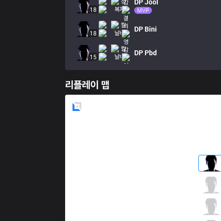
DP
Jool
18
MVP
DP
Bini
18
DP
Pbd
15
리플레이 맵
Blue
Side
IW
Destroy
1 / 3 / 4
IW
Elramir
0 / 7 / 10
IW
Kofte
7 / 6 / 3