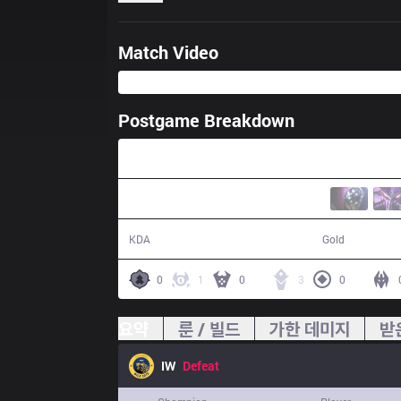
Match Video
Postgame Breakdown
40:34
14 / 24 / 28
68,138
KDA
Gold
0
1
0
3
0
요약
룬 / 빌드
가한 데미지
받
IW
Defeat