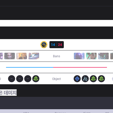
결과
IW
14
24
DP
Bans
0
Object
은 데미지