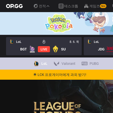
전적
데스크톱
게임즈
New
LoL
8. 6. 목
LoL
BGT
SU
JDG
LIVE
LoL
Valorant
PUBG
🌟 LCK 프로게이머에게 과외 받기!