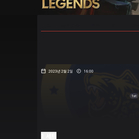
홈
경기 일정
순위
통계
승부
2023년 2월 2일
16:00
1st
1 세트