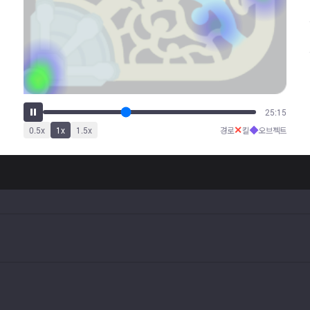
31:54
✕
◆
0.5
x
1
x
1.5
x
경로
킬
오브젝트