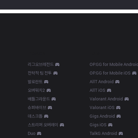
Products
Apps
리그오브레전드
OP.GG for Mobile Androi
전략적 팀 전투
OP.GG for Mobile iOS
발로란트
AllT Android
오버워치2
AllT iOS
배틀그라운드
Valorant Android
슈퍼바이브
Valorant iOS
데스크톱
Gigs Android
스트리머 오버레이
Gigs iOS
Duo
TalkG Android