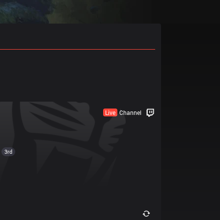
Live
Channel
3rd