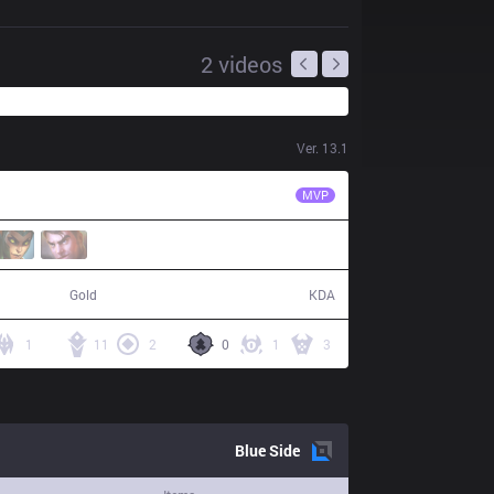
2
videos
Ver.
13.1
DP
Jool
MVP
77,543
24 / 14 / 49
Gold
KDA
1
11
2
0
1
3
Blue
Side