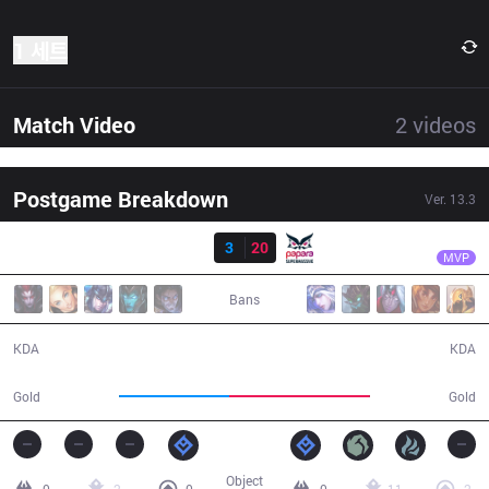
1 세트
Match Video
2
videos
Postgame Breakdown
Ver.
13.3
결과
SUP
Haru
DP
3
20
SUP
29:39
MVP
Bans
3 / 20 / 5
20 / 3 / 51
KDA
KDA
45,349
57,578
Gold
Gold
Object