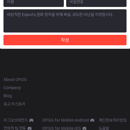
작성
OP.GG
About OP.GG
Company
Blog
로고 히스토리
Products
Resources
리그오브레전드
OP.GG for Mobile Android
개인정보처리방침
전략적 팀 전투
OP.GG for Mobile iOS
도움말