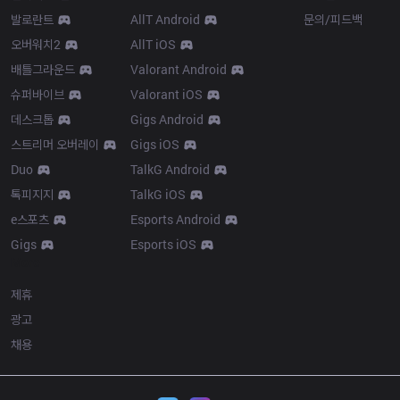
발로란트
AllT Android
문의/피드백
오버워치2
AllT iOS
배틀그라운드
Valorant Android
슈퍼바이브
Valorant iOS
데스크톱
Gigs Android
스트리머 오버레이
Gigs iOS
Duo
TalkG Android
톡피지지
TalkG iOS
e스포츠
Esports Android
Gigs
Esports iOS
More
제휴
광고
채용