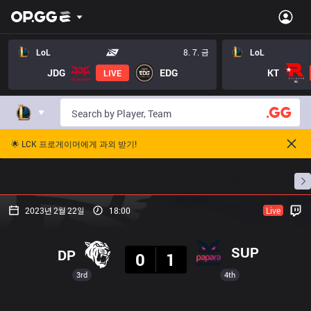
LoL
8. 7. 금
LoL
JDG
EDG
KT
LIVE
🌟 LCK 프로게이머에게 과외 받기!
홈
경기 일정
순위
통계
승부 예측
프로빌
2023년 2월 22일
18:00
Live
결과
SUP
DP
0
1
3rd
4th