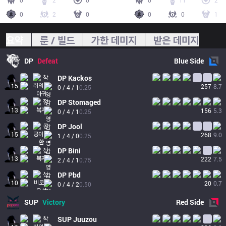
0
2
0
0
11
2
0
2
0
0
0
1
요약
룬 / 빌드
가한 데미지
받은 데미지
DP
Defeat
Blue
Side
DP
Kackos
15
257
8.7
0 / 4 / 1
0.25
DP
Stomaged
13
156
5.3
0 / 4 / 1
0.25
DP
Jool
15
268
9.0
1 / 4 / 0
0.25
DP
Bini
13
222
7.5
2 / 4 / 1
0.75
DP
Pbd
10
20
0.7
0 / 4 / 2
0.50
SUP
Victory
Red
Side
SUP
Juuzou