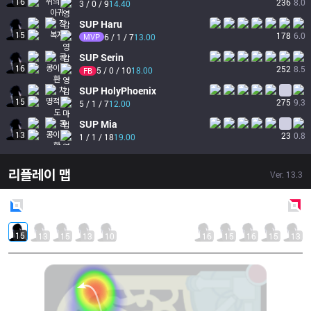
16
236
8.0
3 / 0 / 9
14.40
SUP
Haru
15
178
6.0
MVP
6 / 1 / 7
13.00
SUP
Serin
16
252
8.5
5 / 0 / 10
18.00
FB
SUP
HolyPhoenix
15
275
9.3
5 / 1 / 7
12.00
SUP
Mia
13
23
0.8
1 / 1 / 18
19.00
리플레이 맵
Ver.
13.3
Blue
Side
Red
Side
15
13
15
13
10
16
15
16
15
13