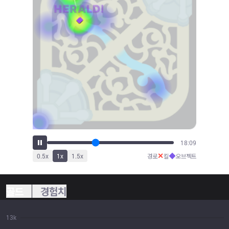
20:16
✕
◆
0.5
x
1
x
1.5
x
경로
킬
오브젝트
골드
경험치
13k