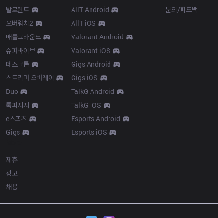
발로란트
AllT Android
문의/피드백
오버워치2
AllT iOS
배틀그라운드
Valorant Android
슈퍼바이브
Valorant iOS
데스크톱
Gigs Android
스트리머 오버레이
Gigs iOS
Duo
TalkG Android
톡피지지
TalkG iOS
e스포츠
Esports Android
Gigs
Esports iOS
More
제휴
광고
채용