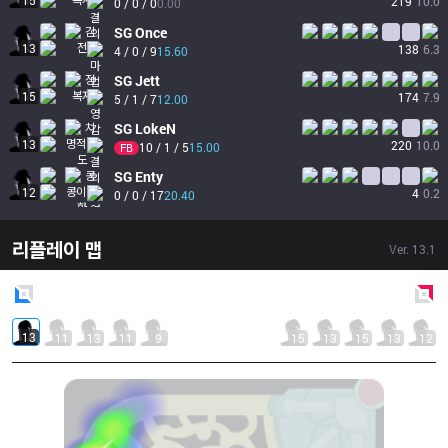
15
219
10.0
0 / 0 / 0
0.00
SG
Once
13
138
6.3
4 / 0 / 9
15.60
SG
Jett
15
174
7.9
5 / 1 / 7
12.00
SG
LokeN
13
220
10.0
10 / 1 / 5
15.00
FB
SG
Enty
12
4
0.2
0 / 0 / 17
20.40
리플레이 맵
Ver.
13.1
Blue
Side
Red
Side
13
11
13
11
9
15
13
15
13
12