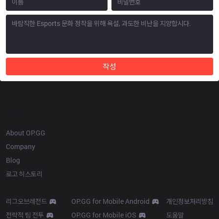
작성
OP.GG
About OP.GG
Company
Blog
로고 히스토리
Products
Resources
리그오브레전드
OP.GG for Mobile Android
개인정보처리방침
전략적 팀 전투
OP.GG for Mobile iOS
도움말