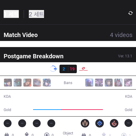
1 세트
2 세트
Match Video
4
videos
Postgame Breakdown
Ver.
13.1
결과
DFM
2
19
SG
22:00
Bans
2 / 19 / 5
19 / 2 / 38
KDA
KDA
31,681
47,760
Gold
Gold
Object
0
0
0
0
8
1