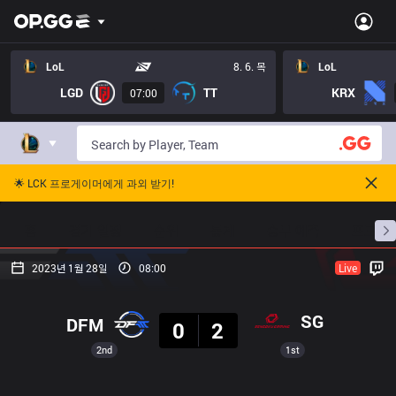
LoL
8. 6. 목
LoL
LGD
TT
KRX
07:00
🌟 LCK 프로게이머에게 과외 받기!
홈
경기 일정
순위
통계
승부 예측
프로빌
2023년 1월 28일
08:00
Live
결과
SG
DFM
0
2
2nd
1st