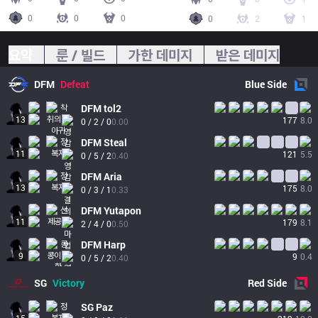
0
0
0
0
2
1
요약
룬 / 빌드
가한 데미지
받은 데미지
DFM
Defeat
Blue
Side
DFM
tol2
13
177
8.0
0 / 2 / 0
0.00
DFM
Steal
11
121
5.5
0 / 5 / 2
0.40
DFM
Aria
13
175
8.0
0 / 3 / 1
0.33
DFM
Yutapon
11
179
8.1
2 / 4 / 0
0.50
DFM
Harp
9
9
0.4
0 / 5 / 2
0.40
SG
Victory
Red
Side
SG
Paz