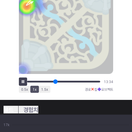
15:02
✕
◆
0.5
x
1
x
1.5
x
경로
킬
오브젝트
골드
경험치
17k