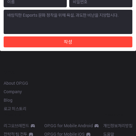
작성
OP.GG
About OP.GG
Company
Blog
로고 히스토리
Products
Resources
리그오브레전드
OP.GG for Mobile Android
개인정보처리방침
전략적 팀 전투
OP.GG for Mobile iOS
도움말