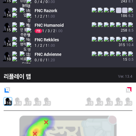
15
243
8.1
0 / 4 / 0
0.00
FNC
Razork
14
186
6.2
1 / 2 / 1
1.00
FNC
Humanoid
15
258
8.5
1 / 3 / 2
1.00
FB
FNC
Rekkles
14
315
10.4
1 / 2 / 1
1.00
FNC
Advienne
10
15
0.5
0 / 0 / 1
1.20
리플레이 맵
Ver.
13.4
Blue
Side
Red
Side
16
14
17
15
12
15
14
15
14
10