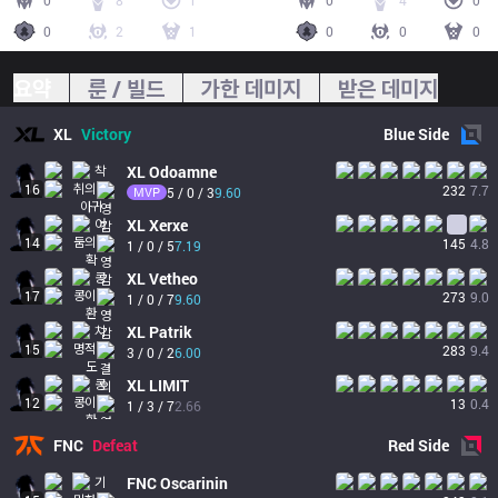
0
8
1
0
4
0
0
2
1
0
0
0
요약
룬 / 빌드
가한 데미지
받은 데미지
XL
Victory
Blue
Side
XL
Odoamne
16
232
7.7
MVP
5 / 0 / 3
9.60
XL
Xerxe
14
145
4.8
1 / 0 / 5
7.19
XL
Vetheo
17
273
9.0
1 / 0 / 7
9.60
XL
Patrik
15
283
9.4
3 / 0 / 2
6.00
XL
LIMIT
12
13
0.4
1 / 3 / 7
2.66
FNC
Defeat
Red
Side
FNC
Oscarinin