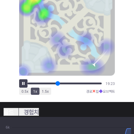
21:11
✕
◆
0.5
x
1
x
1.5
x
경로
킬
오브젝트
골드
경험치
6k