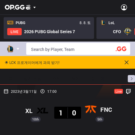
PUBG
8. 8. 토
LoL
2026 PUBG Global Series 7
CFO
LIVE
🌟 LCK 프로게이머에게 과외 받기!
홈
경기 일정
순위
통계
승부 예측
프로빌
2023년 3월 11일
17:00
Live
결과
FNC
XL
1
0
10th
5th