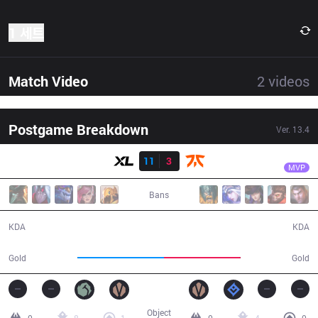
1 세트
Match Video
2
videos
Postgame Breakdown
Ver.
13.4
결과
XL
Odoamne
XL
11
3
FNC
30:11
MVP
Bans
11 / 3 / 24
3 / 11 / 5
KDA
KDA
53,968
48,181
Gold
Gold
Object