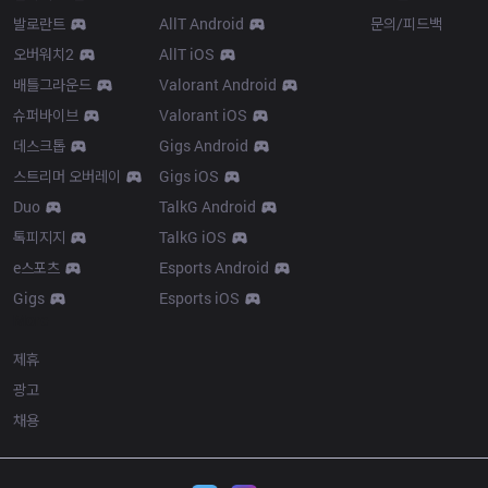
발로란트
AllT Android
문의/피드백
오버워치2
AllT iOS
배틀그라운드
Valorant Android
슈퍼바이브
Valorant iOS
데스크톱
Gigs Android
스트리머 오버레이
Gigs iOS
Duo
TalkG Android
톡피지지
TalkG iOS
e스포츠
Esports Android
Gigs
Esports iOS
More
제휴
광고
채용