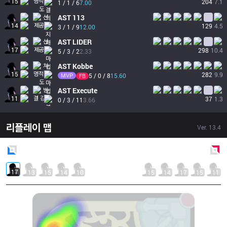
15
204
7.1
1 / 1 / 6
7.00
AST
113
14
129
4.5
3 / 1 / 9
12.00
AST
LIDER
17
298
10.4
5 / 3 / 2
2.33
AST
Kobbe
15
282
9.9
MVP
5 / 0 / 8
15.60
FB
AST
Execute
11
37
1.3
0 / 3 / 11
3.66
리플레이 맵
Ver.
13.4
Blue
Side
Red
Side
17
13
15
14
10
15
14
17
15
11