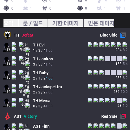
0
1
0
0
10
1
0
1
0
0
1
1
요약
룬 / 빌드
가한 데미지
받은 데미지
TH
Defeat
Blue
Side
TH
Evi
17
234
8.2
1 / 3 / 4
1.66
TH
Jankos
13
153
5.4
3 / 5 / 4
1.40
TH
Ruby
15
235
8.2
2 / 1 / 2
4.00
TH
Jackspektra
14
286
10.0
2 / 2 / 2
2.00
TH
Mersa
10
28
1.0
0 / 3 / 4
1.33
AST
Victory
Red
Side
AST
Finn