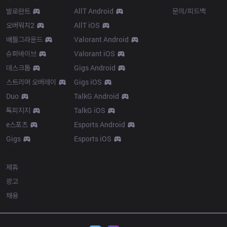
발로란트
AllT Android
문의/피드백
오버워치2
AllT iOS
배틀그라운드
Valorant Android
슈퍼바이브
Valorant iOS
데스크톱
Gigs Android
스트리머 오버레이
Gigs iOS
Duo
TalkG Android
톡피지지
TalkG iOS
e스포츠
Esports Android
Gigs
Esports iOS
More
제휴
광고
채용