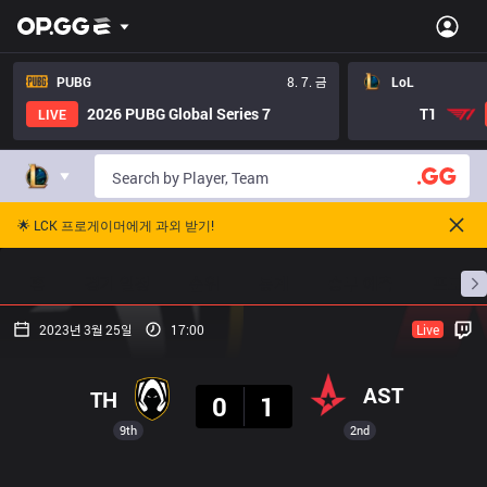
PUBG
8. 7. 금
LoL
2026 PUBG Global Series 7
T1
LIVE
🌟 LCK 프로게이머에게 과외 받기!
홈
경기 일정
순위
통계
승부 예측
프로빌
2023년 3월 25일
17:00
Live
결과
AST
TH
0
1
9th
2nd