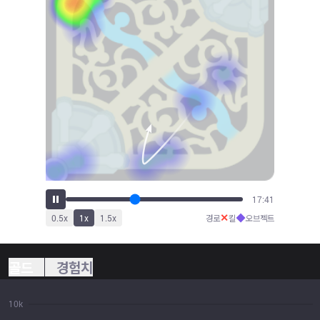
19:38
✕
◆
0.5
x
1
x
1.5
x
경로
킬
오브젝트
골드
경험치
10k