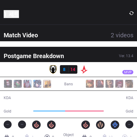
1 세트
Match Video
2
videos
Postgame Breakdown
Ver.
13.4
결과
AST
Kobbe
TH
8
14
AST
28:32
MVP
Bans
8 / 14 / 16
14 / 8 / 36
KDA
KDA
47,021
56,504
Gold
Gold
Object