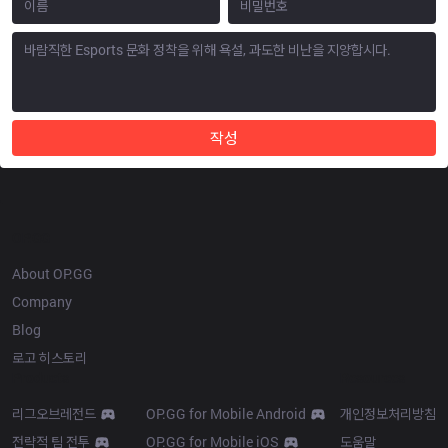
작성
OP.GG
About OP.GG
Company
Blog
로고 히스토리
Products
Resources
리그오브레전드
OP.GG for Mobile Android
개인정보처리방침
전략적 팀 전투
OP.GG for Mobile iOS
도움말