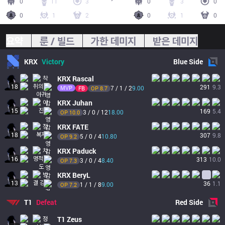
0
11
3
0
3
0
0
1
2
0
1
0
요약
룬 / 빌드
가한 데미지
받은 데미지
KRX
Victory
Blue
Side
KRX
Rascal
18
291
9.3
MVP
7 / 1 / 2
9.00
FB
OP 
8.7
KRX
Juhan
15
169
5.4
3 / 0 / 12
18.00
OP 
10.0
KRX
FATE
18
307
9.8
5 / 0 / 4
10.80
OP 
9.2
KRX
Paduck
16
313
10.0
3 / 0 / 4
8.40
OP 
7.3
KRX
BeryL
13
36
1.1
1 / 1 / 8
9.00
OP 
7.2
T1
Defeat
Red
Side
T1
Zeus