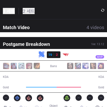
1 세트
2 세트
Match Video
4
videos
Postgame Breakdown
Ver.
13.12
결과
KRX
Rascal
KRX
19
2
T1
31:19
MVP
Bans
19 / 2 / 30
2 / 19 / 4
KDA
KDA
63,597
50,297
Gold
Gold
Object