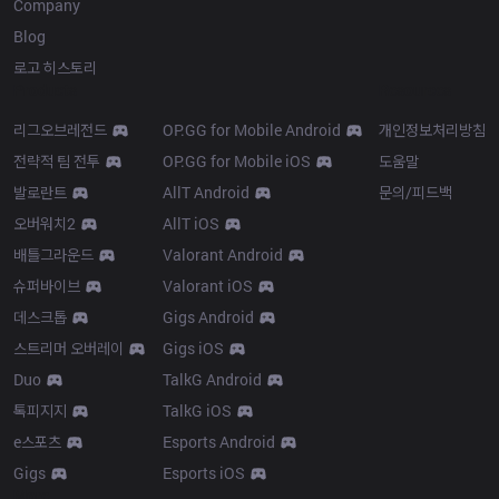
Company
Blog
로고 히스토리
Products
Resources
리그오브레전드
OP.GG for Mobile Android
개인정보처리방침
전략적 팀 전투
OP.GG for Mobile iOS
도움말
발로란트
AllT Android
문의/피드백
오버워치2
AllT iOS
배틀그라운드
Valorant Android
슈퍼바이브
Valorant iOS
데스크톱
Gigs Android
스트리머 오버레이
Gigs iOS
Duo
TalkG Android
톡피지지
TalkG iOS
e스포츠
Esports Android
Gigs
Esports iOS
More