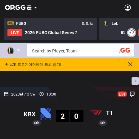
PUBG
8. 8. 토
LoL
2026 PUBG Global Series 7
IG
LIVE
🌟 LCK 프로게이머에게 과외 받기!
홈
경기 일정
순위
통계
승부 예측
프로빌
2023년 7월 5일
10:30
Live
결과
T1
KRX
2
0
6th
5th