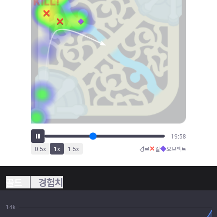
22:16
✕
◆
0.5
x
1
x
1.5
x
경로
킬
오브젝트
골드
경험치
14k