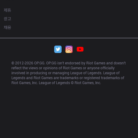
제휴
광고
채용
© 2012-
2026
 OP.GG. OP.GG isn’t endorsed by Riot Games and doesn’t 
reflect the views or opinions of Riot Games or anyone officially 
involved in producing or managing League of Legends. League of 
Legends and Riot Games are trademarks or registered trademarks of 
Riot Games, Inc. League of Legends © Riot Games, Inc.