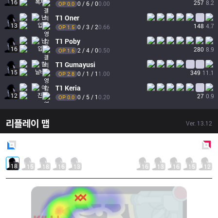
16
257
8.2
0 / 6 / 0
0.00
OP 
0.0
T1
Oner
13
148
4.7
0 / 3 / 2
0.66
OP 
1.5
T1
Poby
16
280
8.9
2 / 4 / 0
0.50
OP 
1.6
T1
Gumayusi
15
349
11.1
0 / 1 / 1
1.00
OP 
2.8
T1
Keria
12
27
0.9
0 / 5 / 1
0.20
OP 
0.0
리플레이 맵
Ver.
13.12
Blue
Side
Red
Side
18
15
18
16
13
16
13
16
15
12