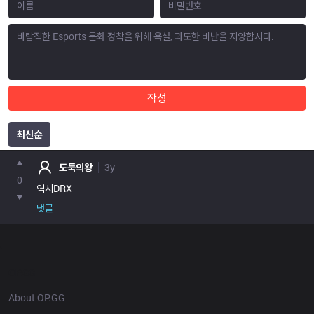
작성
최신순
포인트
도둑의왕
3y
0
댓글
OP.GG
About OP.GG