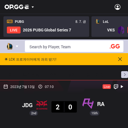
PUBG
8. 7. 금
LoL
2026 PUBG Global Series 7
VKS
LIVE
🌟 LCK 프로게이머에게 과외 받기!
홈
경기 일정
순위
통계
승부 예측
프로빌
2023년 7월 13일
07:10
Live
결과
RA
JDG
2
0
2nd
15th