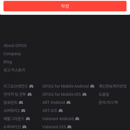
작성
OP.GG
About OP.GG
Company
Blog
로고 히스토리
Products
Resources
리그오브레전드
OP.GG for Mobile Android
개인정보처리방침
전략적 팀 전투
OP.GG for Mobile iOS
도움말
발로란트
AllT Android
문의/피드백
오버워치2
AllT iOS
배틀그라운드
Valorant Android
슈퍼바이브
Valorant iOS