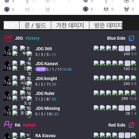
0
2
0
0
10
2
0
0
0
0
1
1
요약
룬 / 빌드
가한 데미지
받은 데미지
JDG
Victory
Blue
Side
JDG
369
16
249
9.0
3 / 3 / 5
2.66
JDG
Kanavi
15
183
6.6
MVP
5 / 1 / 11
16.00
JDG
knight
16
243
8.8
6 / 2 / 7
6.50
JDG
Ruler
15
299
10.8
7 / 2 / 8
7.50
JDG
Missing
12
38
1.4
0 / 3 / 19
6.33
RA
Defeat
Red
Side
RA
Xiaoxu