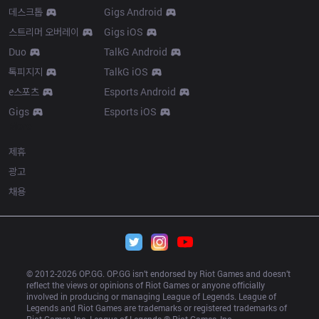
데스크톱
Gigs Android
스트리머 오버레이
Gigs iOS
Duo
TalkG Android
톡피지지
TalkG iOS
e스포츠
Esports Android
Gigs
Esports iOS
More
제휴
광고
채용
© 2012-
2026
 OP.GG. OP.GG isn’t endorsed by Riot Games and doesn’t 
reflect the views or opinions of Riot Games or anyone officially 
involved in producing or managing League of Legends. League of 
Legends and Riot Games are trademarks or registered trademarks of 