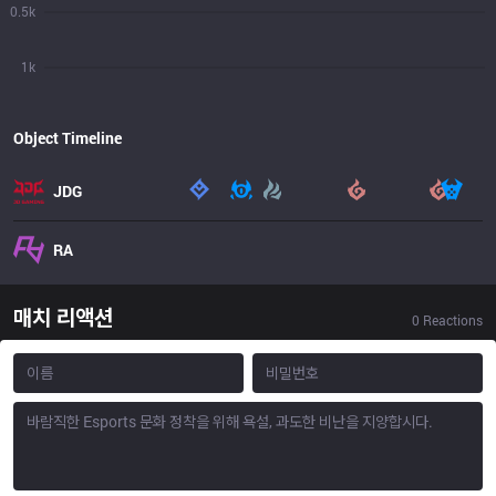
0.5k
1k
Object Timeline
JDG
RA
매치 리액션
0
Reactions