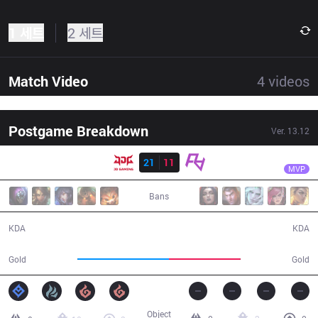
1 세트
2 세트
Match Video
4
videos
Postgame Breakdown
Ver.
13.12
결과
JDG
Kanavi
JDG
21
11
RA
27:38
MVP
Bans
21 / 11 / 50
11 / 21 / 21
KDA
KDA
59,253
46,688
Gold
Gold
Object