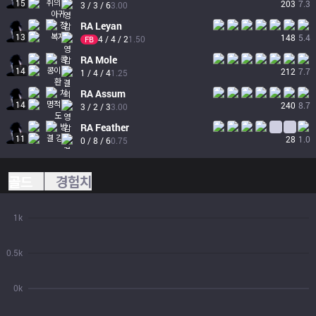
15
203
7.3
3 / 3 / 6
3.00
RA
Leyan
13
148
5.4
4 / 4 / 2
1.50
FB
RA
Mole
14
212
7.7
1 / 4 / 4
1.25
RA
Assum
14
240
8.7
3 / 2 / 3
3.00
RA
Feather
11
28
1.0
0 / 8 / 6
0.75
골드
경험치
1k
0.5k
0k