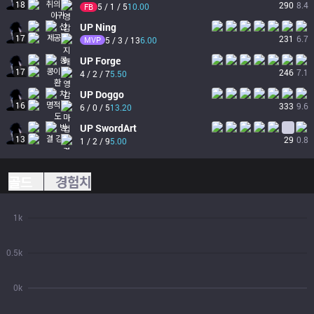
18
290
8.4
5 / 1 / 5
10.00
FB
UP
Ning
17
231
6.7
MVP
5 / 3 / 13
6.00
UP
Forge
17
246
7.1
4 / 2 / 7
5.50
UP
Doggo
16
333
9.6
6 / 0 / 5
13.20
UP
SwordArt
13
29
0.8
1 / 2 / 9
5.00
골드
경험치
1k
0.5k
0k