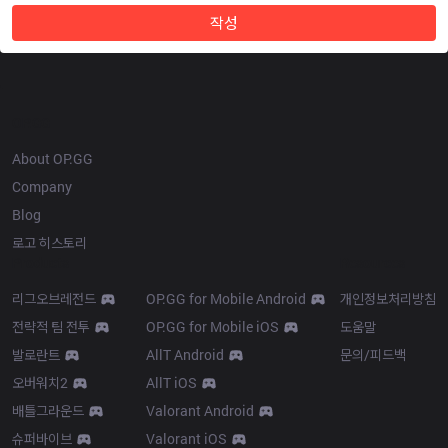
작성
OP.GG
About OP.GG
Company
Blog
로고 히스토리
Products
Resources
리그오브레전드
OP.GG for Mobile Android
개인정보처리방침
전략적 팀 전투
OP.GG for Mobile iOS
도움말
발로란트
AllT Android
문의/피드백
오버워치2
AllT iOS
배틀그라운드
Valorant Android
슈퍼바이브
Valorant iOS