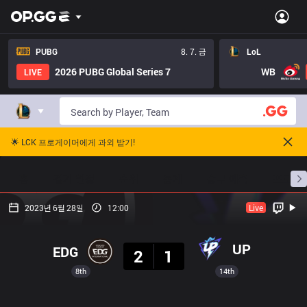
PUBG
8. 7. 금
LoL
2026 PUBG Global Series 7
WB
LIVE
🌟 LCK 프로게이머에게 과외 받기!
홈
경기 일정
순위
통계
승부 예측
프로빌
2023년 6월 28일
12:00
Live
결과
UP
EDG
2
1
8th
14th