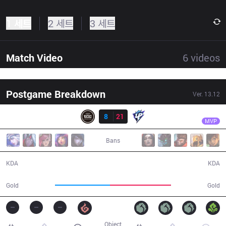
1 세트
2 세트
3 세트
Match Video
6
videos
Postgame Breakdown
Ver.
13.12
결과
UP
Ning
EDG
8
21
UP
34:31
MVP
Bans
8 / 21 / 23
21 / 8 / 39
KDA
KDA
60,630
66,812
Gold
Gold
Object