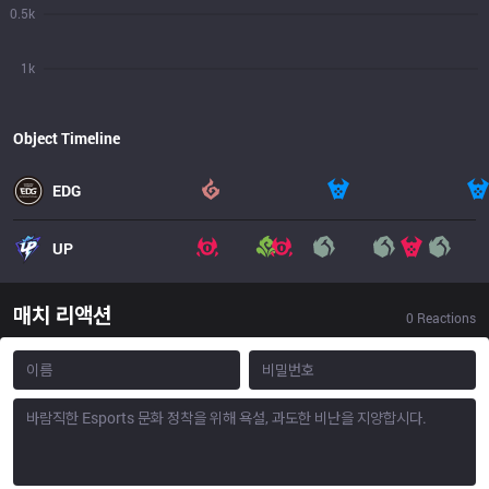
0.5k
1k
Object Timeline
EDG
UP
매치 리액션
0
Reactions