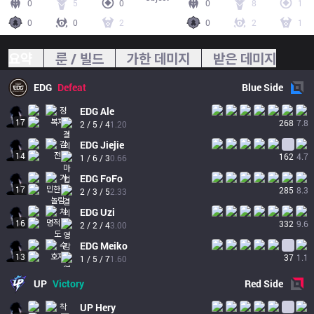
0
5
0
0
8
1
0
0
2
0
2
1
요약
룬 / 빌드
가한 데미지
받은 데미지
EDG
Defeat
Blue
Side
EDG
Ale
17
268
7.8
2 / 5 / 4
1.20
EDG
Jiejie
14
162
4.7
1 / 6 / 3
0.66
EDG
FoFo
17
285
8.3
2 / 3 / 5
2.33
EDG
Uzi
16
332
9.6
2 / 2 / 4
3.00
EDG
Meiko
13
37
1.1
1 / 5 / 7
1.60
UP
Victory
Red
Side
UP
Hery