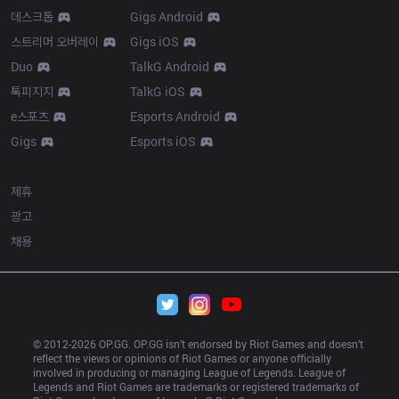
데스크톱
Gigs Android
스트리머 오버레이
Gigs iOS
Duo
TalkG Android
톡피지지
TalkG iOS
e스포츠
Esports Android
Gigs
Esports iOS
More
제휴
광고
채용
© 2012-
2026
 OP.GG. OP.GG isn’t endorsed by Riot Games and doesn’t 
reflect the views or opinions of Riot Games or anyone officially 
involved in producing or managing League of Legends. League of 
Legends and Riot Games are trademarks or registered trademarks of 