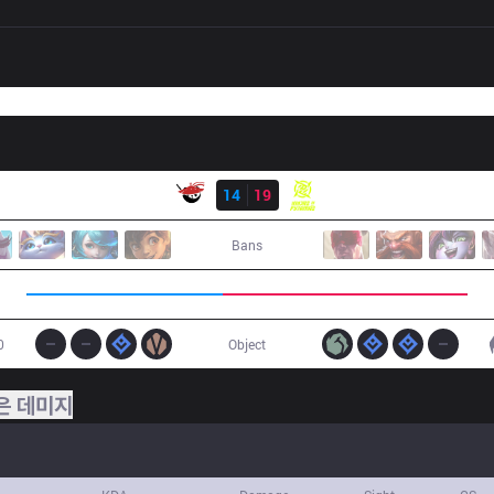
결과
AL
14
19
NIP
Bans
0
Object
은 데미지