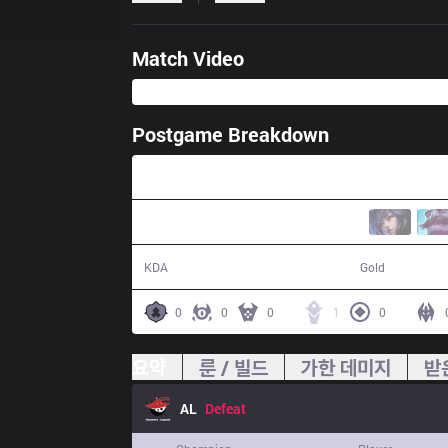
Match Video
Postgame Breakdown
36:34
14 / 19 / 31
59,544
KDA
Gold
0
0
0
1
0
요약
룬 / 빌드
가한 데미지
받
AL
Defeat