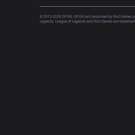
© 2012-
2026
 OP.GG. OP.GG isn’t endorsed by Riot Games an
Legends. League of Legends and Riot Games are trademarks