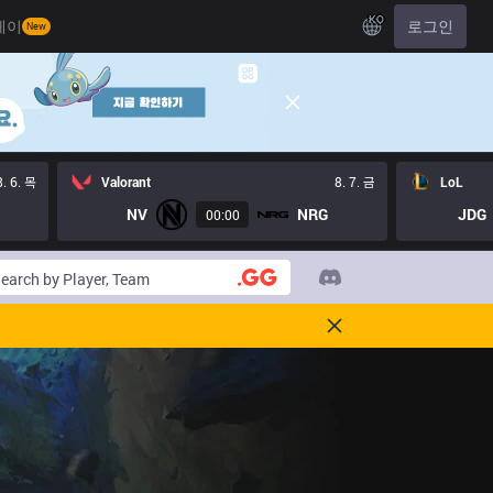
KO
레이
로그인
New
8. 6. 목
Valorant
8. 7. 금
LoL
NV
NRG
JDG
00:00