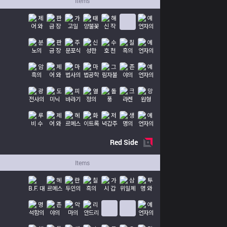
Items
Red
Side
Items