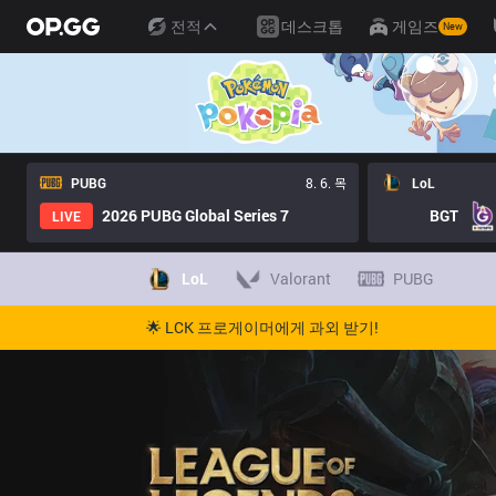
전적
데스크톱
게임즈
New
PUBG
8. 6. 목
LoL
2026 PUBG Global Series 7
BGT
LIVE
LoL
Valorant
PUBG
🌟 LCK 프로게이머에게 과외 받기!