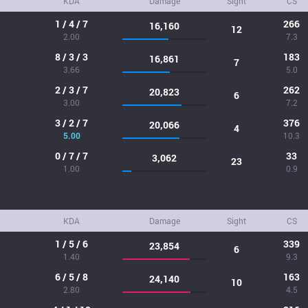
KDA
Damage
Sight
CS
1 / 4 / 7
266
16,160
12
2.00
7.3
8 / 3 / 3
183
16,861
7
3.66
5.0
2 / 3 / 7
262
20,823
6
3.00
7.2
3 / 2 / 7
376
20,066
4
5.00
10.3
0 / 7 / 7
33
3,062
23
1.00
0.9
KDA
Damage
Sight
CS
1 / 5 / 6
339
23,854
6
1.40
9.3
6 / 5 / 8
163
24,140
10
2.80
4.5