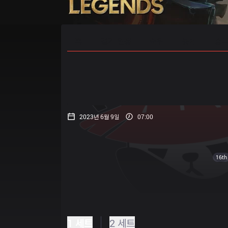
홈
경기 일정
순위
통계
승부
2023년 6월 9일
07:00
16th
1 세트
2 세트