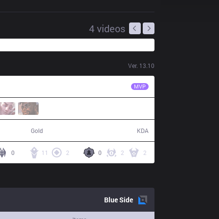
4
videos
Ver.
13.10
NIP
Angel
MVP
74,610
19 / 14 / 41
Gold
KDA
0
11
2
0
2
2
Blue
Side