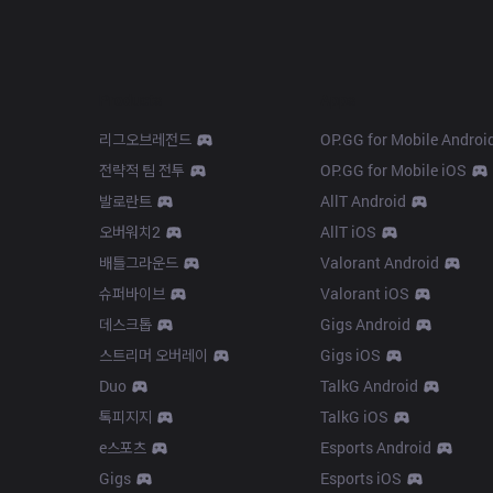
Products
Apps
리그오브레전드
OP.GG for Mobile Androi
전략적 팀 전투
OP.GG for Mobile iOS
발로란트
AllT Android
오버워치2
AllT iOS
배틀그라운드
Valorant Android
슈퍼바이브
Valorant iOS
데스크톱
Gigs Android
스트리머 오버레이
Gigs iOS
Duo
TalkG Android
톡피지지
TalkG iOS
e스포츠
Esports Android
Gigs
Esports iOS