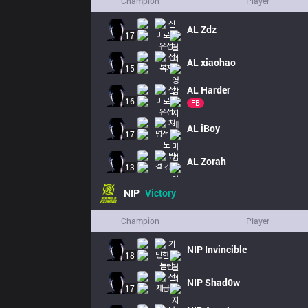
Champion
Player
AL
Zdz
17
AL
xiaohao
15
AL
Harder
16
FB
AL
iBoy
17
AL
Zorah
13
NIP
Victory
Champion
Player
NIP
Invincible
18
NIP
Shad0w
17