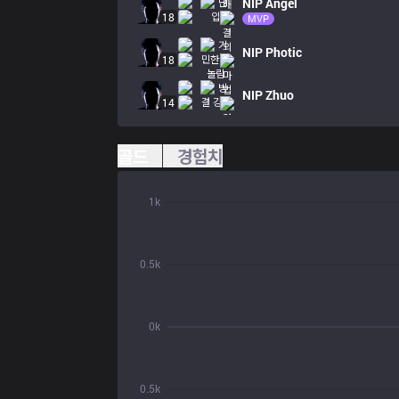
NIP
Angel
18
MVP
NIP
Photic
18
NIP
Zhuo
14
골드
경험치
1k
0.5k
0k
0.5k