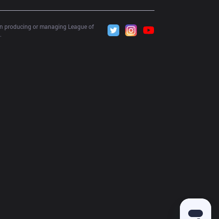
 in producing or managing League of 
.