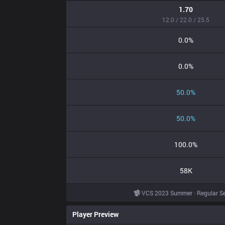
1.70
12.0 / 22.0 / 25.5
0.0%
0.0%
50.0%
50.0%
100.0%
58K
VCS 2023 Summer · Regular S
Player Preview