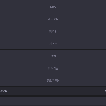
KDA
세트 승률
첫 타워
첫 바론
첫 킬
첫 드래곤
골드 획득량
eason