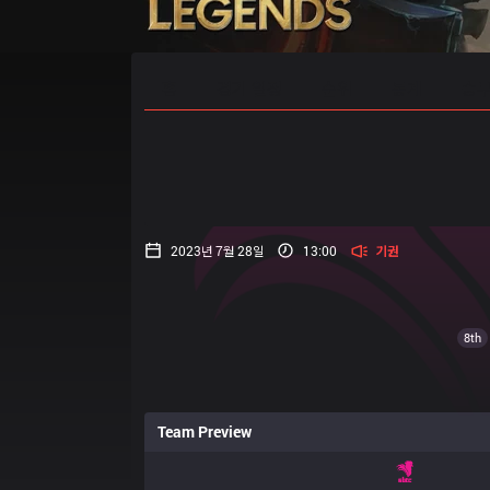
홈
경기 일정
순위
통계
승부
2023년 7월 28일
13:00
기권
8th
Team Preview