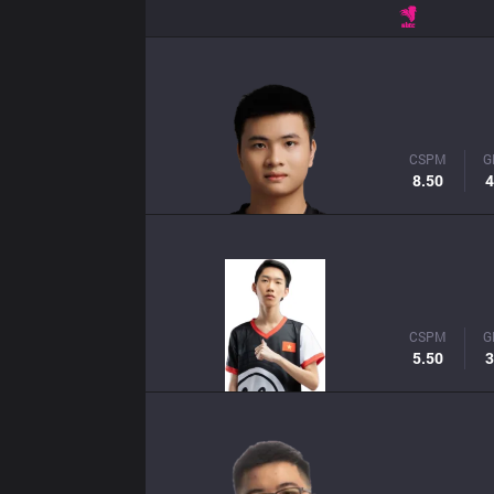
CSPM
G
8.50
4
CSPM
G
5.50
3