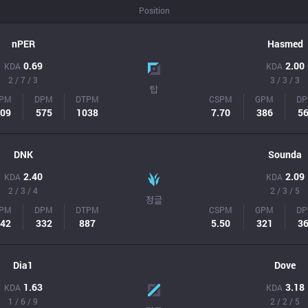
Position
nPER
Hasmed
0.69
2.00
KDA
KDA
2 / 7 / 3
3 / 3 / 3
탑
PM
DPM
DTPM
CSPM
GPM
D
09
575
1038
7.70
386
5
DNK
Sounda
2.40
2.09
KDA
KDA
2 / 3 / 4
2 / 3 / 5
정글
PM
DPM
DTPM
CSPM
GPM
D
42
332
887
5.50
321
3
Dia1
Dove
1.63
3.18
KDA
KDA
1 / 6 / 9
2 / 2 / 5