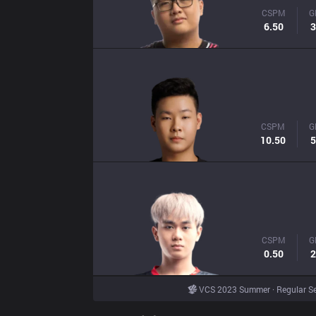
CSPM
G
6.50
3
CSPM
G
10.50
5
CSPM
G
0.50
2
VCS 2023 Summer · Regular S