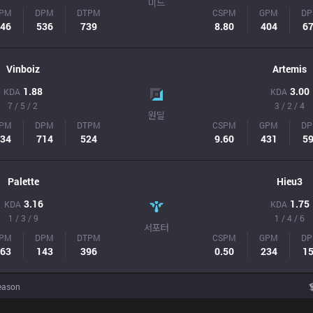
미드
PM
DPM
DTPM
CSPM
GPM
D
46
536
739
8.80
404
6
Vinboiz
Artemis
1.88
3.00
KDA
KDA
7 / 5 / 2
3 / 2 / 4
원딜
PM
DPM
DTPM
CSPM
GPM
D
34
714
524
9.60
431
5
Palette
Hieu3
3.16
1.75
KDA
KDA
1 / 3 / 9
1 / 4 / 6
서포터
PM
DPM
DTPM
CSPM
GPM
D
63
143
396
0.50
234
1
eason