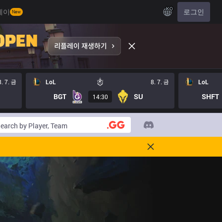
KO
레이
로그인
New
8. 7. 금
LoL
8. 7. 금
LoL
BGT
SU
SHFT
14:30