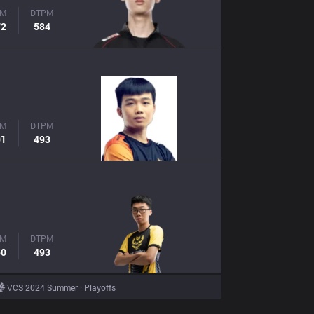
PM
DTPM
72
584
PM
DTPM
91
493
PM
DTPM
50
493
VCS 2024 Summer · Playoffs