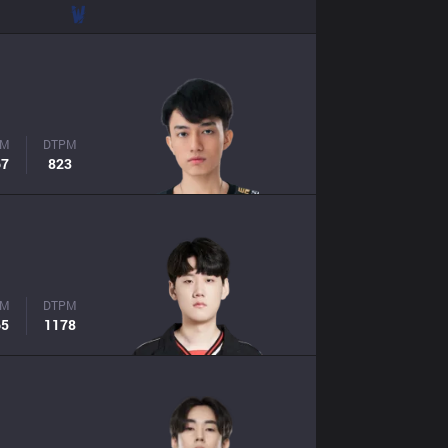
PM
DTPM
67
823
PM
DTPM
65
1178