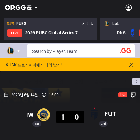
PUBG
8. 9. 일
LoL
2026 PUBG Global Series 7
DNS
LIVE
🌟 LCK 프로게이머에게 과외 받기!
홈
경기 일정
순위
통계
승부 예측
프로빌
2023년 6월 14일
16:00
Live
결과
FUT
IW
1
0
1st
3rd