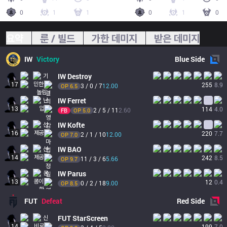
0
1
1
0
1
0
요약
룬 / 빌드
가한 데미지
받은 데미지
IW
Victory
Blue
Side
IW
Destroy
17
255
8.9
3 / 0 / 7
12.00
OP 
6.5
IW
Ferret
13
114
4.0
2 / 5 / 11
2.60
FB
OP 
5.0
IW
Kofte
16
220
7.7
2 / 1 / 10
12.00
OP 
7.0
IW
BAO
14
242
8.5
11 / 3 / 6
5.66
OP 
9.7
IW
Parus
13
12
0.4
0 / 2 / 18
9.00
OP 
8.5
FUT
Defeat
Red
Side
FUT
StarScreen
14
199
7.0