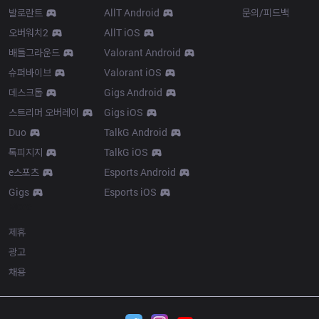
발로란트
AllT Android
문의/피드백
오버워치2
AllT iOS
배틀그라운드
Valorant Android
슈퍼바이브
Valorant iOS
데스크톱
Gigs Android
스트리머 오버레이
Gigs iOS
Duo
TalkG Android
톡피지지
TalkG iOS
e스포츠
Esports Android
Gigs
Esports iOS
More
제휴
광고
채용