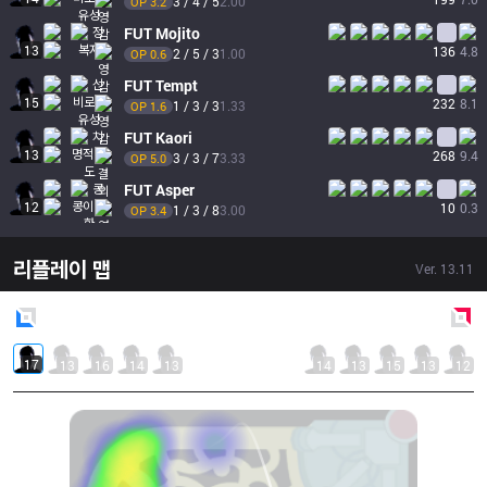
3 / 4 / 5
2.00
OP 
3.2
FUT
Mojito
13
136
4.8
2 / 5 / 3
1.00
OP 
0.6
FUT
Tempt
15
232
8.1
1 / 3 / 3
1.33
OP 
1.6
FUT
Kaori
13
268
9.4
3 / 3 / 7
3.33
OP 
5.0
FUT
Asper
12
10
0.3
1 / 3 / 8
3.00
OP 
3.4
리플레이 맵
Ver.
13.11
Blue
Side
Red
Side
17
13
16
14
13
14
13
15
13
12