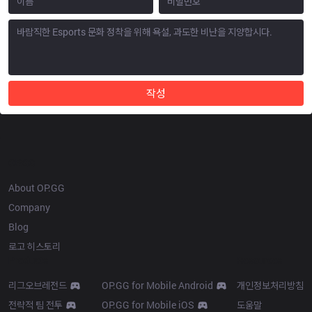
작성
OP.GG
About OP.GG
Company
Blog
로고 히스토리
Products
Resources
리그오브레전드
OP.GG for Mobile Android
개인정보처리방침
전략적 팀 전투
OP.GG for Mobile iOS
도움말