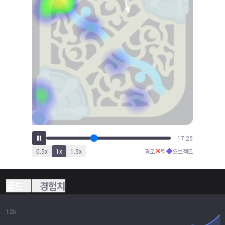
19:33
✕
◆
0.5
x
1
x
1.5
x
경로
킬
오브젝트
골드
경험치
12k