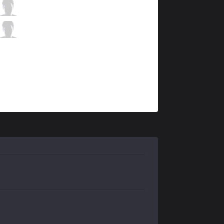
NRG
FBI
10 / 1 / 6
NRG
IgNar
0 / 2 / 19