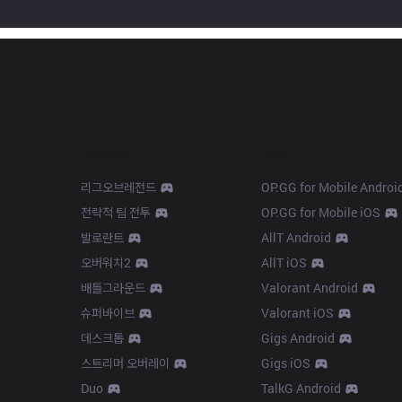
Products
Apps
리그오브레전드
OP.GG for Mobile Androi
전략적 팀 전투
OP.GG for Mobile iOS
발로란트
AllT Android
오버워치2
AllT iOS
배틀그라운드
Valorant Android
슈퍼바이브
Valorant iOS
데스크톱
Gigs Android
스트리머 오버레이
Gigs iOS
Duo
TalkG Android