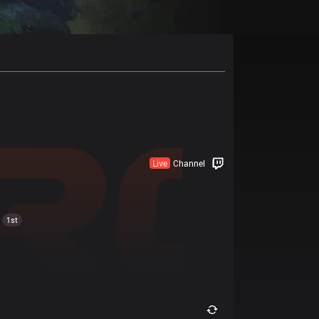
Live
Channel
1st