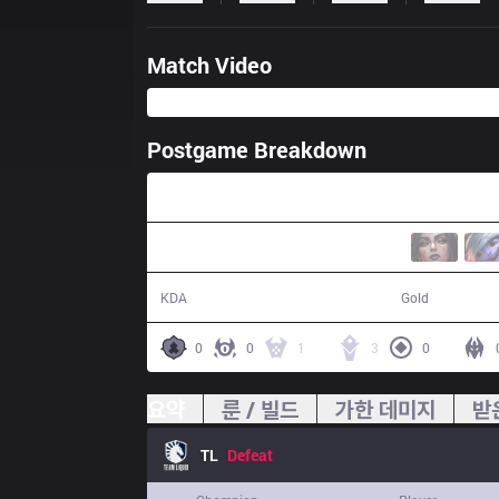
Match Video
Postgame Breakdown
45:04
7 / 21 / 15
75,574
KDA
Gold
0
0
1
3
0
요약
룬 / 빌드
가한 데미지
받
TL
Defeat