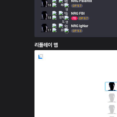
NRG
Palafox
18
OP 
9.7
NRG
FBI
18
FB
OP 
9.7
NRG
IgNar
17
OP 
9.3
리플레이 맵
Blue
Side
TL
Summit
3 / 5 / 1
TL
Pyosik
0 / 6 / 3
TL
APA
3 / 4 / 1