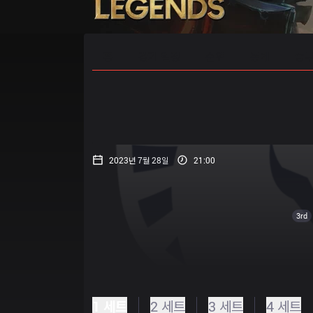
홈
경기 일정
순위
통계
승부
2023년 7월 28일
21:00
3rd
1 세트
2 세트
3 세트
4 세트