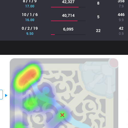
8 / 1 / 9
358
42,327
8
17.00
7.9
10 / 1 / 6
446
40,714
5
16.00
9.9
0 / 2 / 19
42
6,095
22
9.50
0.9