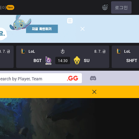
KO
레이
로그인
New
8. 7. 금
LoL
8. 7. 금
LoL
BGT
SU
SHFT
14:30