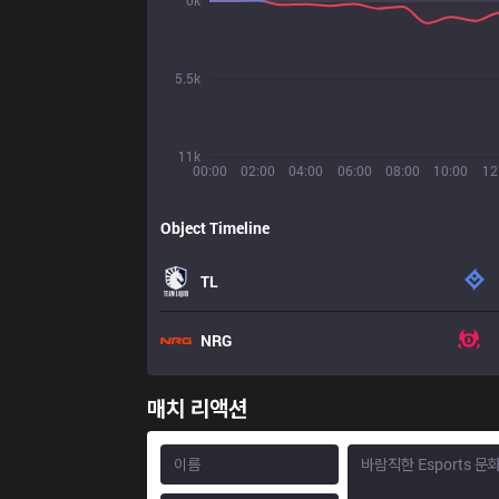
0k
5.5k
11k
00:00
02:00
04:00
06:00
08:00
10:00
12
Object Timeline
TL
NRG
매치 리액션