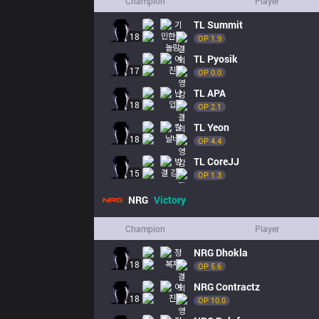
Champion
Player
TL
Summit
18
OP 
1.9
TL
Pyosik
17
OP 
0.0
TL
APA
18
OP 
2.1
TL
Yeon
18
OP 
4.4
TL
CoreJJ
15
OP 
1.3
NRG
Victory
Champion
Player
NRG
Dhokla
18
OP 
5.6
NRG
Contractz
18
OP 
10.0