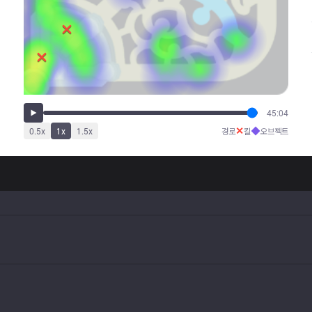
45:04
✕
◆
0.5
x
1
x
1.5
x
경로
킬
오브젝트