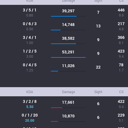
KDA
Damage
Sight
CS
3 / 5 / 1
446
39,297
7
0.80
9.9
0 / 6 / 3
217
14,748
13
0.50
4.8
3 / 4 / 1
366
38,582
9
1.00
8.1
1 / 2 / 5
423
53,291
9
3.00
9.4
0 / 4 / 5
78
11,026
22
1.25
1.7
KDA
Damage
Sight
CS
3 / 2 / 8
422
17,661
6
5.50
9.4
0 / 1 / 20
229
10,870
6
20.00
5.1