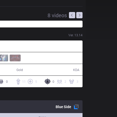
8
videos
Ver.
13.14
86,381
21 / 7 / 62
Gold
KDA
0
11
5
0
2
3
Blue
Side