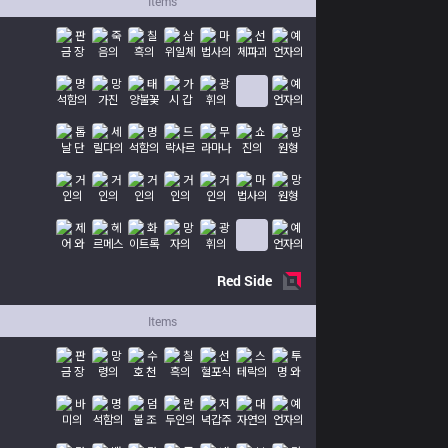
Items
Red
Side
Items