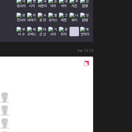
Ver.
13.14
Red
Side
NRG
Dhokla
3 / 2 / 8
NRG
Contractz
0 / 1 / 20
NRG
Palafox
8 / 1 / 9