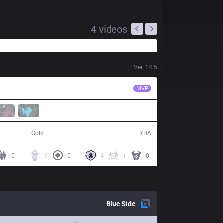
4
videos
Ver.
14.5
HLE
Zeka
MVP
55,259
8 / 17 / 19
Gold
KDA
0
3
0
4
1
0
Blue
Side