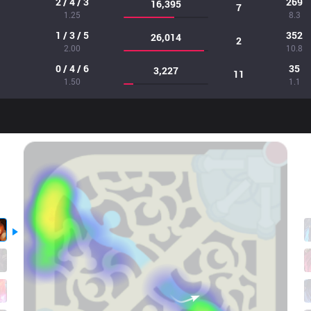
2 / 4 / 3
269
16,395
7
1.25
8.3
1 / 3 / 5
352
26,014
2
2.00
10.8
0 / 4 / 6
35
3,227
11
1.50
1.1