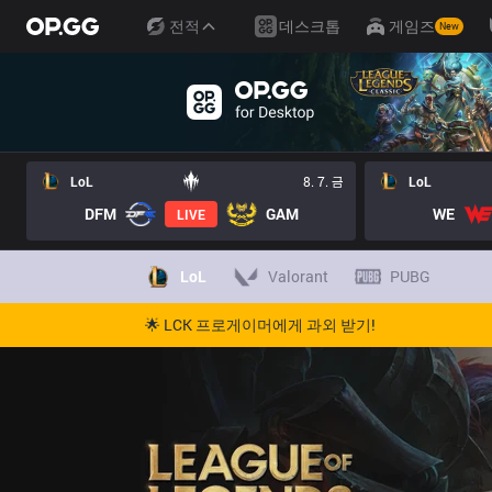
전적
데스크톱
게임즈
New
LoL
8. 7. 금
LoL
DFM
GAM
WE
LIVE
LoL
Valorant
PUBG
🌟 LCK 프로게이머에게 과외 받기!