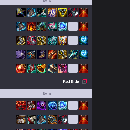
Items
Red
Side
Items