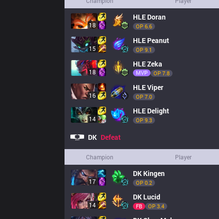
Champion
Player
HLE
Doran
18
OP 
6.6
HLE
Peanut
15
OP 
9.1
HLE
Zeka
18
MVP
OP 
7.8
HLE
Viper
16
OP 
7.0
HLE
Delight
14
OP 
9.3
DK
Defeat
Champion
Player
DK
Kingen
17
OP 
0.2
DK
Lucid
14
FB
OP 
3.4