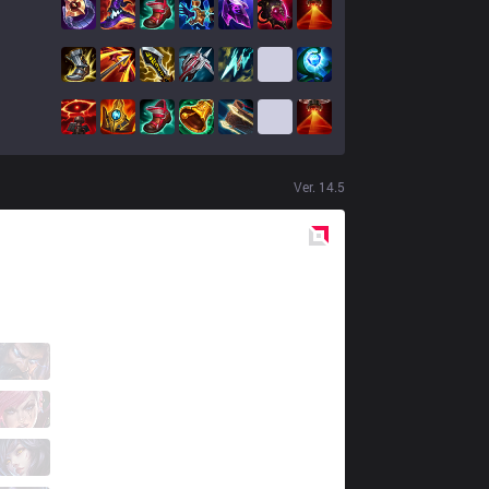
Ver.
14.5
Red
Side
DK
Kingen
1 / 3 / 1
DK
Lucid
4 / 3 / 4
DK
ShowMaker
2 / 4 / 3