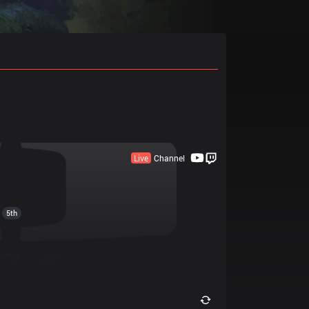
Live
Channel
5th