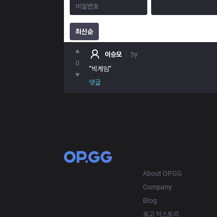
최신순
포인트
이승모
3y
0
"빅게임"
댓글
OP.GG
About OP.GG
Company
Blog
로고 히스토리