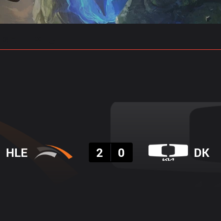
 예측
프로빌드
결과
HLE
2
0
DK