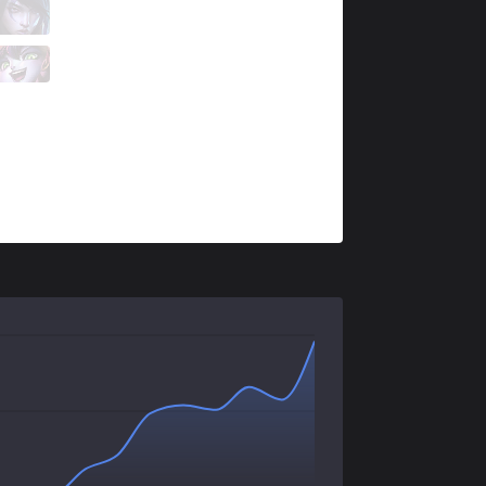
DK
Aiming
1 / 3 / 5
DK
Kellin
0 / 4 / 6