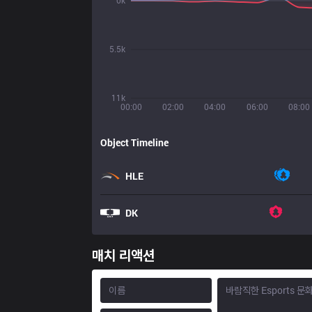
0k
5.5k
11k
00:00
02:00
04:00
06:00
08:00
Object Timeline
HLE
DK
매치 리액션