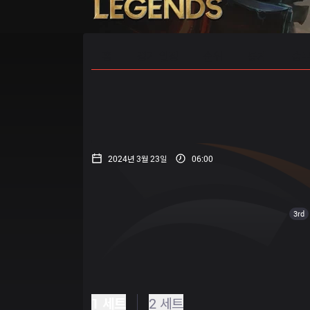
홈
경기 일정
순위
통계
승부
2024년 3월 23일
06:00
3rd
1 세트
2 세트