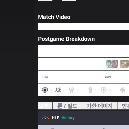
Match Video
Postgame Breakdown
32:35
17 / 8 / 53
65,824
KDA
Gold
2
0
1
11
3
요약
룬 / 빌드
가한 데미지
받
HLE
Victory