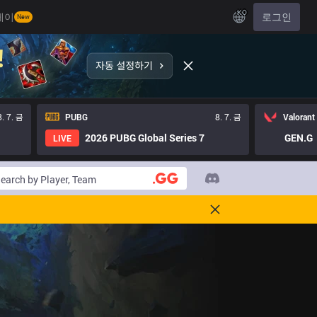
KO
레이
로그인
New
8. 7. 금
PUBG
8. 7. 금
Valorant
2026 PUBG Global Series 7
GEN.G
LIVE