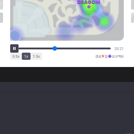
26:31
✕
◆
0.5
x
1
x
1.5
x
경로
킬
오브젝트