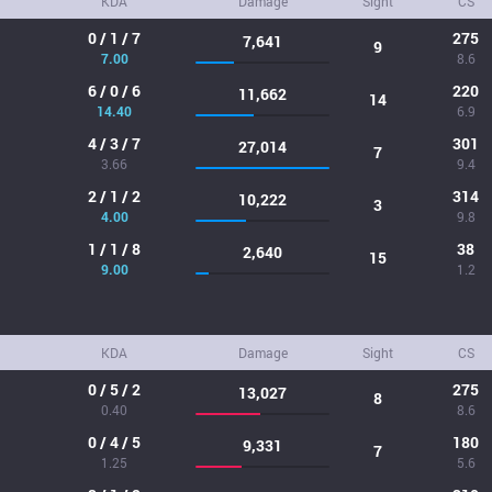
KDA
Damage
Sight
CS
0 / 1 / 7
275
7,641
9
7.00
8.6
6 / 0 / 6
220
11,662
14
14.40
6.9
4 / 3 / 7
301
27,014
7
3.66
9.4
2 / 1 / 2
314
10,222
3
4.00
9.8
1 / 1 / 8
38
2,640
15
9.00
1.2
KDA
Damage
Sight
CS
0 / 5 / 2
275
13,027
8
0.40
8.6
0 / 4 / 5
180
9,331
7
1.25
5.6