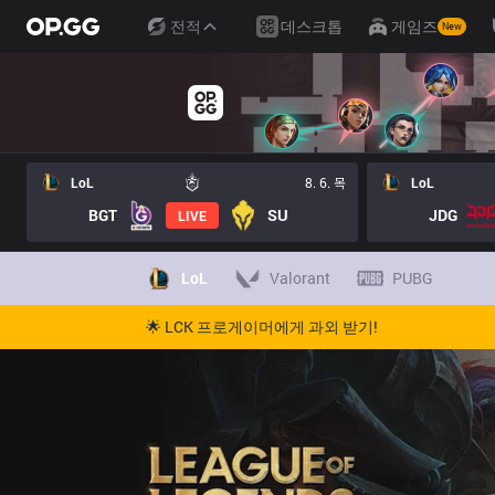
전적
데스크톱
게임즈
New
LoL
8. 6. 목
LoL
BGT
SU
JDG
LIVE
LoL
Valorant
PUBG
🌟 LCK 프로게이머에게 과외 받기!