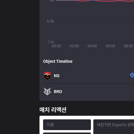
0k
5.5k
11k
00:00
02:00
04:00
06:00
08:00
Object Timeline
NS
BRO
매치 리액션