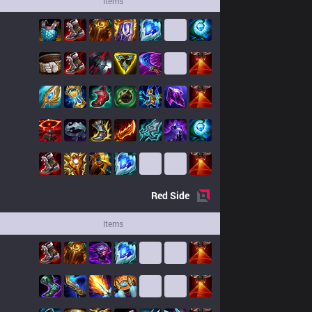
Items
Red
Side
Items