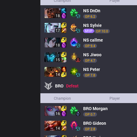
Champion
Player
NS
DnDn
18
OP 
6.2
NS
Sylvie
17
MVP
OP 
10.0
NS
callme
18
OP 
9.4
NS
Jiwoo
15
OP 
4.7
NS
Peter
14
OP 
7.8
BRO
Defeat
Champion
Player
BRO
Morgan
16
OP 
0.7
BRO
Gideon
14
OP 
2.8