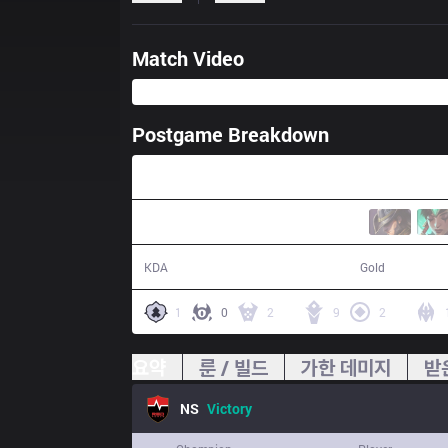
Match Video
Postgame Breakdown
32:07
13 / 6 / 30
63,298
KDA
Gold
1
0
2
9
2
요약
룬 / 빌드
가한 데미지
받
NS
Victory