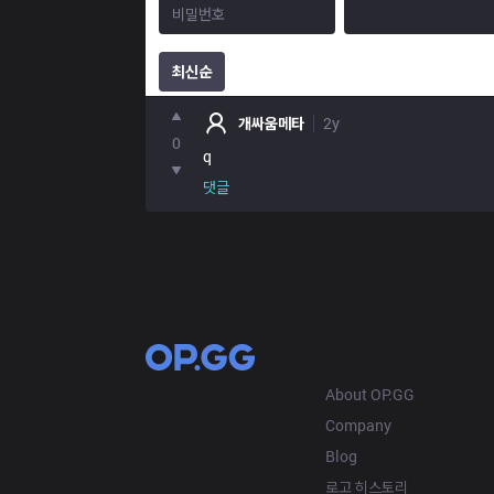
최신순
포인트
개싸움메타
2y
0
q
댓글
OP.GG
About OP.GG
Company
Blog
로고 히스토리