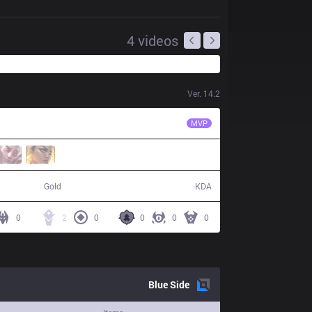
4
videos
Ver.
14.2
NS
Sylvie
MVP
52,861
6 / 13 / 14
Gold
KDA
0
2
0
0
0
0
Blue
Side