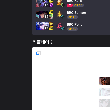
BRO
Karis
17
FB
OP 
5.3
BRO
Samver
15
OP 
4.0
BRO
Pollu
12
OP 
4.2
리플레이 맵
Blue
Side
NS
DnDn
0 / 1 / 7
NS
Sylvie
6 / 0 / 6
NS
callme
4 / 3 / 7