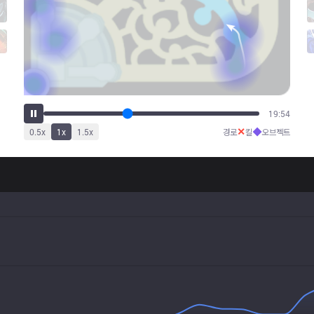
25:03
✕
◆
0.5
x
1
x
1.5
x
경로
킬
오브젝트