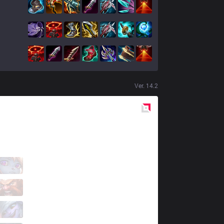
Ver.
14.2
Red
Side
BRO
Morgan
0 / 5 / 2
BRO
Gideon
0 / 4 / 5
BRO
Karis
3 / 1 / 2