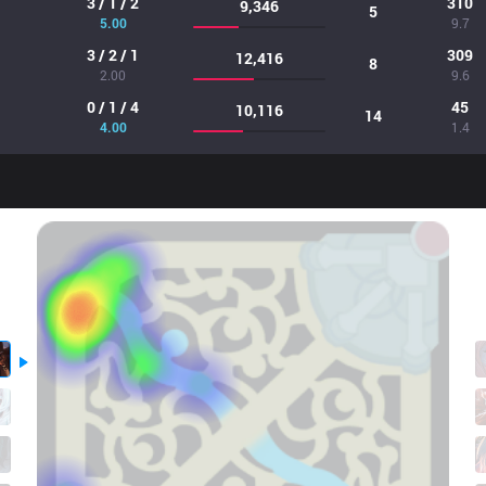
3 / 1 / 2
310
9,346
5
5.00
9.7
3 / 2 / 1
309
12,416
8
2.00
9.6
0 / 1 / 4
45
10,116
14
4.00
1.4