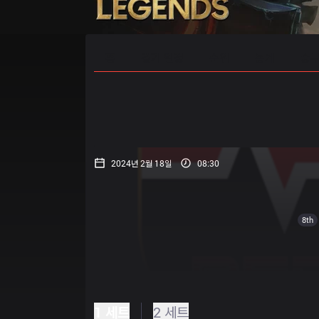
홈
경기 일정
순위
통계
승부
2024년 2월 18일
08:30
8th
1 세트
2 세트