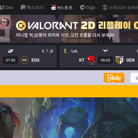
Duo
톡피지지
e스포츠
Gigs
스트리머 오버
8. 7. 금
LoL
EDG
KT
GEN
07:00
08:00