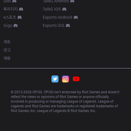
Duo
TalkG Android
톡피지지
TalkG iOS
e스포츠
Esports Android
Gigs
Esports iOS
More
제휴
광고
채용
© 2012-
2026
 OP.GG. OP.GG isn’t endorsed by Riot Games and doesn’t 
reflect the views or opinions of Riot Games or anyone officially 
involved in producing or managing League of Legends. League of 
Legends and Riot Games are trademarks or registered trademarks of 
Riot Games, Inc. League of Legends © Riot Games, Inc.