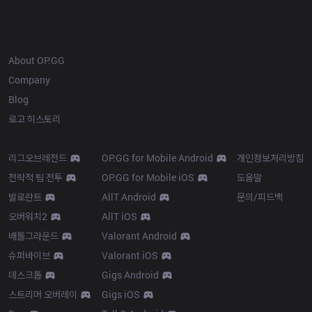
OP.GG
About OP.GG
Company
Blog
로고 히스토리
Products
Resources
리그오브레전드
OP.GG for Mobile Android
개인정보처리방침
전략적 팀 전투
OP.GG for Mobile iOS
도움말
발로란트
AllT Android
문의/피드백
오버워치2
AllT iOS
배틀그라운드
Valorant Android
슈퍼바이브
Valorant iOS
데스크톱
Gigs Android
스트리머 오버레이
Gigs iOS