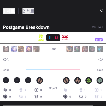
1 세트
2 세트
Postgame Breakdown
Ver.
14.1
결과
JDG
Yagao
NIP
5
12
JDG
37:07
MVP
Bans
5 / 12 / 17
12 / 5 / 35
KDA
KDA
58,076
71,024
Gold
Gold
Object
0
4
0
1
10
2
0
1
0
0
0
2