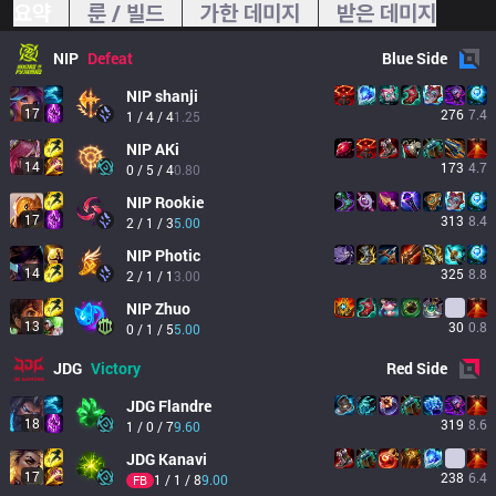
요약
룬 / 빌드
가한 데미지
받은 데미지
NIP
Defeat
Blue
Side
NIP
shanji
17
276
7.4
1 / 4 / 4
1.25
NIP
AKi
14
173
4.7
0 / 5 / 4
0.80
NIP
Rookie
17
313
8.4
2 / 1 / 3
5.00
NIP
Photic
14
325
8.8
2 / 1 / 1
3.00
NIP
Zhuo
13
30
0.8
0 / 1 / 5
5.00
JDG
Victory
Red
Side
JDG
Flandre
18
319
8.6
1 / 0 / 7
9.60
JDG
Kanavi
17
238
6.4
1 / 1 / 8
9.00
FB