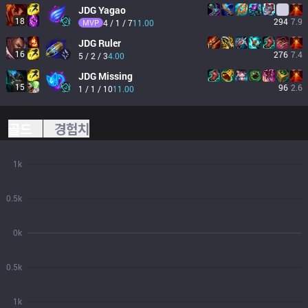
JDG
Yagao
18
294
7.9
MVP
4 / 1 / 7
11.00
JDG
Ruler
16
276
7.4
5 / 2 / 3
4.00
JDG
Missing
15
96
2.6
1 / 1 / 10
11.00
골드
경험치
1k
0.5k
0k
0.5k
1k