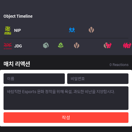
Object Timeline
NIP
JDG
매치 리액션
0
Reactions
작성