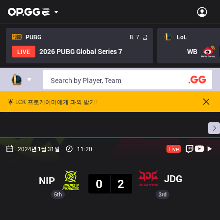
PUBG
8. 7. 금
LoL
2026 PUBG Global Series 7
WB
LIVE
🌟 LCK 프로게이머에게 과외 받기!
홈
경기 일정
순위
통계
승부 예측
프로빌
2024년 1월 31일
11:20
Live
결과
JDG
NIP
0
2
5th
3rd