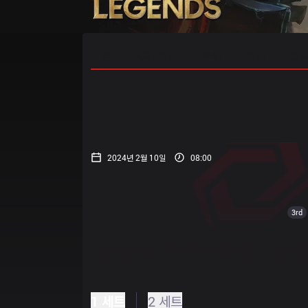
홈
경기 일정
순위
통계
승부
2024년 2월 10일
08:00
3rd
1 세트
2 세트