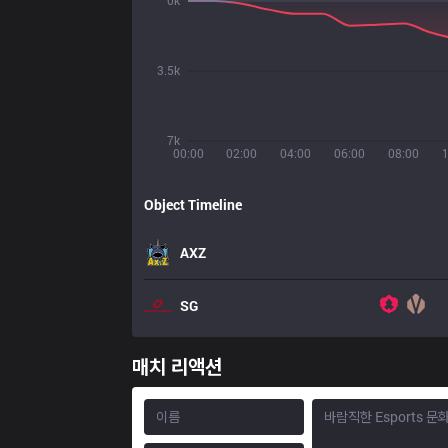
0k
3.5k
7k
00:00
02:00
04:00
06:00
08:00
Object Timeline
AXZ
SG
매치 리액션