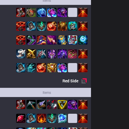
Items
Red
Side
Items