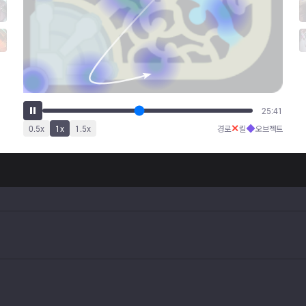
30:51
✕
◆
0.5
x
1
x
1.5
x
경로
킬
오브젝트