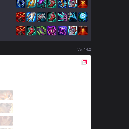
Ver.
14.2
Red
Side
SG
Kinatu
3 / 4 / 3
SG
Ellim
0 / 6 / 13
SG
Kakkun
3 / 5 / 5