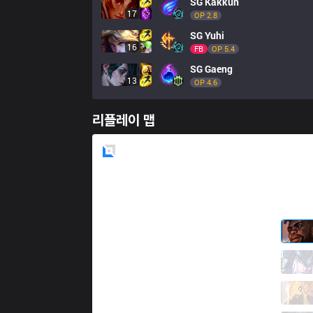
SG
Kakkun
17
OP 
2.8
SG
Yuhi
16
FB
OP 
5.4
SG
Gaeng
13
OP 
4.6
리플레이 맵
Blue
Side
AXZ
Washidai
2 / 2 / 5
AXZ
Cassin
0 / 2 / 13
AXZ
Eugeo
8 / 4 / 9