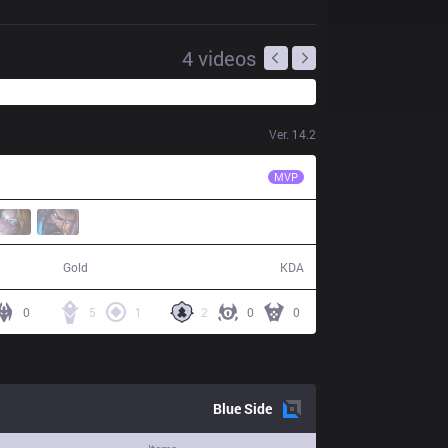
4
videos
Ver.
14.2
AXZ
Cassin
MVP
62,675
14 / 21 / 36
Gold
KDA
0
5
1
2
0
0
Blue
Side