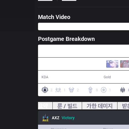
Match Video
Postgame Breakdown
36:14
21 / 14 / 54
69,599
KDA
Gold
2
1
2
8
1
요약
룬 / 빌드
가한 데미지
받
AXZ
Victory