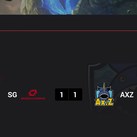
 예측
프로빌드
결과
SG
1
1
AXZ