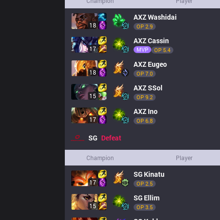
Champion
Player
AXZ
Washidai
18
OP 
2.9
AXZ
Cassin
17
MVP
OP 
5.4
AXZ
Eugeo
18
OP 
7.0
AXZ
SSol
15
OP 
9.2
AXZ
Ino
17
OP 
6.8
SG
Defeat
Champion
Player
SG
Kinatu
17
OP 
2.5
SG
Ellim
15
OP 
3.5