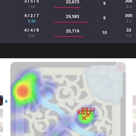
3 / 5 / 5
306
23,673
9
1.60
8.4
4 / 2 / 7
300
29,583
9
5.50
8.3
4 / 4 / 8
33
25,719
10
3.00
0.9