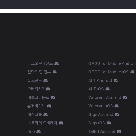
Products
Apps
리그오브레전드
OP.GG for Mobile Androi
전략적 팀 전투
OP.GG for Mobile iOS
발로란트
AllT Android
오버워치2
AllT iOS
배틀그라운드
Valorant Android
슈퍼바이브
Valorant iOS
데스크톱
Gigs Android
스트리머 오버레이
Gigs iOS
Duo
TalkG Android