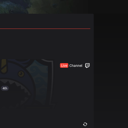
Live
Channel
4th