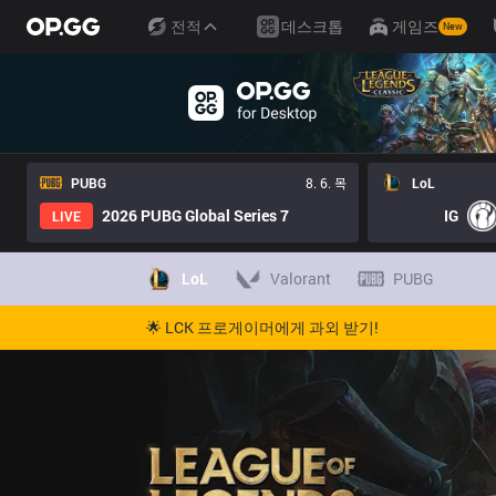
전적
데스크톱
게임즈
New
PUBG
8. 6. 목
LoL
2026 PUBG Global Series 7
IG
LIVE
LoL
Valorant
PUBG
🌟 LCK 프로게이머에게 과외 받기!