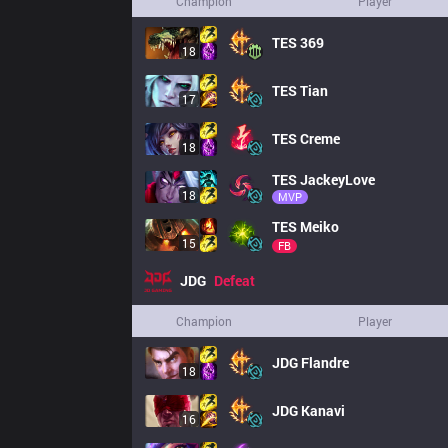
Champion
Player
TES
369
18
TES
Tian
17
TES
Creme
18
TES
JackeyLove
18
MVP
TES
Meiko
15
FB
JDG
Defeat
Champion
Player
JDG
Flandre
18
JDG
Kanavi
16