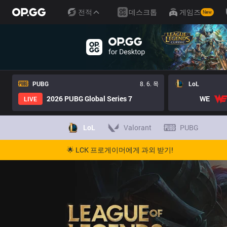
전적
데스크톱
게임즈
New
PUBG
8. 6. 목
LoL
2026 PUBG Global Series 7
WE
LIVE
LoL
Valorant
PUBG
🌟 LCK 프로게이머에게 과외 받기!