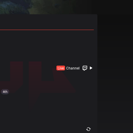
Live
Channel
4th