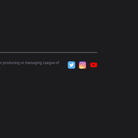
 in producing or managing League of 
.