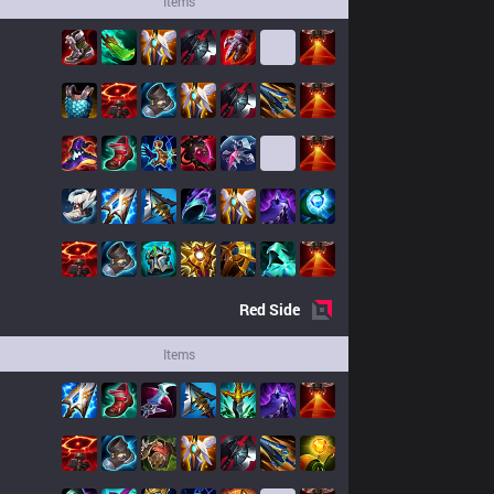
Items
Red
Side
Items