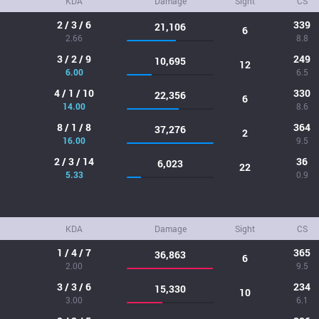
KDA
Damage
Sight
CS
2 / 3 / 6
339
21,106
6
2.66
8.8
3 / 2 / 9
249
10,695
12
6.00
6.5
4 / 1 / 10
330
22,356
6
14.00
8.6
8 / 1 / 8
364
37,276
2
16.00
9.5
2 / 3 / 14
36
6,023
22
5.33
0.9
KDA
Damage
Sight
CS
1 / 4 / 7
365
36,863
6
2.00
9.5
3 / 3 / 6
234
15,330
10
3.00
6.1