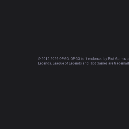
© 2012-
2026
 OP.GG. OP.GG isn’t endorsed by Riot Games an
Legends. League of Legends and Riot Games are trademarks