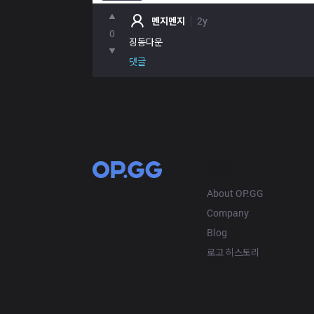
멘지멘지
2y
0
징동다운
댓글
OP.GG
About OP.GG
Company
Blog
로고 히스토리