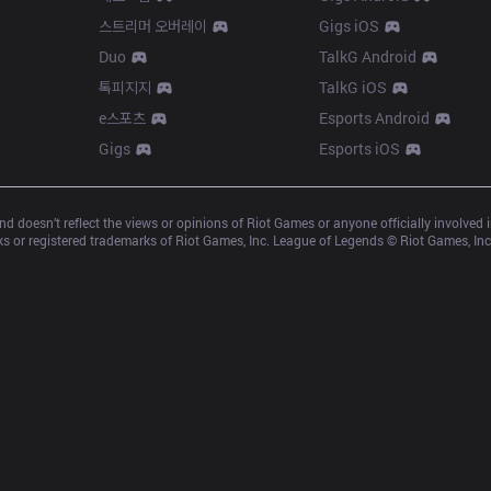
스트리머 오버레이
Gigs iOS
Duo
TalkG Android
톡피지지
TalkG iOS
e스포츠
Esports Android
Gigs
Esports iOS
d doesn’t reflect the views or opinions of Riot Games or anyone officially involved
 or registered trademarks of Riot Games, Inc. League of Legends © Riot Games, Inc