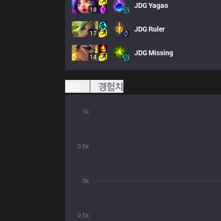
JDG
Yagao
18
JDG
Ruler
17
JDG
Missing
14
골드
경험치
1k
0.5k
0k
0.5k