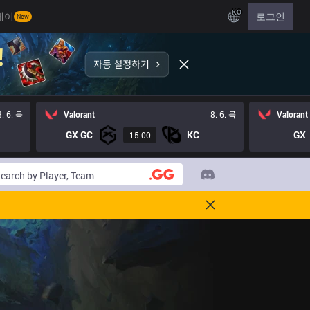
KO
레이
로그인
New
8. 6. 목
Valorant
8. 6. 목
Valorant
GX GC
KC
GX
15:00