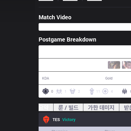
Match Video
Postgame Breakdown
38:22
19 / 10 / 47
77,028
KDA
Gold
0
1
2
11
4
요약
룬 / 빌드
가한 데미지
받
TES
Victory