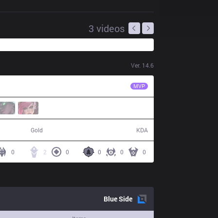
3
videos
Ver.
14.6
TES
JackeyLove
MVP
67,926
10 / 19 / 26
Gold
KDA
0
2
0
0
0
0
Blue
Side