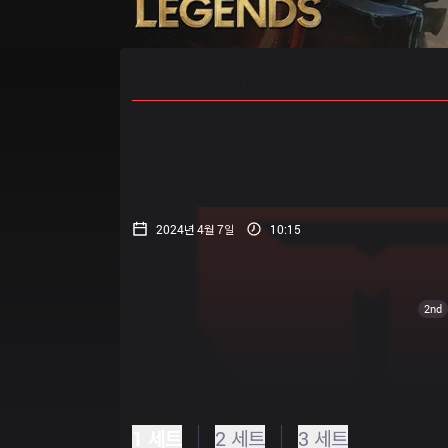
홈
경기 일정
순위
통계
승부
2024년 4월 7일
10:15
2nd
1 세트
2 세트
3 세트