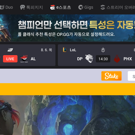
Duo
톡피지지
e스포츠
Gigs
스트리머 오버
8. 6. 목
LoL
AL
DP
PHX
LIVE
14:30