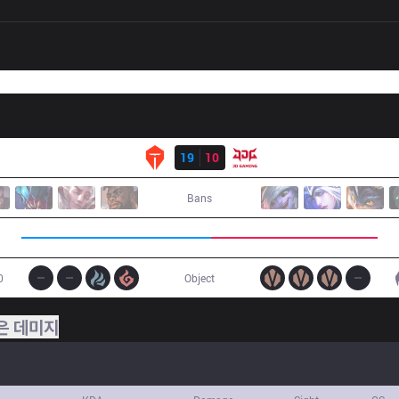
결과
TES
19
10
JDG
Bans
0
Object
은 데미지