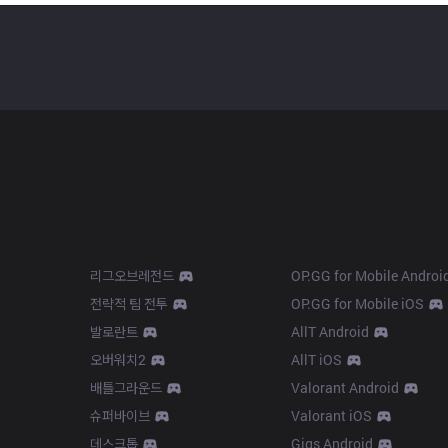
Products
Apps
리그오브레전드
OP.GG for Mobile Androi
전략적 팀 전투
OP.GG for Mobile iOS
발로란트
AllT Android
오버워치2
AllT iOS
배틀그라운드
Valorant Android
슈퍼바이브
Valorant iOS
데스크톱
Gigs Android