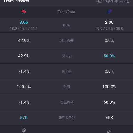
Team Preview
최근 10경기 데이터 기반
Team Data
3.66
2.36
KDA
18.0 / 16.1 / 41.1
19.0 / 24.5 / 39.0
42.9%
0.0%
세트 승률
42.9%
50.0%
첫 타워
71.4%
0.0%
첫 바론
100.0%
100.0%
첫 킬
71.4%
50.0%
첫 드래곤
57K
45K
골드 획득량