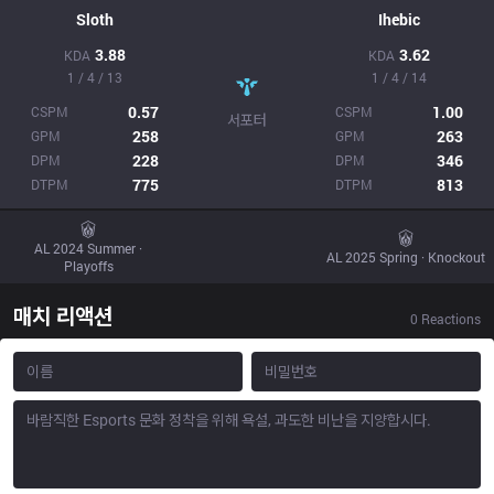
Sloth
Ihebic
3.88
3.62
KDA
KDA
1 / 4 / 13
1 / 4 / 14
0.57
1.00
CSPM
CSPM
서포터
258
263
GPM
GPM
228
346
DPM
DPM
775
813
DTPM
DTPM
AL 2024 Summer ·
AL 2025 Spring · Knockout
Playoffs
매치 리액션
0
Reactions