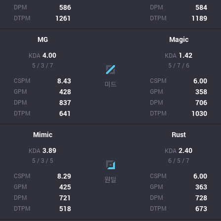
586
584
DPM
DPM
1261
1189
DTPM
DTPM
MG
Magic
4.00
1.42
KDA
KDA
5 / 3 / 7
5 / 7 / 6
8.43
6.00
CSPM
CSPM
미드
428
358
GPM
GPM
837
706
DPM
DPM
641
1030
DTPM
DTPM
Mimic
Rust
3.89
2.40
KDA
KDA
5 / 3 / 5
6 / 5 / 7
8.29
6.00
CSPM
CSPM
원딜
425
363
GPM
GPM
721
728
DPM
DPM
518
673
DTPM
DTPM