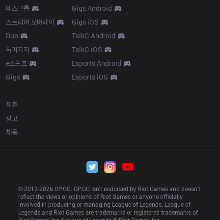
데스크톱
Gigs Android
스트리머 오버레이
Gigs iOS
Duo
TalkG Android
톡피지지
TalkG iOS
e스포츠
Esports Android
Gigs
Esports iOS
More
제휴
광고
채용
© 2012-
2026
 OP.GG. OP.GG isn’t endorsed by Riot Games and doesn’t 
reflect the views or opinions of Riot Games or anyone officially 
involved in producing or managing League of Legends. League of 
Legends and Riot Games are trademarks or registered trademarks of 