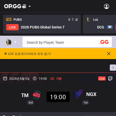
PUBG
8. 7. 금
LoL
2026 PUBG Global Series 7
DCG
LIVE
🌟 LCK 프로게이머에게 과외 받기!
홈
경기 일정
순위
통계
승부 예측
프로빌
2024년 6월 5일
19:00
기권
Live
NGX
TM
19:00
3rd
1st