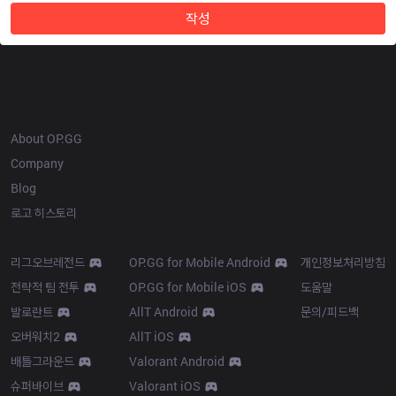
작성
OP.GG
About OP.GG
Company
Blog
로고 히스토리
Products
Resources
리그오브레전드
OP.GG for Mobile Android
개인정보처리방침
전략적 팀 전투
OP.GG for Mobile iOS
도움말
발로란트
AllT Android
문의/피드백
오버워치2
AllT iOS
배틀그라운드
Valorant Android
슈퍼바이브
Valorant iOS