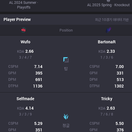
AL 2024 Summer ·
AL 2025 Spring · Knockout
Playoffs
Player Preview
최근 10경기 데이터 기반
Position
Wufo
BartonaR
2.66
2.33
KDA
KDA
3 / 4 / 7
1 / 3 / 6
7.14
7.00
CSPM
CSPM
탑
395
331
GPM
GPM
691
513
DPM
DPM
1136
1302
DTPM
DTPM
Selfmade
Tricky
4.14
2.63
KDA
KDA
3 / 3 / 9
7 / 6 / 8
5.29
5.50
CSPM
CSPM
정글
351
376
GPM
GPM