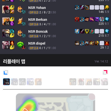
0 / 2 / 2
1.00
OP 
3.7
NSR
Yohan
12
146
5.9
2 / 8 / 2
0.50
OP 
0.2
NSR
Berkan
14
225
9.1
3 / 4 / 1
1.00
OP 
3.4
NSR
Boncuk
13
215
8.7
1 / 2 / 1
1.00
OP 
3.4
NSR
dispel
9
29
1.2
0 / 1 / 1
1.00
OP 
2.4
리플레이 맵
Ver.
14.12
Blue
Side
Red
Side
15
14
15
14
11
15
12
14
13
9