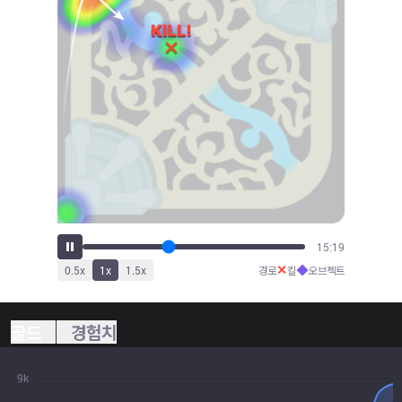
16:58
✕
◆
0.5
x
1
x
1.5
x
경로
킬
오브젝트
골드
경험치
9k