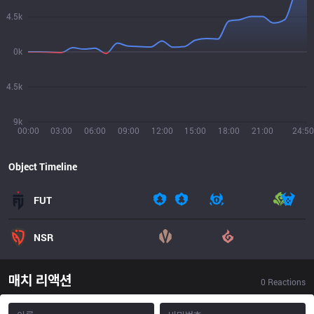
4.5k
0k
4.5k
9k
00:00
03:00
06:00
09:00
12:00
15:00
18:00
21:00
24:50
Object Timeline
FUT
NSR
매치 리액션
0
Reactions