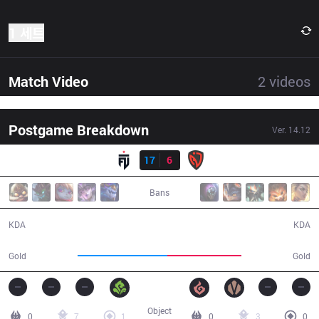
1 세트
Match Video
2
videos
Postgame Breakdown
Ver.
14.12
결과
FUT
17
6
NSR
24:50
Bans
17 / 6 / 45
6 / 17 / 7
KDA
KDA
49,725
41,260
Gold
Gold
Object
0
7
1
0
3
0