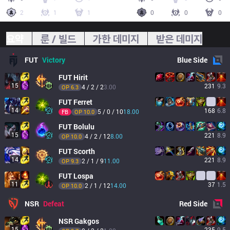
2
1
1
0
0
0
요약
룬 / 빌드
가한 데미지
받은 데미지
FUT
Victory
Blue
Side
FUT
Hirit
15
231
9.3
4 / 2 / 2
3.00
OP 
6.3
FUT
Ferret
14
168
6.8
5 / 0 / 10
18.00
FB
OP 
10.0
FUT
Bolulu
15
221
8.9
4 / 2 / 12
8.00
OP 
10.0
FUT
Scorth
14
221
8.9
2 / 1 / 9
11.00
OP 
9.3
FUT
Lospa
11
37
1.5
2 / 1 / 12
14.00
OP 
10.0
NSR
Defeat
Red
Side
NSR
Gakgos
15
235
9.5