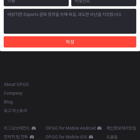
작성
OP.GG
About OP.GG
Company
Blog
로고 히스토리
Products
Resources
리그오브레전드
OP.GG for Mobile Android
개인정보처리방침
전략적 팀 전투
OP.GG for Mobile iOS
도움말