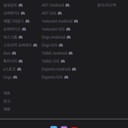
발로란트
AllT Android
문의/피드백
오버워치2
AllT iOS
배틀그라운드
Valorant Android
슈퍼바이브
Valorant iOS
데스크톱
Gigs Android
스트리머 오버레이
Gigs iOS
Duo
TalkG Android
톡피지지
TalkG iOS
e스포츠
Esports Android
Gigs
Esports iOS
More
제휴
광고
채용