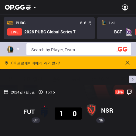
PUBG
8. 6. 목
LoL
2026 PUBG Global Series 7
BGT
LIVE
🌟 LCK 프로게이머에게 과외 받기!
홈
경기 일정
순위
통계
승부 예측
프로빌
2024년 7월 5일
16:15
Live
결과
NSR
FUT
1
0
6th
7th