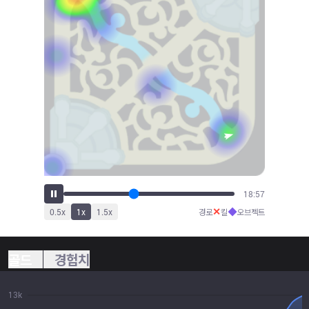
20:57
✕
◆
0.5
x
1
x
1.5
x
경로
킬
오브젝트
골드
경험치
13k