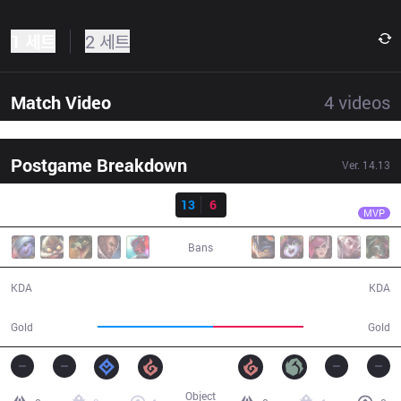
1 세트
2 세트
Match Video
4
videos
Postgame Breakdown
Ver.
14.13
결과
DK
ShowMaker
DK
13
6
BRO
29:22
MVP
Bans
13 / 6 / 31
6 / 13 / 8
KDA
KDA
60,328
47,470
Gold
Gold
Object