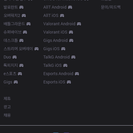
발로란트
AllT Android
문의/피드백
오버워치2
AllT iOS
배틀그라운드
Valorant Android
슈퍼바이브
Valorant iOS
데스크톱
Gigs Android
스트리머 오버레이
Gigs iOS
Duo
TalkG Android
톡피지지
TalkG iOS
e스포츠
Esports Android
Gigs
Esports iOS
More
제휴
광고
채용