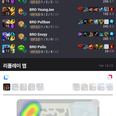
16
256
8.7
1 / 2 / 2
1.50
OP 
3.7
BRO
YoungJae
13
192
6.5
3 / 2 / 1
2.00
OP 
4.8
BRO
Pullbae
15
242
8.2
1 / 4 / 1
0.50
OP 
2.1
BRO
Envyy
14
285
9.7
1 / 3 / 0
0.33
OP 
2.0
BRO
Pollu
12
24
0.8
0 / 2 / 4
2.00
OP 
3.9
리플레이 맵
Ver.
14.13
Blue
Side
Red
Side
17
16
17
17
12
16
13
15
14
12