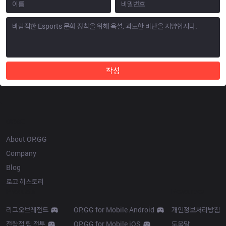
작성
OP.GG
About OP.GG
Company
Blog
로고 히스토리
Products
Resources
리그오브레전드
OP.GG for Mobile Android
개인정보처리방침
전략적 팀 전투
OP.GG for Mobile iOS
도움말