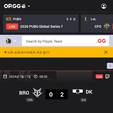
PUBG
8. 8. 토
LoL
2026 PUBG Global Series 7
CFO
LIVE
🌟 LCK 프로게이머에게 과외 받기!
홈
경기 일정
순위
통계
승부 예측
프로빌
2024년 7월 17일
08:00
Live
결과
DK
BRO
0
2
10th
3rd