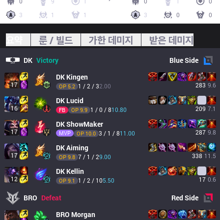
0
9
1
0
1
0
3
1
1
3
0
0
요약
룬 / 빌드
가한 데미지
받은 데미지
DK
Victory
Blue
Side
DK
Kingen
17
283
9.6
1 / 2 / 3
2.00
OP 
5.2
DK
Lucid
16
209
7.1
1 / 0 / 8
10.80
FB
OP 
9.9
DK
ShowMaker
17
287
9.8
MVP
3 / 1 / 8
11.00
OP 
10.0
DK
Aiming
17
338
11.5
7 / 1 / 2
9.00
OP 
9.8
DK
Kellin
12
17
0.6
1 / 2 / 10
5.50
OP 
9.1
BRO
Defeat
Red
Side
BRO
Morgan