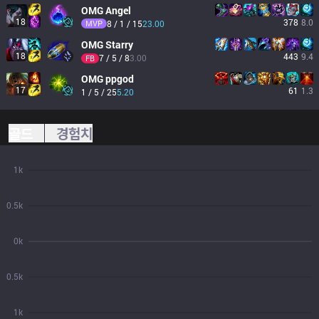
OMG
Angel
18
378
8.0
MVP
8 / 1 / 15
23.00
OMG
Starry
18
443
9.4
7 / 5 / 8
3.00
FB
OMG
ppgod
17
61
1.3
1 / 5 / 25
5.20
골드
경험치
1k
0.5k
0k
0.5k
1k