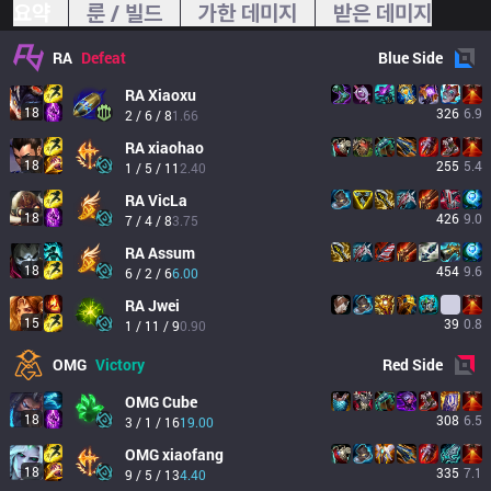
요약
룬 / 빌드
가한 데미지
받은 데미지
RA
Defeat
Blue
Side
RA
Xiaoxu
18
326
6.9
2 / 6 / 8
1.66
RA
xiaohao
18
255
5.4
1 / 5 / 11
2.40
RA
VicLa
18
426
9.0
7 / 4 / 8
3.75
RA
Assum
18
454
9.6
6 / 2 / 6
6.00
RA
Jwei
15
39
0.8
1 / 11 / 9
0.90
OMG
Victory
Red
Side
OMG
Cube
18
308
6.5
3 / 1 / 16
19.00
OMG
xiaofang
18
335
7.1
9 / 5 / 13
4.40