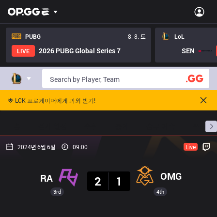
PUBG
8. 8. 토
LoL
2026 PUBG Global Series 7
SEN
LIVE
🌟 LCK 프로게이머에게 과외 받기!
홈
경기 일정
순위
통계
승부 예측
프로빌
2024년 6월 6일
09:00
Live
결과
OMG
RA
2
1
3rd
4th