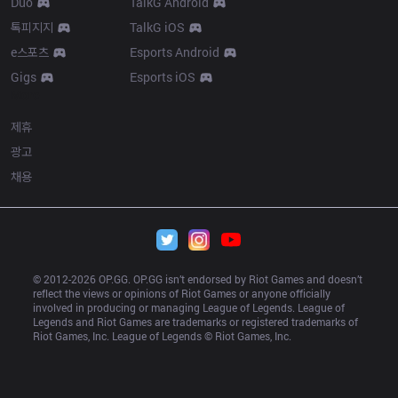
Duo
TalkG Android
톡피지지
TalkG iOS
e스포츠
Esports Android
Gigs
Esports iOS
More
제휴
광고
채용
© 2012-
2026
 OP.GG. OP.GG isn’t endorsed by Riot Games and doesn’t 
reflect the views or opinions of Riot Games or anyone officially 
involved in producing or managing League of Legends. League of 
Legends and Riot Games are trademarks or registered trademarks of 
Riot Games, Inc. League of Legends © Riot Games, Inc.