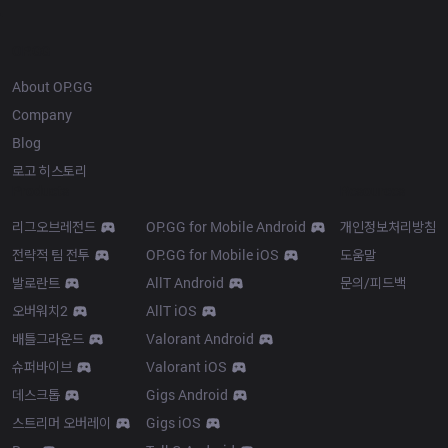
OP.GG
About OP.GG
Company
Blog
로고 히스토리
Products
Resources
리그오브레전드
OP.GG for Mobile Android
개인정보처리방침
전략적 팀 전투
OP.GG for Mobile iOS
도움말
발로란트
AllT Android
문의/피드백
오버워치2
AllT iOS
배틀그라운드
Valorant Android
슈퍼바이브
Valorant iOS
데스크톱
Gigs Android
스트리머 오버레이
Gigs iOS