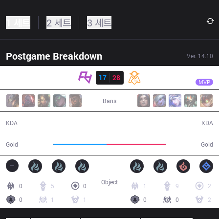
1 세트
2 세트
3 세트
Postgame Breakdown
Ver.
14.10
결과
OMG
Angel
RA
17
28
OMG
47:12
MVP
Bans
17 / 28 / 42
28 / 17 / 77
KDA
KDA
83,735
92,764
Gold
Gold
Object
0
5
0
1
9
2
0
1
1
0
0
2