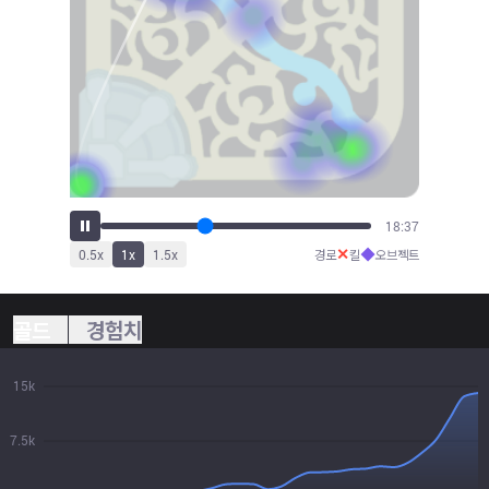
20:37
✕
◆
0.5
x
1
x
1.5
x
경로
킬
오브젝트
골드
경험치
15k
7.5k