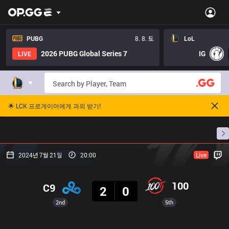
PUBG
8. 8. 토
LoL
2026 PUBG Global Series 7
IG
LIVE
🌟 LCK 프로게이머에게 과외 받기!
홈
경기 일정
순위
통계
승부 예측
프로빌
2024년 7월 21일
20:00
Live
결과
100
C9
2
0
2nd
5th