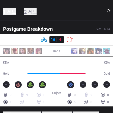
1 세트
2 세트
Postgame Breakdown
Ver.
14.14
결과
C9
16
4
100
30:06
Bans
16 / 4 / 49
4 / 16 / 8
KDA
KDA
61,000
46,900
Gold
Gold
Object
0
9
1
0
2
0
1
1
1
5
0
0