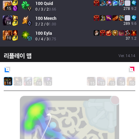
100
Quid
15
278
9.2
0 / 3 / 2
0.66
100
Meech
14
289
9.6
2 / 2 / 0
1.00
100
Eyla
10
37
1.2
0 / 4 / 3
0.75
리플레이 맵
Ver.
14.14
Blue
Side
Red
Side
16
16
17
16
13
15
13
15
14
10