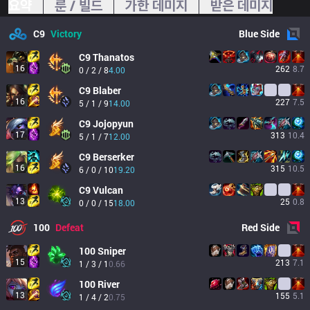
요약
룬 / 빌드
가한 데미지
받은 데미지
C9
Victory
Blue
Side
C9
Thanatos
16
262
8.7
0 / 2 / 8
4.00
C9
Blaber
16
227
7.5
5 / 1 / 9
14.00
C9
Jojopyun
17
313
10.4
5 / 1 / 7
12.00
C9
Berserker
16
315
10.5
6 / 0 / 10
19.20
C9
Vulcan
13
25
0.8
0 / 0 / 15
18.00
100
Defeat
Red
Side
100
Sniper
15
213
7.1
1 / 3 / 1
0.66
100
River
13
155
5.1
1 / 4 / 2
0.75