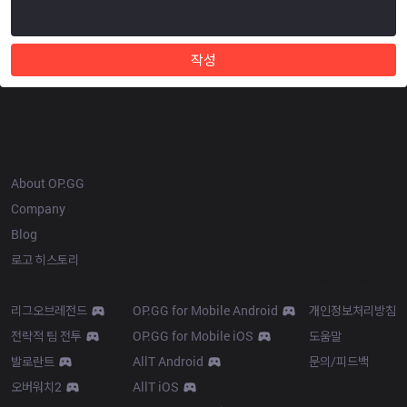
작성
OP.GG
About OP.GG
Company
Blog
로고 히스토리
Products
Resources
리그오브레전드
OP.GG for Mobile Android
개인정보처리방침
전략적 팀 전투
OP.GG for Mobile iOS
도움말
발로란트
AllT Android
문의/피드백
오버워치2
AllT iOS