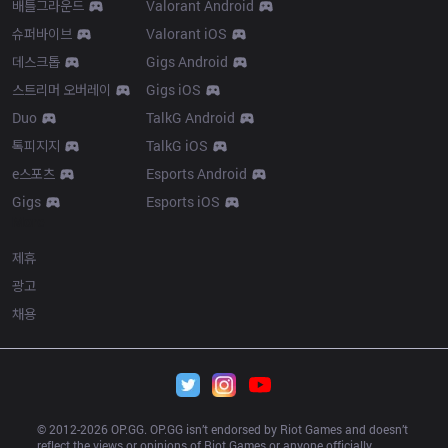
배틀그라운드
Valorant Android
슈퍼바이브
Valorant iOS
데스크톱
Gigs Android
스트리머 오버레이
Gigs iOS
Duo
TalkG Android
톡피지지
TalkG iOS
e스포츠
Esports Android
Gigs
Esports iOS
More
제휴
광고
채용
© 2012-
2026
 OP.GG. OP.GG isn’t endorsed by Riot Games and doesn’t 
reflect the views or opinions of Riot Games or anyone officially 