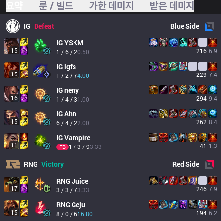
요약
룬 / 빌드
가한 데미지
받은 데미지
IG
Defeat
Blue
Side
IG
YSKM
15
216
6.9
1 / 6 / 2
0.50
IG
lgfs
15
229
7.4
1 / 2 / 7
4.00
IG
neny
16
294
9.4
1 / 4 / 3
1.00
IG
Ahn
15
262
8.4
6 / 4 / 2
2.00
IG
Vampire
11
41
1.3
1 / 3 / 9
3.33
FB
RNG
Victory
Red
Side
RNG
Juice
17
246
7.9
3 / 3 / 7
3.33
RNG
Geju
15
194
6.2
8 / 0 / 6
16.80