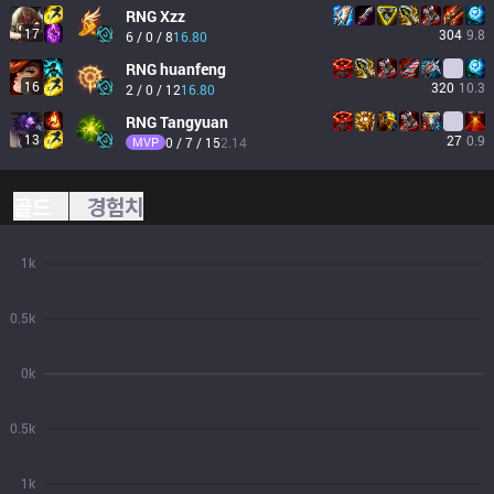
RNG
Xzz
17
304
9.8
6 / 0 / 8
16.80
RNG
huanfeng
16
320
10.3
2 / 0 / 12
16.80
RNG
Tangyuan
13
27
0.9
MVP
0 / 7 / 15
2.14
골드
경험치
1k
0.5k
0k
0.5k
1k