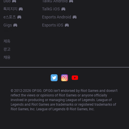
Duo
TalkG Android
톡피지지
TalkG iOS
e스포츠
Esports Android
Gigs
Esports iOS
More
제휴
광고
채용
© 2012-
2026
 OP.GG. OP.GG isn’t endorsed by Riot Games and doesn’t 
reflect the views or opinions of Riot Games or anyone officially 
involved in producing or managing League of Legends. League of 
Legends and Riot Games are trademarks or registered trademarks of 
Riot Games, Inc. League of Legends © Riot Games, Inc.