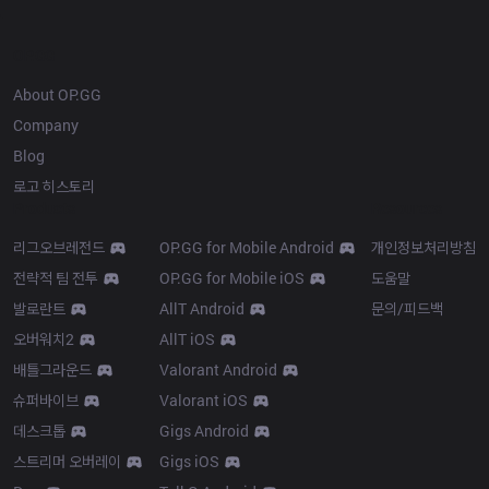
OP.GG
About OP.GG
Company
Blog
로고 히스토리
Products
Resources
리그오브레전드
OP.GG for Mobile Android
개인정보처리방침
전략적 팀 전투
OP.GG for Mobile iOS
도움말
발로란트
AllT Android
문의/피드백
오버워치2
AllT iOS
배틀그라운드
Valorant Android
슈퍼바이브
Valorant iOS
데스크톱
Gigs Android
스트리머 오버레이
Gigs iOS