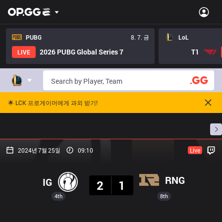
PUBG
8. 7. 금
LoL
2026 PUBG Global Series 7
T1
LIVE
🌟 LCK 프로게이머에게 과외 받기!
홈
경기 일정
순위
통계
승부 예측
프로빌
2024년 7월 25일
09:10
Live
결과
RNG
IG
2
1
4th
8th