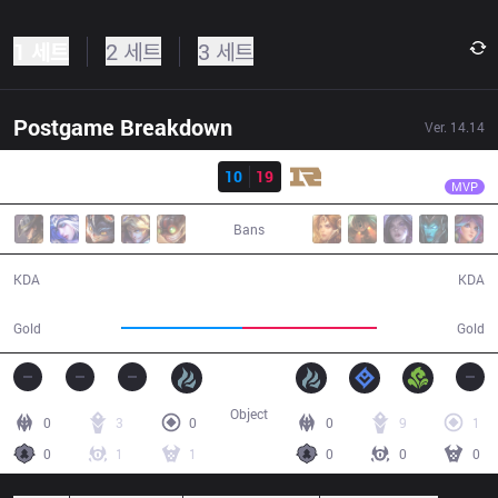
1 세트
2 세트
3 세트
Postgame Breakdown
Ver.
14.14
결과
RNG
Tangyuan
IG
10
19
RNG
31:09
MVP
Bans
10 / 19 / 23
19 / 10 / 48
KDA
KDA
55,772
62,231
Gold
Gold
Object
0
3
0
0
9
1
0
1
1
0
0
0