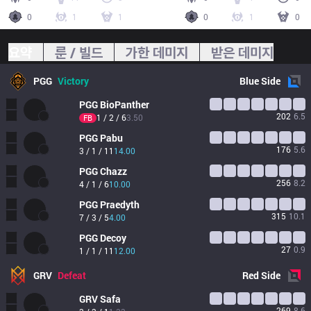
0
1
1
0
1
0
요약
룬 / 빌드
가한 데미지
받은 데미지
PGG
Victory
Blue
Side
PGG
BioPanther
202
6.5
1 / 2 / 6
3.50
FB
PGG
Pabu
176
5.6
3 / 1 / 11
14.00
PGG
Chazz
256
8.2
4 / 1 / 6
10.00
PGG
Praedyth
315
10.1
7 / 3 / 5
4.00
PGG
Decoy
27
0.9
1 / 1 / 11
12.00
GRV
Defeat
Red
Side
GRV
Safa
269
8.6