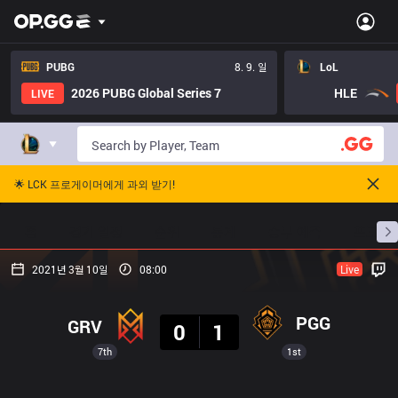
PUBG
8. 9. 일
LoL
2026 PUBG Global Series 7
HLE
LIVE
🌟 LCK 프로게이머에게 과외 받기!
홈
경기 일정
순위
통계
승부 예측
프로빌
2021년 3월 10일
08:00
Live
결과
PGG
GRV
0
1
7th
1st