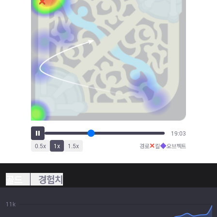
21:02
✕
◆
0.5
x
1
x
1.5
x
경로
킬
오브젝트
골드
경험치
11k