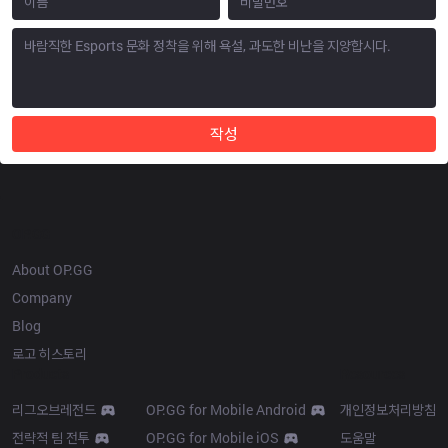
작성
OP.GG
About OP.GG
Company
Blog
로고 히스토리
Products
Resources
리그오브레전드
OP.GG for Mobile Android
개인정보처리방침
전략적 팀 전투
OP.GG for Mobile iOS
도움말