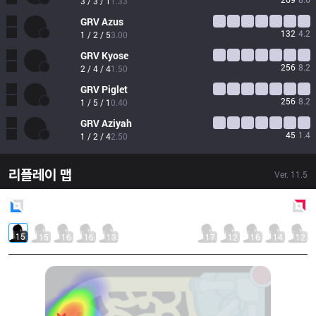
3 / 3 / 1
1.33
GRV
Azus
132
4.2
1 / 2 / 5
3.00
GRV
Kyose
256
8.2
2 / 4 / 4
1.50
GRV
Piglet
256
8.2
1 / 5 / 1
0.40
GRV
Aziyah
45
1.4
1 / 2 / 4
2.50
리플레이 맵
Ver.
11.5
Blue
Side
Red
Side
15
15
16
16
13
17
12
16
14
12