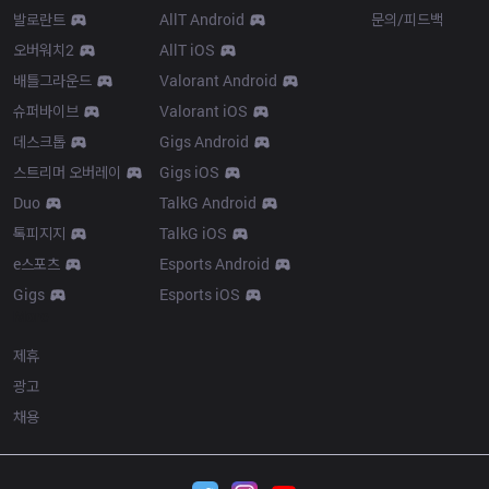
발로란트
AllT Android
문의/피드백
오버워치2
AllT iOS
배틀그라운드
Valorant Android
슈퍼바이브
Valorant iOS
데스크톱
Gigs Android
스트리머 오버레이
Gigs iOS
Duo
TalkG Android
톡피지지
TalkG iOS
e스포츠
Esports Android
Gigs
Esports iOS
More
제휴
광고
채용