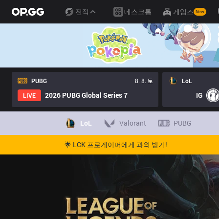
전적
데스크톱
게임즈
New
PUBG
8. 8. 토
LoL
2026 PUBG Global Series 7
IG
LIVE
LoL
Valorant
PUBG
🌟 LCK 프로게이머에게 과외 받기!