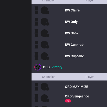
Champion
Player
DW
Claire
DW
Only
DW
Shok
DW
Gunkrab
DW
Cupcake
ORD
Victory
Champion
Player
ORD
MAXIMIZE
ORD
Vengeance
FB