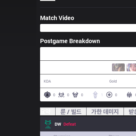
Match Video
Postgame Breakdown
28:18
6 / 23 / 11
42,981
KDA
Gold
0
0
0
1
0
요약
룬 / 빌드
가한 데미지
받
DW
Defeat