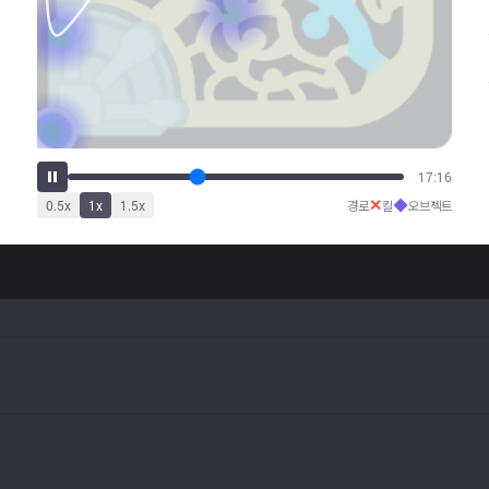
21:37
✕
◆
0.5
x
1
x
1.5
x
경로
킬
오브젝트