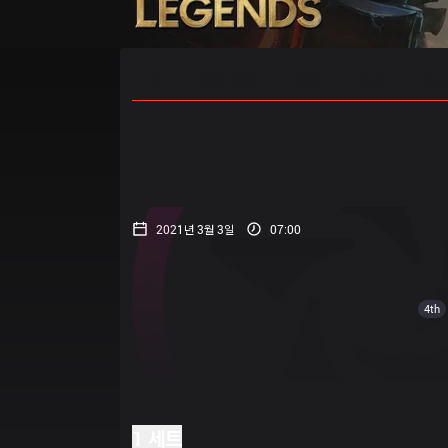
홈
경기 일정
순위
통계
승부
2021년 3월 3일
07:00
4th
1 세트