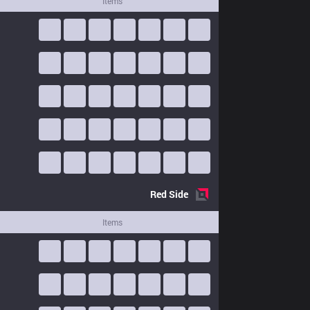
Items
Red
Side
Items