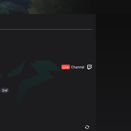
Live
Channel
2nd