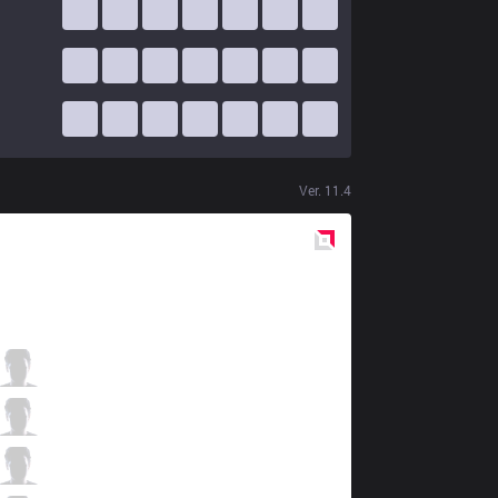
Ver.
11.4
Red
Side
ORD
MAXIMIZE
4 / 0 / 7
ORD
Vengeance
5 / 2 / 13
ORD
Chungy
3 / 0 / 15