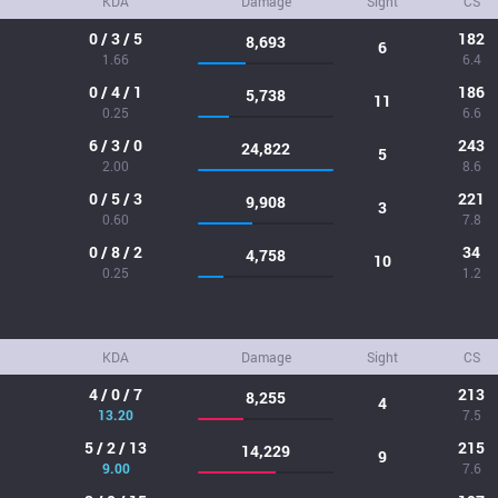
KDA
Damage
Sight
CS
0 / 3 / 5
182
8,693
6
1.66
6.4
0 / 4 / 1
186
5,738
11
0.25
6.6
6 / 3 / 0
243
24,822
5
2.00
8.6
0 / 5 / 3
221
9,908
3
0.60
7.8
0 / 8 / 2
34
4,758
10
0.25
1.2
KDA
Damage
Sight
CS
4 / 0 / 7
213
8,255
4
13.20
7.5
5 / 2 / 13
215
14,229
9
9.00
7.6