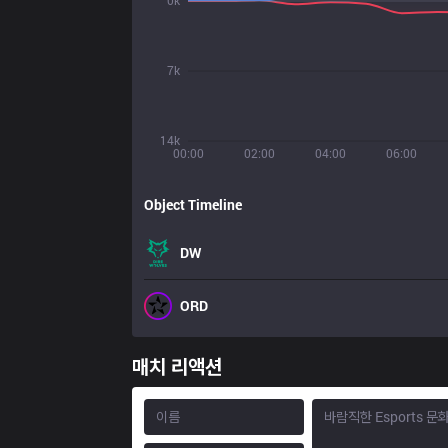
0k
7k
14k
00:00
02:00
04:00
06:00
Object Timeline
DW
ORD
매치 리액션