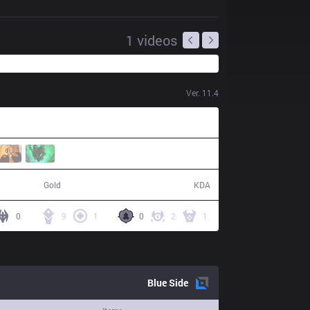
1
videos
Ver.
11.4
55,283
23 / 6 / 64
Gold
KDA
0
9
1
0
2
1
Blue
Side