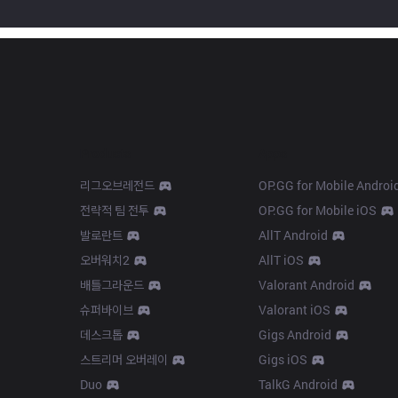
Products
Apps
리그오브레전드
OP.GG for Mobile Androi
전략적 팀 전투
OP.GG for Mobile iOS
발로란트
AllT Android
오버워치2
AllT iOS
배틀그라운드
Valorant Android
슈퍼바이브
Valorant iOS
데스크톱
Gigs Android
스트리머 오버레이
Gigs iOS
Duo
TalkG Android