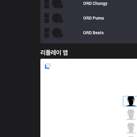
ORD
Chungy
ORD
Puma
ORD
Beats
리플레이 맵
Blue
Side
DW
Claire
0 / 3 / 5
DW
Only
0 / 4 / 1
DW
Shok
6 / 3 / 0