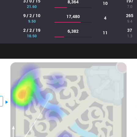
3 / 0 / 15
197
8,364
10
21.60
7.0
9 / 2 / 10
265
17,480
4
9.50
9.4
2 / 2 / 19
37
6,382
11
10.50
1.3