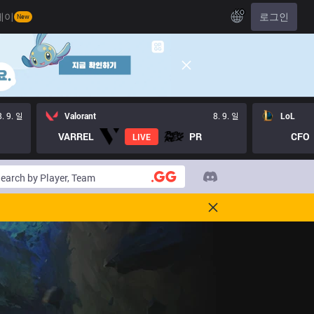
KO
레이
로그인
New
8. 9. 일
Valorant
8. 9. 일
LoL
VARREL
PR
CFO
LIVE