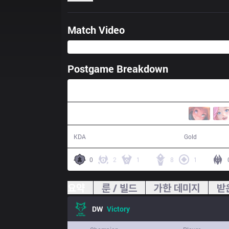
Match Video
Postgame Breakdown
26:12
11 / 5 / 27
49,418
KDA
Gold
0
2
1
8
1
요약
룬 / 빌드
가한 데미지
받
DW
Victory