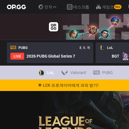
전적
데스크톱
게임즈
New
PUBG
8. 6. 목
LoL
2026 PUBG Global Series 7
BGT
LIVE
LoL
Valorant
PUBG
🌟 LCK 프로게이머에게 과외 받기!