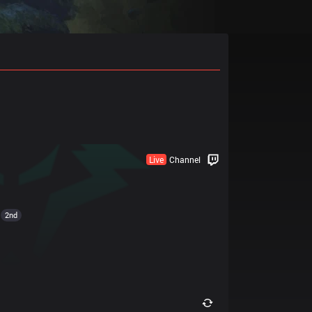
Live
Channel
2nd