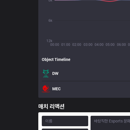
0k
6k
12k
00:00
01:00
02:00
03:00
04:00
05:00
06:00
0
Object Timeline
DW
MEC
매치 리액션