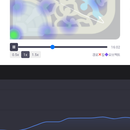
20:01
✕
◆
0.5
x
1
x
1.5
x
경로
킬
오브젝트