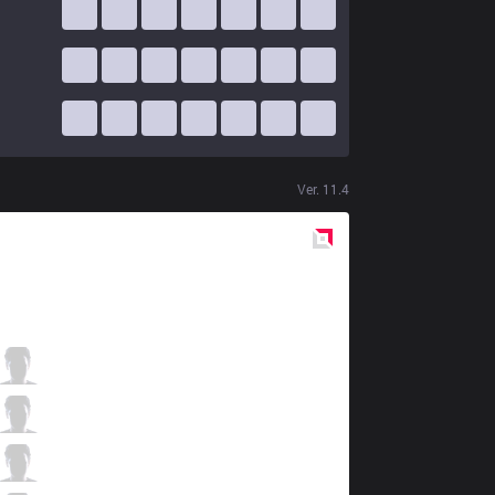
Ver.
11.4
Red
Side
MEC
Nectaar
0 / 2 / 2
MEC
Buggy
0 / 2 / 5
MEC
Wayy
3 / 3 / 0