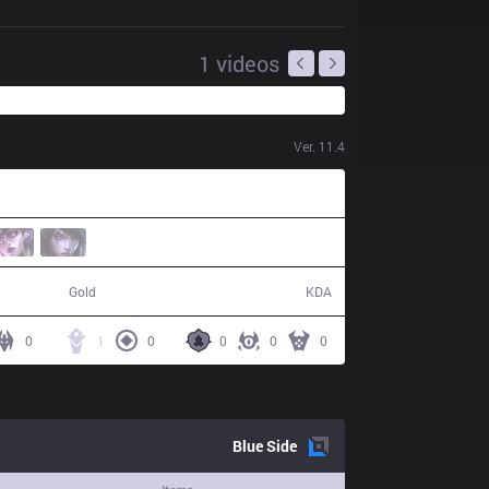
1
videos
Ver.
11.4
37,997
5 / 11 / 12
Gold
KDA
0
1
0
0
0
0
Blue
Side