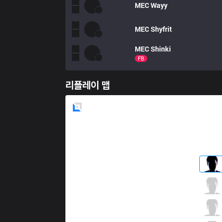
MEC
Wayy
MEC
Shyfrit
MEC
Shinki
FB
리플레이 맵
Blue
Side
DW
Claire
0 / 4 / 5
DW
Only
3 / 0 / 5
DW
Shok
2 / 0 / 7