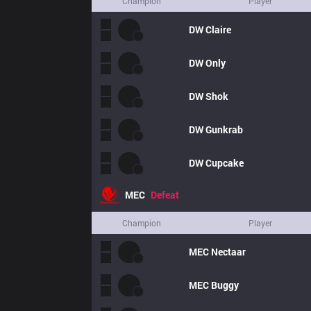
Champion
Player
DW
Claire
DW
Only
DW
Shok
DW
Gunkrab
DW
Cupcake
MEC
Defeat
Champion
Player
MEC
Nectaar
MEC
Buggy