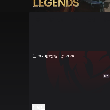
홈
경기 일정
순위
통계
승부
2021년 3월 2일
08:00
8th
1 세트