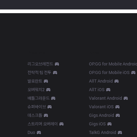
Products
Apps
리그오브레전드
OP.GG for Mobile Androi
전략적 팀 전투
OP.GG for Mobile iOS
발로란트
AllT Android
오버워치2
AllT iOS
배틀그라운드
Valorant Android
슈퍼바이브
Valorant iOS
데스크톱
Gigs Android
스트리머 오버레이
Gigs iOS
Duo
TalkG Android