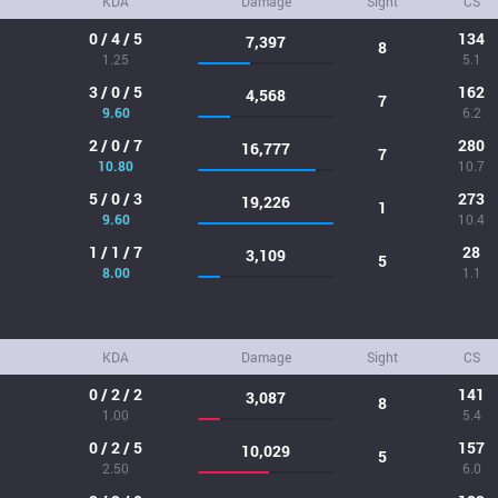
KDA
Damage
Sight
CS
0 / 4 / 5
134
7,397
8
1.25
5.1
3 / 0 / 5
162
4,568
7
9.60
6.2
2 / 0 / 7
280
16,777
7
10.80
10.7
5 / 0 / 3
273
19,226
1
9.60
10.4
1 / 1 / 7
28
3,109
5
8.00
1.1
KDA
Damage
Sight
CS
0 / 2 / 2
141
3,087
8
1.00
5.4
0 / 2 / 5
157
10,029
5
2.50
6.0