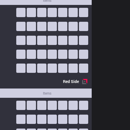
Items
Red
Side
Items