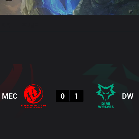
 예측
프로빌드
결과
MEC
0
1
DW