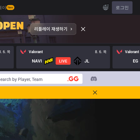
KO
레이
로그인
New
8. 6. 목
Valorant
8. 6. 목
Valorant
NAVI
JL
EG
LIVE