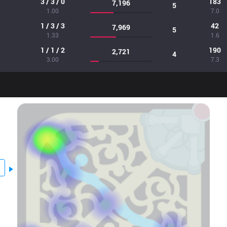
3 / 3 / 0
183
7,196
5
1.00
7.0
1 / 3 / 3
42
7,969
5
1.33
1.6
1 / 1 / 2
190
2,721
4
3.00
7.3