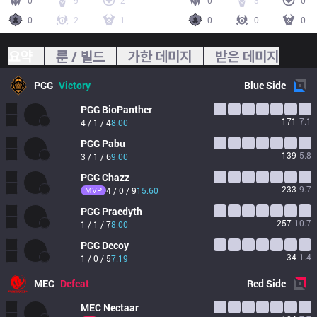
0
9
2
0
3
0
0
2
1
0
0
0
요약
룬 / 빌드
가한 데미지
받은 데미지
PGG
Victory
Blue
Side
PGG
BioPanther
171
7.1
4 / 1 / 4
8.00
PGG
Pabu
139
5.8
3 / 1 / 6
9.00
PGG
Chazz
233
9.7
MVP
4 / 0 / 9
15.60
PGG
Praedyth
257
10.7
1 / 1 / 7
8.00
PGG
Decoy
34
1.4
1 / 0 / 5
7.19
MEC
Defeat
Red
Side
MEC
Nectaar