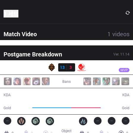
1 세트
Match Video
1
videos
Postgame Breakdown
Ver.
11.14
결과
PGG
Chazz
PGG
13
3
MEC
23:59
MVP
Bans
13 / 3 / 31
3 / 13 / 5
KDA
KDA
46,973
35,402
Gold
Gold
Object