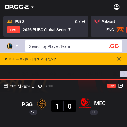
PUBG
8. 7. 금
Valorant
2026 PUBG Global Series 7
FNC
LIVE
🌟 LCK 프로게이머에게 과외 받기!
홈
경기 일정
순위
통계
승부 예측
프로빌
2021년 7월 28일
08:00
Live
결과
MEC
PGG
1
0
1st
8th