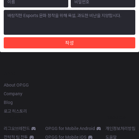
작성
OP.GG
About OP.GG
Company
Blog
로고 히스토리
Products
Resources
리그오브레전드
OP.GG for Mobile Android
개인정보처리방침
전략적 팀 전투
OP.GG for Mobile iOS
도움말