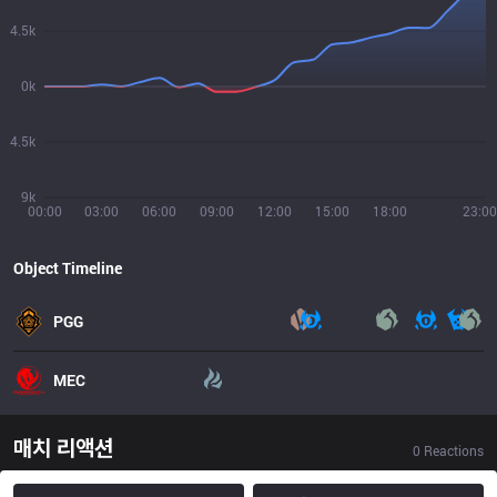
4.5k
0k
4.5k
9k
00:00
03:00
06:00
09:00
12:00
15:00
18:00
23:00
Object Timeline
PGG
MEC
매치 리액션
0
Reactions