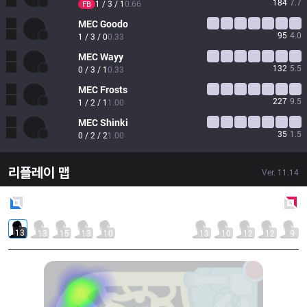
184
7.7
1 / 3 / 1
0.66
FB
MEC
Goodo
95
4.0
1 / 3 / 0
0.33
MEC
Wayy
132
5.5
0 / 3 / 1
0.33
MEC
Frosts
227
9.5
1 / 2 / 1
1.00
MEC
Shinki
35
1.5
0 / 2 / 2
1.00
리플레이 맵
Ver.
11.14
Blue
Side
Red
Side
13
13
15
13
10
13
10
12
12
9