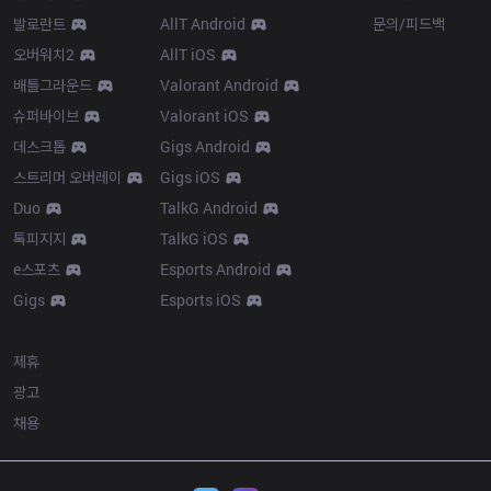
발로란트
AllT Android
문의/피드백
오버워치2
AllT iOS
배틀그라운드
Valorant Android
슈퍼바이브
Valorant iOS
데스크톱
Gigs Android
스트리머 오버레이
Gigs iOS
Duo
TalkG Android
톡피지지
TalkG iOS
e스포츠
Esports Android
Gigs
Esports iOS
More
제휴
광고
채용