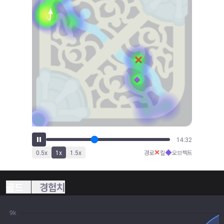
15:59
✕
◆
0.5
x
1
x
1.5
x
경로
킬
오브젝트
골드
경험치
9k