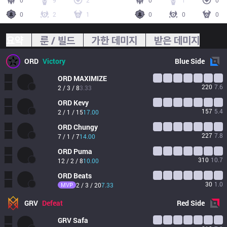
0
9
2
0
1
0
0
2
1
0
0
0
요약
룬 / 빌드
가한 데미지
받은 데미지
ORD
Victory
Blue
Side
ORD
MAXIMIZE
220
7.6
2 / 3 / 8
3.33
ORD
Kevy
157
5.4
2 / 1 / 15
17.00
ORD
Chungy
227
7.8
7 / 1 / 7
14.00
ORD
Puma
310
10.7
12 / 2 / 8
10.00
ORD
Beats
30
1.0
MVP
2 / 3 / 20
7.33
GRV
Defeat
Red
Side
GRV
Safa