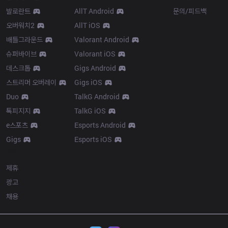
발로란트
AllT Android
문의/피드백
오버워치2
AllT iOS
배틀그라운드
Valorant Android
슈퍼바이브
Valorant iOS
데스크톱
Gigs Android
스트리머 오버레이
Gigs iOS
Duo
TalkG Android
톡피지지
TalkG iOS
e스포츠
Esports Android
Gigs
Esports iOS
More
제휴
광고
채용