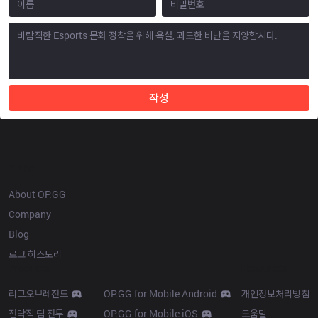
작성
OP.GG
About OP.GG
Company
Blog
로고 히스토리
Products
Resources
리그오브레전드
OP.GG for Mobile Android
개인정보처리방침
전략적 팀 전투
OP.GG for Mobile iOS
도움말