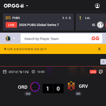
PUBG
8. 8. 토
LoL
2026 PUBG Global Series 7
IG
LIVE
🌟 LCK 프로게이머에게 과외 받기!
홈
경기 일정
순위
통계
승부 예측
프로빌
2021년 7월 13일
10:00
Live
결과
GRV
ORD
1
0
2nd
6th