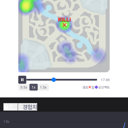
19:45
✕
◆
0.5
x
1
x
1.5
x
경로
킬
오브젝트
골드
경험치
13k