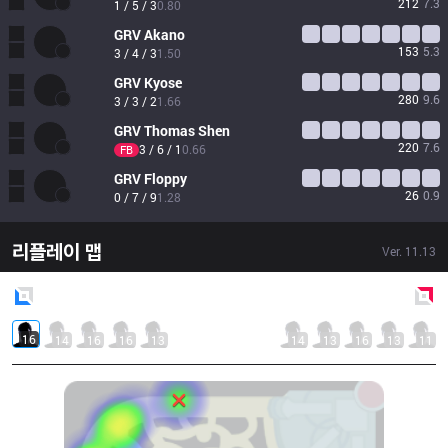
212
7.3
1 / 5 / 3
0.80
GRV
Akano
153
5.3
3 / 4 / 3
1.50
GRV
Kyose
280
9.6
3 / 3 / 2
1.66
GRV
Thomas Shen
220
7.6
3 / 6 / 1
0.66
FB
GRV
Floppy
26
0.9
0 / 7 / 9
1.28
리플레이 맵
Ver.
11.13
Blue
Side
Red
Side
16
14
16
16
13
14
13
16
13
11