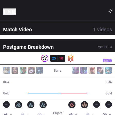
1 세트
Match Video
1
videos
Postgame Breakdown
Ver.
11.13
결과
ORD
Beats
ORD
25
10
GRV
29:04
MVP
Bans
25 / 10 / 58
10 / 25 / 18
KDA
KDA
59,164
46,277
Gold
Gold
Object