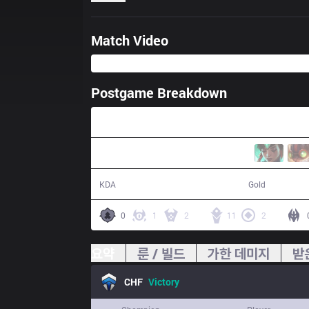
Match Video
Postgame Breakdown
29:28
20 / 8 / 25
62,512
KDA
Gold
0
1
2
11
2
요약
룬 / 빌드
가한 데미지
받
CHF
Victory