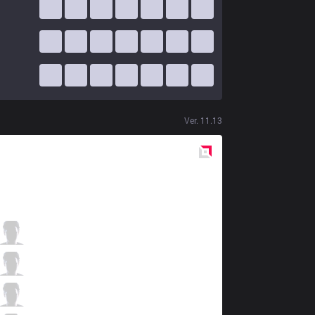
Ver.
11.13
Red
Side
MEC
Nectaar
0 / 5 / 6
MEC
Goodo
2 / 3 / 5
MEC
Wayy
1 / 6 / 5