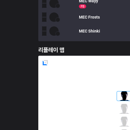
MEC
Wayy
FB
MEC
Frosts
MEC
Shinki
리플레이 맵
Blue
Side
CHF
Lived
5 / 0 / 3
CHF
Swathe
3 / 3 / 3
CHF
Kisee
9 / 3 / 5