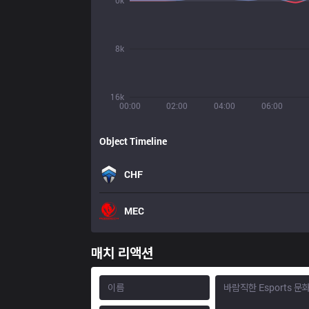
0k
8k
16k
00:00
02:00
04:00
06:00
Object Timeline
CHF
MEC
매치 리액션