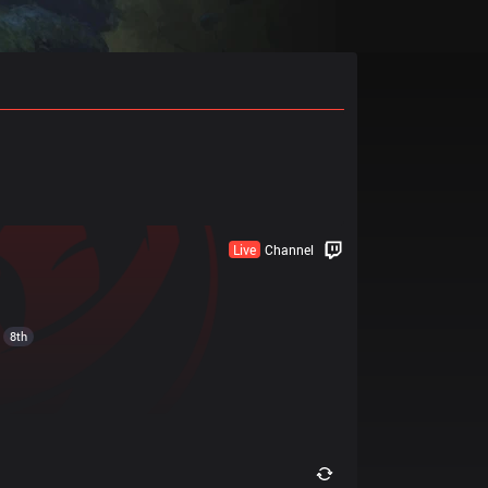
Live
Channel
8th