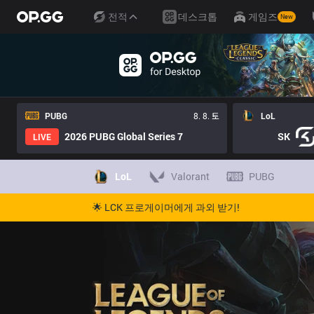
전적
데스크톱
게임즈
New
PUBG
8. 8. 토
LoL
2026 PUBG Global Series 7
SK
LIVE
LoL
Valorant
PUBG
🌟 LCK 프로게이머에게 과외 받기!