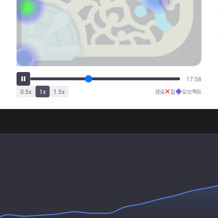
22:37
✕
◆
0.5
x
1
x
1.5
x
경로
킬
오브젝트