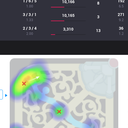
1 / 6 / 5
192
10,166
8
1.00
6.5
3 / 3 / 1
271
10,165
3
1.33
9.2
2 / 3 / 4
36
3,310
13
2.00
1.2