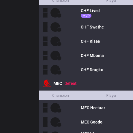
Champion
Player
CHF
Lived
MVP
CHF
Swathe
CHF
Kisee
CHF
Mboma
CHF
Dragku
MEC
Defeat
Champion
Player
MEC
Nectaar
MEC
Goodo