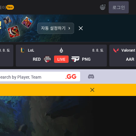
KO
레이
로그인
New
8. 8. 토
LoL
8. 8. 토
Valorant
RED
PNG
AAR
LIVE