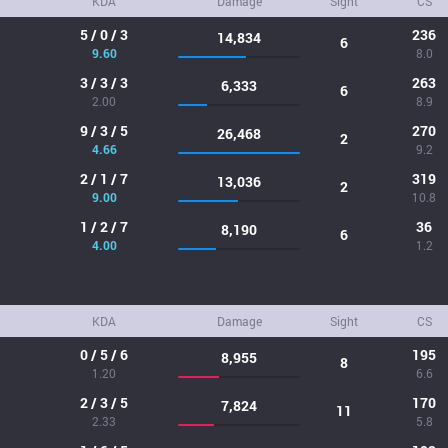
KDA
Damage
Sight
CS
5 / 0 / 3
236
14,834
6
9.60
8.0
3 / 3 / 3
263
6,333
6
2.00
8.9
9 / 3 / 5
270
26,468
2
4.66
9.2
2 / 1 / 7
319
13,036
2
9.00
10.8
1 / 2 / 7
36
8,190
6
4.00
1.2
KDA
Damage
Sight
CS
0 / 5 / 6
195
8,955
8
1.20
6.6
2 / 3 / 5
170
7,824
11
2.33
5.8