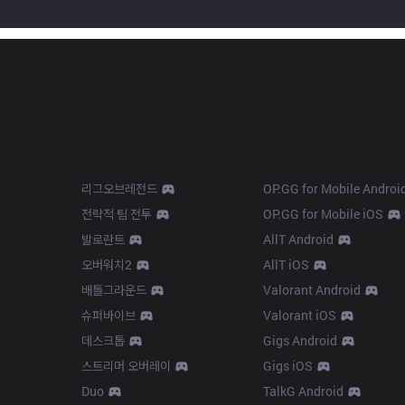
Products
Apps
리그오브레전드
OP.GG for Mobile Androi
전략적 팀 전투
OP.GG for Mobile iOS
발로란트
AllT Android
오버워치2
AllT iOS
배틀그라운드
Valorant Android
슈퍼바이브
Valorant iOS
데스크톱
Gigs Android
스트리머 오버레이
Gigs iOS
Duo
TalkG Android