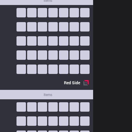
Items
Red
Side
Items