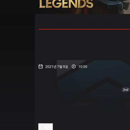
홈
경기 일정
순위
통계
승부
2021년 7월 9일
10:00
2nd
1 세트