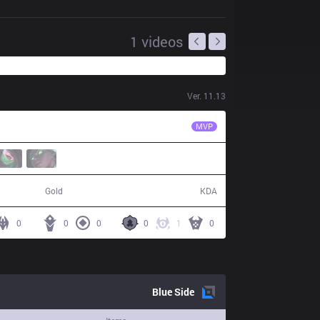
1
videos
Ver.
11.13
CHF
Lived
MVP
45,405
8 / 20 / 21
Gold
KDA
0
0
0
0
1
0
Blue
Side