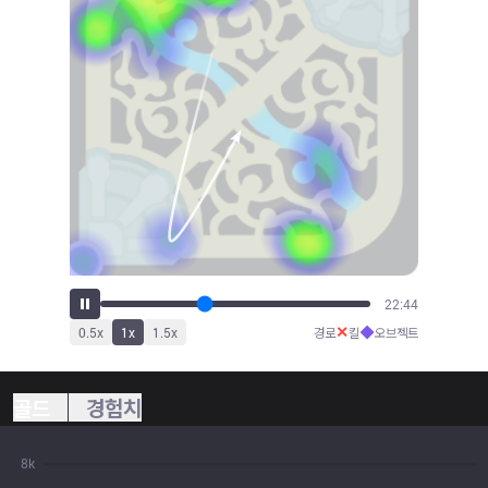
24:19
✕
◆
0.5
x
1
x
1.5
x
경로
킬
오브젝트
골드
경험치
8k