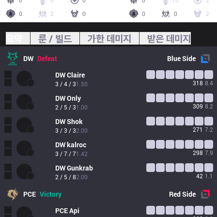
0
6
0
0
10
2
0
2
0
0
0
2
요약
룬 / 빌드
가한 데미지
받은 데미지
DW
Defeat
Blue
Side
DW
Claire
318
8.4
3 / 4 / 3
1.50
DW
Only
309
8.2
2 / 5 / 3
1.00
DW
Shok
271
7.2
3 / 3 / 3
2.00
DW
kalroc
298
7.9
3 / 7 / 7
1.42
DW
Gunkrab
42
1.1
2 / 5 / 8
2.00
PCE
Victory
Red
Side
PCE
Api