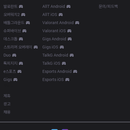
발로란트
AllT Android
문의/피드백
오버워치2
AllT iOS
배틀그라운드
Valorant Android
슈퍼바이브
Valorant iOS
데스크톱
Gigs Android
스트리머 오버레이
Gigs iOS
Duo
TalkG Android
톡피지지
TalkG iOS
e스포츠
Esports Android
Gigs
Esports iOS
More
제휴
광고
채용