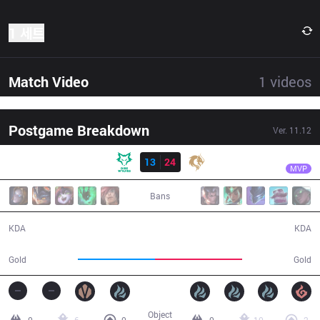
1 세트
Match Video
1
videos
Postgame Breakdown
Ver.
11.12
결과
PCE
Violet
DW
13
24
PCE
37:49
MVP
Bans
13 / 24 / 24
24 / 13 / 62
KDA
KDA
64,678
72,775
Gold
Gold
Object