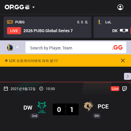
PUBG
8. 8. 토
LoL
2026 PUBG Global Series 7
DK
LIVE
🌟 LCK 프로게이머에게 과외 받기!
홈
경기 일정
순위
통계
승부 예측
프로빌
2021년 6월 22일
10:00
Live
결과
PCE
DW
0
1
2nd
5th