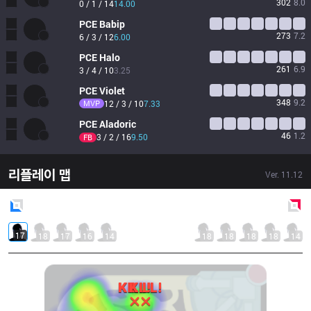
302
8.0
0 / 1 / 14
14.00
PCE
Babip
273
7.2
6 / 3 / 12
6.00
PCE
Halo
261
6.9
3 / 4 / 10
3.25
PCE
Violet
348
9.2
MVP
12 / 3 / 10
7.33
PCE
Aladoric
46
1.2
3 / 2 / 16
9.50
FB
리플레이 맵
Ver.
11.12
Blue
Side
Red
Side
17
18
17
16
14
18
18
18
18
14