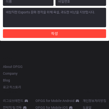
작성
OP.GG
About OP.GG
Company
Blog
로고 히스토리
Products
Resources
리그오브레전드
OP.GG for Mobile Android
개인정보처리방침
전략적 팀 전투
OP.GG for Mobile iOS
도움말