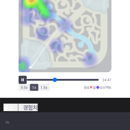
27:26
✕
◆
0.5
x
1
x
1.5
x
경로
킬
오브젝트
골드
경험치
9k