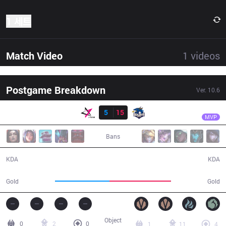
1 세트
Match Video
1
videos
Postgame Breakdown
Ver.
10.6
결과
BJD
1116
JT
5
15
BJD
40:05
MVP
Bans
5 / 15 / 14
15 / 5 / 39
KDA
KDA
65,589
73,941
Gold
Gold
Object
0
2
0
1
11
4