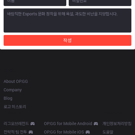
작성
OP.GG
About OP.GG
Company
Blog
로고 히스토리
Products
Resources
리그오브레전드
OP.GG for Mobile Android
개인정보처리방침
전략적 팀 전투
OP.GG for Mobile iOS
도움말