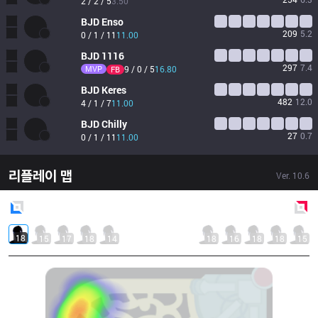
2 / 2 / 5
3.50
BJD
Enso
209
5.2
0 / 1 / 11
11.00
BJD
1116
297
7.4
MVP
9 / 0 / 5
16.80
FB
BJD
Keres
482
12.0
4 / 1 / 7
11.00
BJD
Chilly
27
0.7
0 / 1 / 11
11.00
리플레이 맵
Ver.
10.6
Blue
Side
Red
Side
18
15
17
18
14
18
16
18
18
15