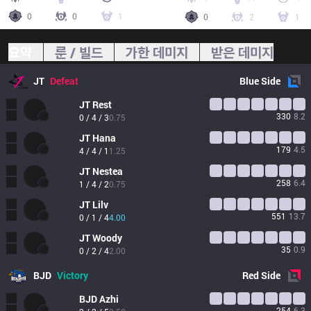
0
0
1
0
2
1
요약
룬 / 빌드
가한 데미지
받은 데미지
JT
Defeat
Blue
Side
JT
Rest
330
8.2
0 / 4 / 3
0.75
JT
Hana
179
4.5
4 / 4 / 1
1.25
JT
Nestea
258
6.4
1 / 4 / 2
0.75
JT
Lilv
551
13.7
0 / 1 / 4
4.00
JT
Woody
35
0.9
0 / 2 / 4
2.00
BJD
Victory
Red
Side
BJD
Azhi
254
6.3