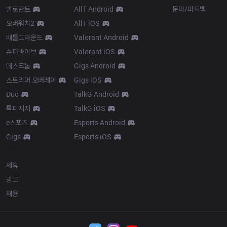
발로란트
AllT Android
문의/피드백
오버워치2
AllT iOS
배틀그라운드
Valorant Android
슈퍼바이브
Valorant iOS
데스크톱
Gigs Android
스트리머 오버레이
Gigs iOS
Duo
TalkG Android
톡피지지
TalkG iOS
e스포츠
Esports Android
Gigs
Esports iOS
More
제휴
광고
채용