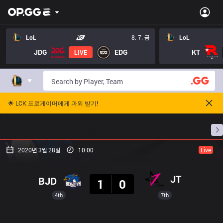
LoL
8. 7. 금
LoL
JDG
EDG
KT
LIVE
🌟 LCK 프로게이머에게 과외 받기!
홈
경기 일정
순위
통계
승부 예측
프로빌
2020년 3월 28일
10:00
Live
결과
JT
BJD
1
0
4th
7th