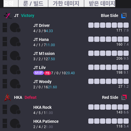
요약
룬 / 빌드
가한 데미지
받은 데미지
JT
Victory
Blue
Side
JT
Driver
171
7.9
4 / 3 / 9
4.33
JT
Hana
160
7.4
4 / 1 / 7
11.00
JT
M1ssion
206
9.5
3 / 2 / 12
7.50
JT
Lilv
198
9.1
MVP
7 / 0 / 10
20.40
FB
JT
Woody
27
1.2
2 / 0 / 16
21.60
HKA
Defeat
Red
Side
HKA
Rock
143
6.6
4 / 5 / 1
1.00
HKA
Patience
118
5.4
2 / 4 / 2
1.00