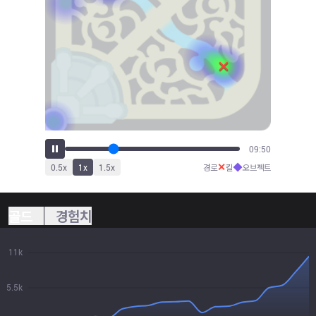
11:22
✕
◆
0.5
x
1
x
1.5
x
경로
킬
오브젝트
골드
경험치
11k
5.5k