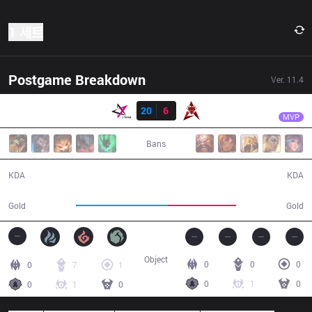
1 세트
Postgame Breakdown
Ver.
11.4
결과
JT
Lilv
JT
20
6
HKA
21:45
MVP
Bans
20 / 6 / 54
6 / 20 / 16
KDA
KDA
44,947
33,085
Gold
Gold
Object
0
0
0
0
7
1
0
1
0
0
1
0