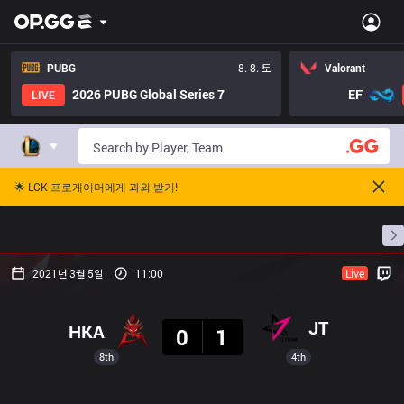
PUBG
8. 8. 토
Valorant
2026 PUBG Global Series 7
EF
LIVE
🌟 LCK 프로게이머에게 과외 받기!
홈
경기 일정
순위
통계
승부 예측
프로빌
2021년 3월 5일
11:00
Live
결과
JT
HKA
0
1
8th
4th