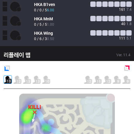
HKA
B1ven
161
7.4
0 / 0 / 5
6.00
HKA
MnM
40
1.8
0 / 5 / 5
1.00
HKA
Wing
111
5.1
0 / 6 / 3
0.50
리플레이 맵
Ver.
11.4
Blue
Side
Red
Side
13
12
13
13
10
12
11
12
9
9