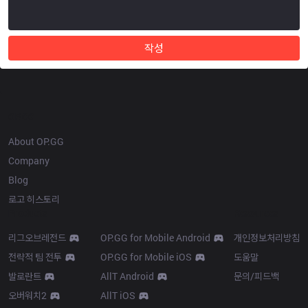
작성
OP.GG
About OP.GG
Company
Blog
로고 히스토리
Products
Resources
리그오브레전드
OP.GG for Mobile Android
개인정보처리방침
전략적 팀 전투
OP.GG for Mobile iOS
도움말
발로란트
AllT Android
문의/피드백
오버워치2
AllT iOS