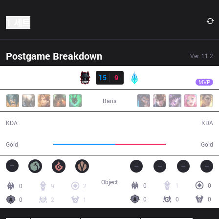
1 세트
Postgame Breakdown
Ver.
11.2
결과
BME
Rockky
BME
15
9
LYB
26:29
MVP
Bans
15 / 9 / 37
9 / 15 / 22
KDA
KDA
50,293
40,916
Gold
Gold
Object
0
1
0
0
9
2
0
0
0
0
2
1