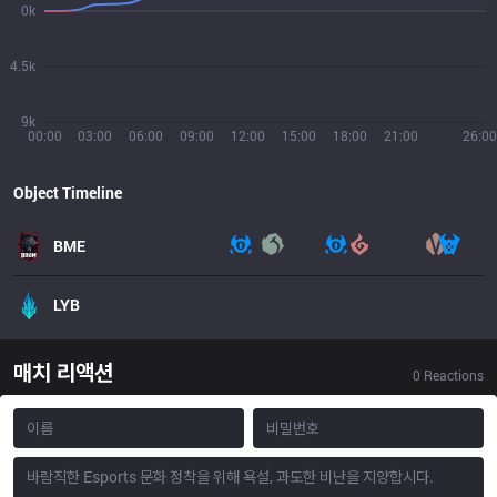
0k
4.5k
9k
00:00
03:00
06:00
09:00
12:00
15:00
18:00
21:00
26:00
Object Timeline
BME
LYB
매치 리액션
0
Reactions