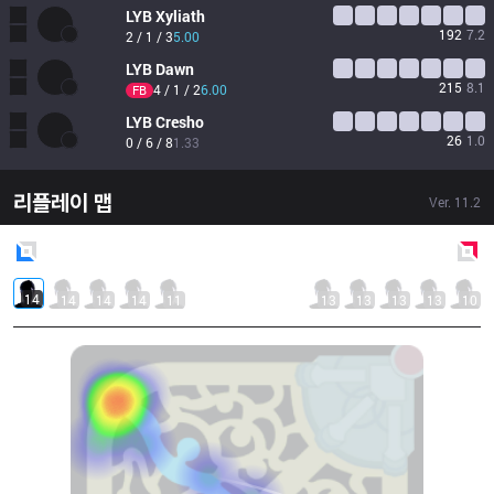
LYB
Xyliath
192
7.2
2 / 1 / 3
5.00
LYB
Dawn
215
8.1
4 / 1 / 2
6.00
FB
LYB
Cresho
26
1.0
0 / 6 / 8
1.33
리플레이 맵
Ver.
11.2
Blue
Side
Red
Side
14
14
14
14
11
13
13
13
13
10