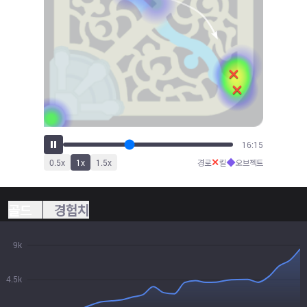
17:51
✕
◆
0.5
x
1
x
1.5
x
경로
킬
오브젝트
골드
경험치
9k
4.5k