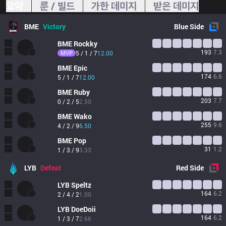
요약
룬 / 빌드
가한 데미지
받은 데미지
BME
Victory
Blue
Side
BME
Rockky
193
7.3
MVP
5 / 1 / 7
12.00
BME
Epic
174
6.6
5 / 1 / 7
12.00
BME
Ruby
203
7.7
0 / 2 / 5
2.50
BME
Wako
255
9.6
4 / 2 / 9
6.50
BME
Pop
31
1.2
1 / 3 / 9
3.33
LYB
Defeat
Red
Side
LYB
Speltz
164
6.2
2 / 4 / 2
1.00
LYB
DoeDoii
164
6.2
1 / 3 / 7
2.66