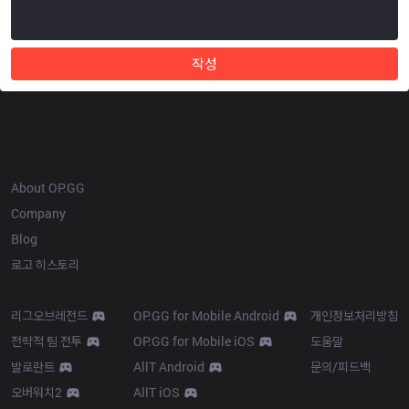
작성
OP.GG
About OP.GG
Company
Blog
로고 히스토리
Products
Resources
리그오브레전드
OP.GG for Mobile Android
개인정보처리방침
전략적 팀 전투
OP.GG for Mobile iOS
도움말
발로란트
AllT Android
문의/피드백
오버워치2
AllT iOS