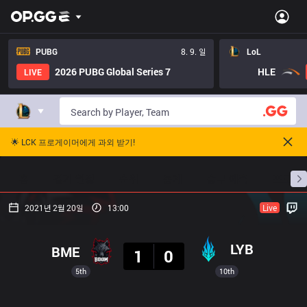
PUBG
8. 9. 일
LoL
2026 PUBG Global Series 7
HLE
LIVE
🌟 LCK 프로게이머에게 과외 받기!
홈
경기 일정
순위
통계
승부 예측
프로빌
2021년 2월 20일
13:00
Live
결과
LYB
BME
1
0
5th
10th